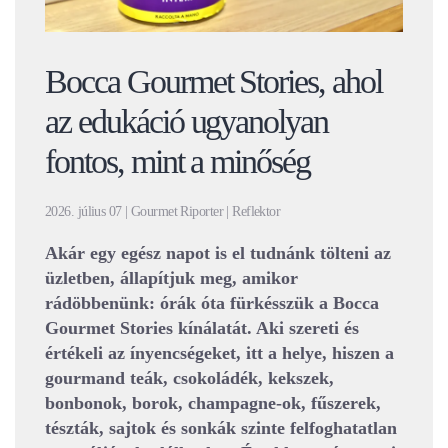
Bocca Gourmet Stories, ahol
az edukáció ugyanolyan
fontos, mint a minőség
2026. július 07 | Gourmet Riporter | Reflektor
Akár egy egész napot is el tudnánk tölteni az
üzletben, állapítjuk meg, amikor
rádöbbenünk: órák óta fürkésszük a Bocca
Gourmet Stories kínálatát. Aki szereti és
értékeli az ínyencségeket, itt a helye, hiszen a
gourmand teák, csokoládék, kekszek,
bonbonok, borok, champagne-ok, fűszerek,
tészták, sajtok és sonkák szinte felfoghatatlan