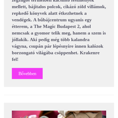
mellett, bájitalos polcok, cikázó zöld villámok,
repkedő könyvek alatt étkezhetnek a
vendégek. A bűbájcentrum ugyanis egy
étterem, a The Magic Budapest 2, ahol
nemcsak a gyomor telik meg, hanem a szem is
jóllakik. Aki pedig még több kalandra
vágyna, csupán pár lépésnyire innen kalózok
borzongató világába csöppenhet. Krakenre
fel!
Bővebben