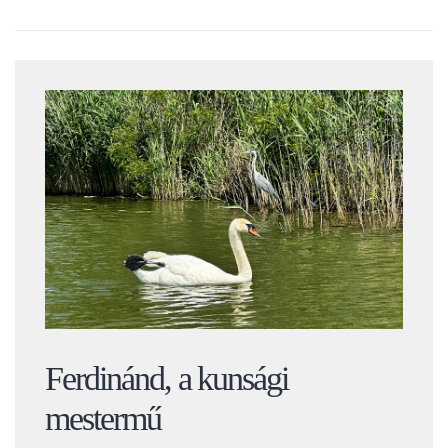
Ferdinánd, a kunsági
mestermű