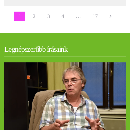
1
2
3
4
…
17
Legnépszerűbb írásaink