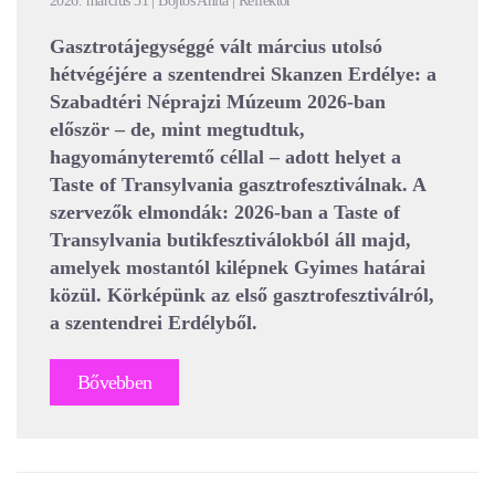
2026. március 31 | Bojtos Anita | Reflektor
Gasztrotájegységgé vált március utolsó
hétvégéjére a szentendrei Skanzen Erdélye: a
Szabadtéri Néprajzi Múzeum 2026-ban
először – de, mint megtudtuk,
hagyományteremtő céllal – adott helyet a
Taste of Transylvania gasztrofesztiválnak. A
szervezők elmondák: 2026-ban a Taste of
Transylvania butikfesztiválokból áll majd,
amelyek mostantól kilépnek Gyimes határai
közül. Körképünk az első gasztrofesztiválról,
a szentendrei Erdélyből.
Bővebben