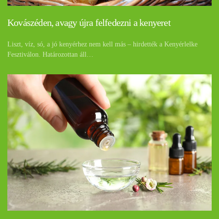
Kovászéden, avagy újra felfedezni a kenyeret
Liszt, víz, só, a jó kenyérhez nem kell más – hirdették a Kenyérlelke
Fesztiválon. Határozottan áll…