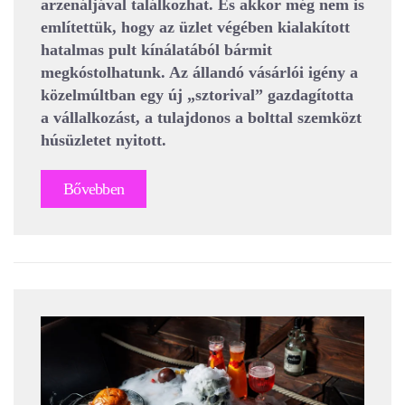
arzenáljával találkozhat. És akkor még nem is
említettük, hogy az üzlet végében kialakított
hatalmas pult kínálatából bármit
megkóstolhatunk. Az állandó vásárlói igény a
közelmúltban egy új „sztorival” gazdagította
a vállalkozást, a tulajdonos a bolttal szemközt
húsüzletet nyitott.
Bővebben