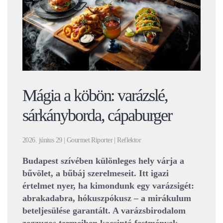
Mágia a köbön: varázslé,
sárkányborda, cápaburger
2026. június 29 | Gourmet Riporter | Reflektor
Budapest szívében különleges hely várja a
bűvölet, a bűbáj szerelmeseit. Itt igazi
értelmet nyer, ha kimondunk egy varázsigét:
abrakadabra, hókuszpókusz – a mirákulum
beteljesülése garantált. A varázsbirodalom
zegzugos termeiben kacsintó festmények