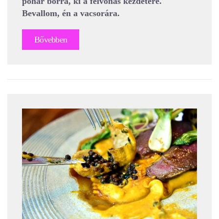
pohár borra, ki a felvonás kezdetére.
Bevallom, én a vacsorára.
Bővebben