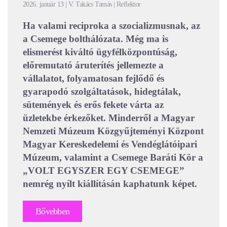
2026. január 13 | V. Takács Tamás | Reflektor
Ha valami reciproka a szocializmusnak, az
a Csemege bolthálózata. Még ma is
elismerést kiváltó ügyfélközpontúság,
előremutató áruterítés jellemezte a
vállalatot, folyamatosan fejlődő és
gyarapodó szolgáltatások, hidegtálak,
sütemények és erős fekete várta az
üzletekbe érkezőket. Minderről a Magyar
Nemzeti Múzeum Közgyűjteményi Központ
Magyar Kereskedelemi és Vendéglátóipari
Múzeum, valamint a Csemege Baráti Kör a
„VOLT EGYSZER EGY CSEMEGE”
nemrég nyílt kiállításán kaphatunk képet.
Bővebben