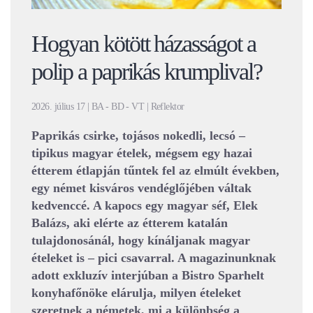
Hogyan kötött házasságot a
polip a paprikás krumplival?
2026. július 17 | BA - BD - VT | Reflektor
Paprikás csirke, tojásos nokedli, lecsó –
tipikus magyar ételek, mégsem egy hazai
étterem étlapján tűntek fel az elmúlt években,
egy német kisváros vendéglőjében váltak
kedvenccé. A kapocs egy magyar séf, Elek
Balázs, aki elérte az étterem katalán
tulajdonosánál, hogy kínáljanak magyar
ételeket is – pici csavarral. A magazinunknak
adott exkluzív interjúban a Bistro Sparhelt
konyhafőnöke elárulja, milyen ételeket
szeretnek a németek, mi a különbség a