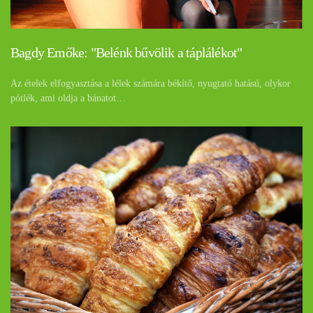
Bagdy Emőke: "Belénk bűvölik a táplálékot"
Az ételek elfogyasztása a lélek számára békítő, nyugtató hatású, olykor
pótlék, ami oldja a bánatot…