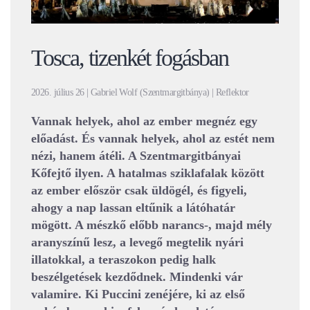
Tosca, tizenkét fogásban
2026. július 26 | Gabriel Wolf (Szentmargitbánya) | Reflektor
Vannak helyek, ahol az ember megnéz egy
előadást. És vannak helyek, ahol az estét nem
nézi, hanem átéli. A Szentmargitbányai
Kőfejtő ilyen. A hatalmas sziklafalak között
az ember először csak üldögél, és figyeli,
ahogy a nap lassan eltűnik a látóhatár
mögött. A mészkő előbb narancs-, majd mély
aranyszínű lesz, a levegő megtelik nyári
illatokkal, a teraszokon pedig halk
beszélgetések kezdődnek. Mindenki vár
valamire. Ki Puccini zenéjére, ki az első