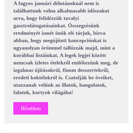
A fagyos januári délutánoknál nem is
találhattunk volna alkalmasabb időszakot
arra, hogy felidézzük tavalyi
gasztrolátogatásainkat. Összegzésünk
eredményét ismét önök elé tárjuk, bízva
abban, hogy megújított koncepciónkat is
ugyanolyan örömmel tallózzák majd, mint a
korábbai listáinkat. A legek legjei között
nemcsak ízletes ételekről emlékezünk meg, de
izgalmas újításokról, finom desszertekről,
eredeti koktélokról is. Csatolják be öveiket,
utazzanak velünk az illatok, hangulatok,
falatok, kortyok világába!
Bővebben