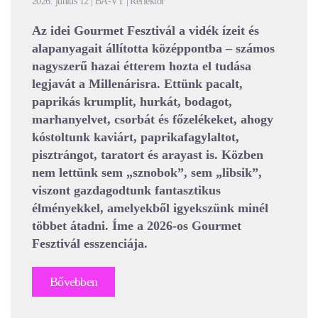
2026. június 12 | BA-VT | Reflektor
Az idei Gourmet Fesztivál a vidék ízeit és
alapanyagait állította középpontba – számos
nagyszerű hazai étterem hozta el tudása
legjavát a Millenárisra. Ettünk pacalt,
paprikás krumplit, hurkát, bodagot,
marhanyelvet, csorbát és főzelékeket, ahogy
kóstoltunk kaviárt, paprikafagylaltot,
pisztrángot, taratort és arayast is. Közben
nem lettünk sem „sznobok”, sem „libsik”,
viszont gazdagodtunk fantasztikus
élményekkel, amelyekből igyekszünk minél
többet átadni. Íme a 2026-os Gourmet
Fesztivál esszenciája.
Bővebben