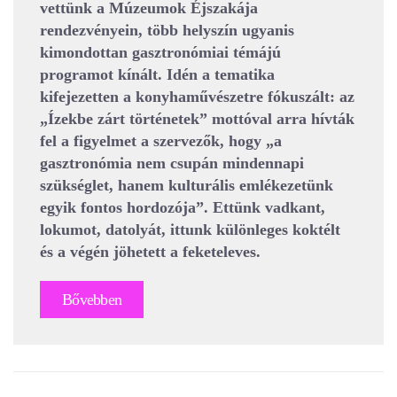
vettünk a Múzeumok Éjszakája
rendezvényein, több helyszín ugyanis
kimondottan gasztronómiai témájú
programot kínált. Idén a tematika
kifejezetten a konyhaművészetre fókuszált: az
„Ízekbe zárt történetek” mottóval arra hívták
fel a figyelmet a szervezők, hogy „a
gasztronómia nem csupán mindennapi
szükséglet, hanem kulturális emlékezetünk
egyik fontos hordozója”. Ettünk vadkant,
lokumot, datolyát, ittunk különleges koktélt
és a végén jöhetett a feketeleves.
Bővebben