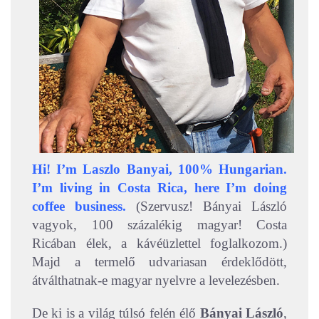
Hi! I’m Laszlo Banyai, 100% Hungarian.
I’m living in Costa Rica, here I’m doing
coffee business.
(Szervusz! Bányai László
vagyok, 100 százalékig magyar! Costa
Ricában élek, a kávéüzlettel foglalkozom.)
Majd a termelő udvariasan érdeklődött,
átválthatnak-e magyar nyelvre a levelezésben.
De ki is a világ túlsó felén élő
Bányai László
,