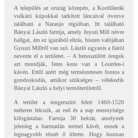
A település az ország közepén, a Kordillerák
vulkáni kúpokkal tarkított láncaival övezve
található a Naranjo régióban. Itt található
Bányai László farmja, amely Juyszi Mill névre
hallgat, ám ez igazából elírás, hiszen valójában
Gyuszi Millről van szó. László ugyanis a fiáról
nevezte el a területet.
– A bennszülött öregek
azt mondják, Isten keze van a Lourdes-i
kávén. Ettől azért még természetesen fontos a
gondoskodás, amikor szükséges – vélekedik
Bányai László a helyi termőterületről.
A terület a tengerszint felett 1460-1520
méteren fekszik, az eső és a nap mennyisége
kifogástalan. Farmja 30 hektár, amelynek
jelenleg a harmadán termel kávét, ennek a
legnagyobb részét ő ültette. Hogy honnan