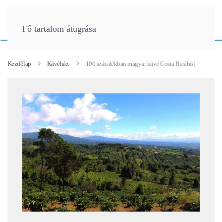
Fő tartalom átugrása
Kezdőlap
Kávéház
100 százalékban magyar kávé Costa Ricából