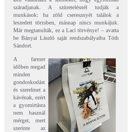
száradjanak. A szüretelésnél tudják a
munkások: ha zöld cseresznyét találok a
leszedett törzsben, másnap nincs munkájuk.
Már megtanulták, ez a Laci törvénye! – avatta
be Bányai László saját rendszabályaiba Tóth
Sándort.
A farmer
időben megad
minden
gondoskodást
és szerelmet a
kávénak, ezért
a gyomirtásra
nem használ
mérget, mert
szerinte az