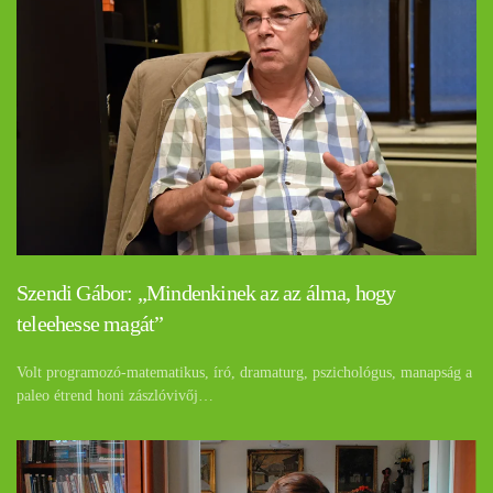
Szendi Gábor: „Mindenkinek az az álma, hogy
teleehesse magát”
Volt programozó-matematikus, író, dramaturg, pszichológus, manapság a
paleo étrend honi zászlóvivőj…