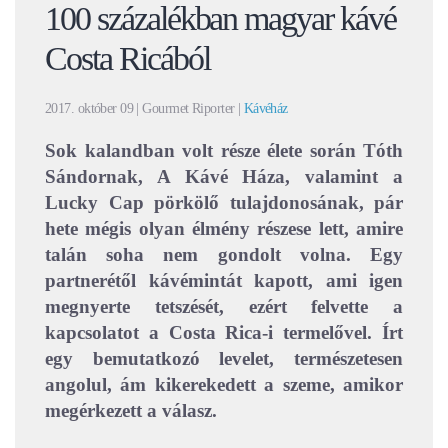
100 százalékban magyar kávé
Costa Ricából
2017. október 09
| Gourmet Riporter |
Kávéház
Sok kalandban volt része élete során Tóth
Sándornak, A Kávé Háza, valamint a
Lucky Cap pörkölő tulajdonosának, pár
hete mégis olyan élmény részese lett, amire
talán soha nem gondolt volna. Egy
partnerétől kávémintát kapott, ami igen
megnyerte tetszését, ezért felvette a
kapcsolatot a Costa Rica-i termelővel. Írt
egy bemutatkozó levelet, természetesen
angolul, ám kikerekedett a szeme, amikor
megérkezett a válasz.