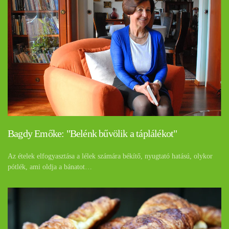
Bagdy Emőke: "Belénk bűvölik a táplálékot"
Az ételek elfogyasztása a lélek számára békítő, nyugtató hatású, olykor
pótlék, ami oldja a bánatot…