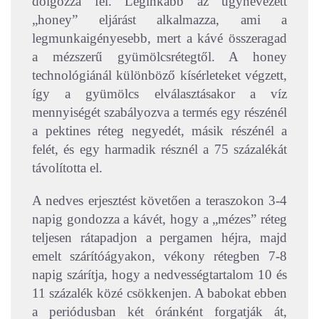
dolgozza fel. Leginkább az úgynevezett
„honey” eljárást alkalmazza, ami a
legmunkaigényesebb, mert a kávé összeragad
a mézszerű gyümölcsrétegtől. A honey
technológiánál különböző kísérleteket végzett,
így a gyümölcs elválasztásakor a víz
mennyiségét szabályozva a termés egy részénél
a pektines réteg negyedét, másik részénél a
felét, és egy harmadik résznél a 75 százalékát
távolította el.
A nedves erjesztést követően a teraszokon 3-4
napig gondozza a kávét, hogy a „mézes” réteg
teljesen rátapadjon a pergamen héjra, majd
emelt szárítóágyakon, vékony rétegben 7-8
napig szárítja, hogy a nedvességtartalom 10 és
11 százalék közé csökkenjen. A babokat ebben
a periódusban két óránként forgatják át,