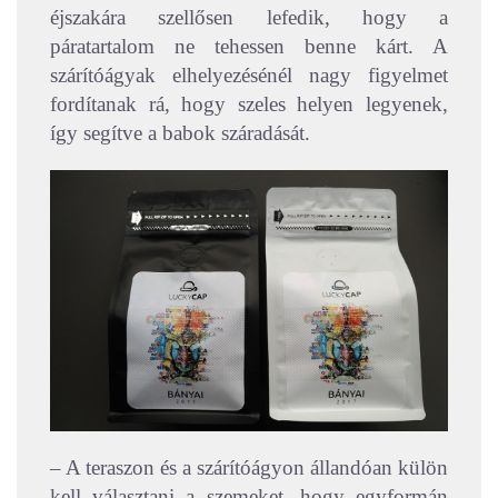
éjszakára szellősen lefedik, hogy a
páratartalom ne tehessen benne kárt. A
szárítóágyak elhelyezésénél nagy figyelmet
fordítanak rá, hogy szeles helyen legyenek,
így segítve a babok száradását.
– A teraszon és a szárítóágyon állandóan külön
kell választani a szemeket, hogy egyformán