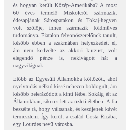
és hogyan került Közép-Amerikába? A most
60 éves termelő Miskolcról származik,
édesapjának Sárospatakon és Tokaj-hegyen
volt szőlője, innen származik földműves
tudománya. Fiatalon felvonószerelőnek tanult,
később ebben a szakmában helyezkedett el,
ám nem kedvelte az akkori kurzust, volt
elegendő pénze is, nekivágott hát a
nagyvilágnak.
Előbb az Egyesült Államokba költözött, ahol
nyelvtudás nélkül kissé nehezen boldogult, ám
később belerázódott a kinti létbe. Sokáig élt az
Államokban, sikeres lett az üzleti életben. A fia
beszélte rá, hogy váltsanak, és kezdjenek kávét
termeszteni. Így került a család Costa Ricába,
egy Lourdes nevű városba.