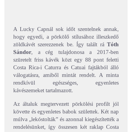
A Lucky Capnál sok időt szentelnek annak,
hogy egyedi, a pörkölő stílusához illeszkedő
zöldkávét szerezzenek be. Így talált rá
Tóth
Sándor
, a cég tulajdonosa a 2017-ben
szüretelt friss kávék közt egy 88 pont feletti
Costa Rica-i Caturra és Catuai fajtákból álló
válogatásra, amiből mintát rendelt. A minta
rendkívül egészséges, egyenletes
kávészemeket tartalmazott.
Az általuk megtervezett pörkölési profilt jól
követte és egyenletes babok születtek. Két nap
múlva „lekóstolták” és azonnal kiegészítették a
rendelésünket, így összesen két raklap Costa