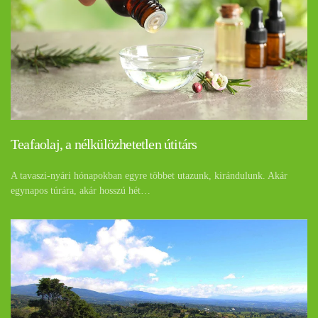
Teafaolaj, a nélkülözhetetlen útitárs
A tavaszi-nyári hónapokban egyre többet utazunk, kirándulunk. Akár
egynapos túrára, akár hosszú hét…