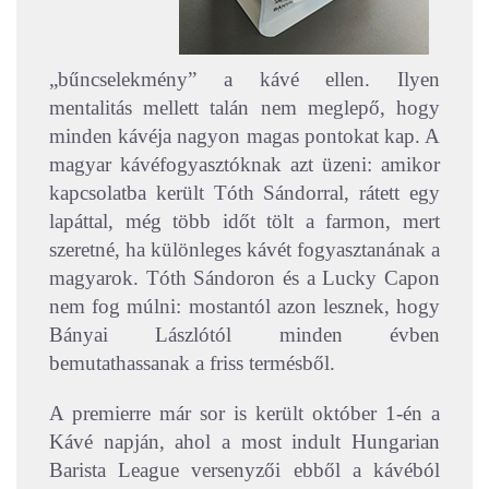
„bűncselekmény” a kávé ellen. Ilyen
mentalitás mellett talán nem meglepő, hogy
minden kávéja nagyon magas pontokat kap. A
magyar kávéfogyasztóknak azt üzeni: amikor
kapcsolatba került Tóth Sándorral, rátett egy
lapáttal, még több időt tölt a farmon, mert
szeretné, ha különleges kávét fogyasztanának a
magyarok. Tóth Sándoron és a Lucky Capon
nem fog múlni: mostantól azon lesznek, hogy
Bányai Lászlótól minden évben
bemutathassanak a friss termésből.
A premierre már sor is került október 1-én a
Kávé napján, ahol a most indult Hungarian
Barista League versenyzői ebből a kávéból