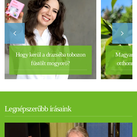
Hogy kerül a drazséba tobozon
Magyar k
füstölt mogyoró?
otthonra 
Legnépszerűbb írásaink