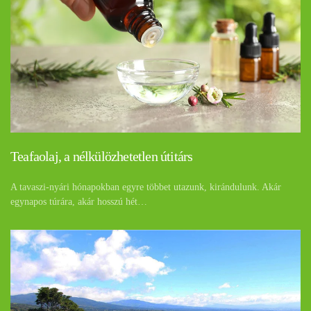
Teafaolaj, a nélkülözhetetlen útitárs
A tavaszi-nyári hónapokban egyre többet utazunk, kirándulunk. Akár
egynapos túrára, akár hosszú hét…