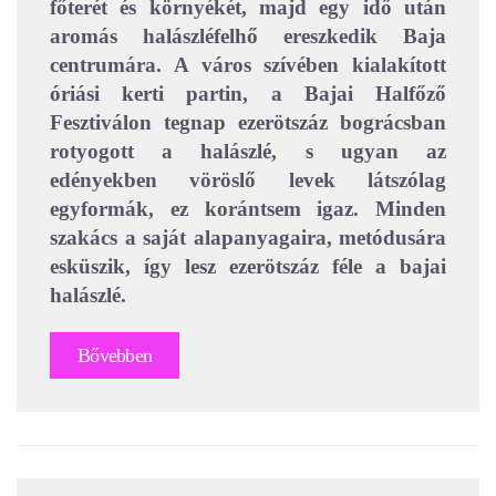
főterét és környékét, majd egy idő után
aromás halászléfelhő ereszkedik Baja
centrumára. A város szívében kialakított
óriási kerti partin, a Bajai Halfőző
Fesztiválon tegnap ezerötszáz bográcsban
rotyogott a halászlé, s ugyan az
edényekben vöröslő levek látszólag
egyformák, ez korántsem igaz. Minden
szakács a saját alapanyagaira, metódusára
esküszik, így lesz ezerötszáz féle a bajai
halászlé.
Bővebben