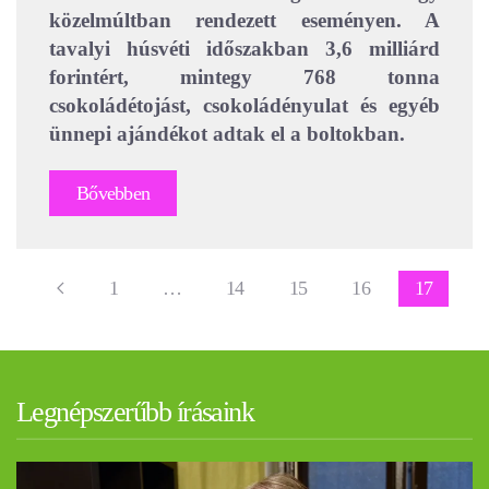
közelmúltban rendezett eseményen. A
tavalyi húsvéti időszakban 3,6 milliárd
forintért, mintegy 768 tonna
csokoládétojást, csokoládényulat és egyéb
ünnepi ajándékot adtak el a boltokban.
Bővebben
1
…
14
15
16
17
Legnépszerűbb írásaink