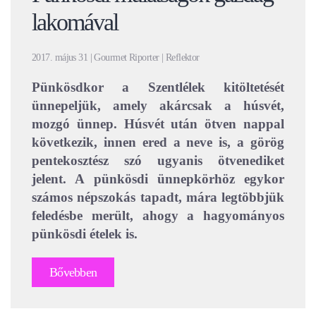
lakomával
2017. május 31 | Gourmet Riporter | Reflektor
Pünkösdkor a Szentlélek kitöltetését
ünnepeljük, amely akárcsak a húsvét,
mozgó ünnep. Húsvét után ötven nappal
következik, innen ered a neve is, a görög
pentekosztész szó ugyanis ötvenediket
jelent. A pünkösdi ünnepkörhöz egykor
számos népszokás tapadt, mára legtöbbjük
feledésbe merült, ahogy a hagyományos
pünkösdi ételek is.
Bővebben