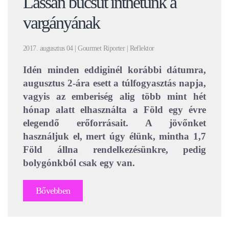
Lassan búcsút inthetünk a
vargányának
2017. augusztus 04 | Gourmet Riporter | Reflektor
Idén minden eddiginél korábbi dátumra,
augusztus 2-ára esett a túlfogyasztás napja,
vagyis az emberiség alig több mint hét
hónap alatt elhasználta a Föld egy évre
elegendő erőforrásait. A jövőnket
használjuk el, mert úgy élünk, mintha 1,7
Föld állna rendelkezésünkre, pedig
bolygónkból csak egy van.
Bővebben