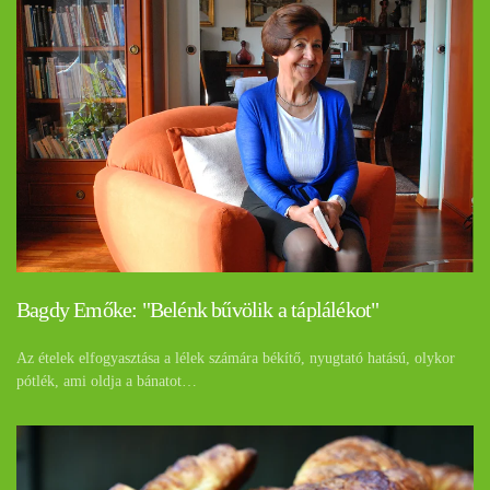
Bagdy Emőke: "Belénk bűvölik a táplálékot"
Az ételek elfogyasztása a lélek számára békítő, nyugtató hatású, olykor
pótlék, ami oldja a bánatot…