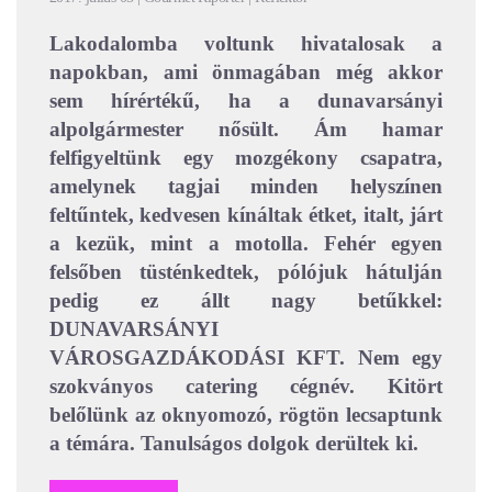
Lakodalomba voltunk hivatalosak a
napokban, ami önmagában még akkor
sem hírértékű, ha a dunavarsányi
alpolgármester nősült. Ám hamar
felfigyeltünk egy mozgékony csapatra,
amelynek tagjai minden helyszínen
feltűntek, kedvesen kínáltak étket, italt, járt
a kezük, mint a motolla. Fehér egyen
felsőben tüsténkedtek, pólójuk hátulján
pedig ez állt nagy betűkkel:
DUNAVARSÁNYI
VÁROSGAZDÁKODÁSI KFT. Nem egy
szokványos catering cégnév. Kitört
belőlünk az oknyomozó, rögtön lecsaptunk
a témára. Tanulságos dolgok derültek ki.