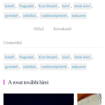
,
,
,
,
,
koktél
Nagyatád
Kosi Bisztró
kávé
török kávé
,
,
,
gyömbér
rablóhús
vaddisznópörkölt
mákszem
Előző
Következő
Címkefelhő
,
,
,
,
,
koktél
Nagyatád
Kosi Bisztró
kávé
török kávé
,
,
,
gyömbér
rablóhús
vaddisznópörkölt
mákszem
A rovat további hírei