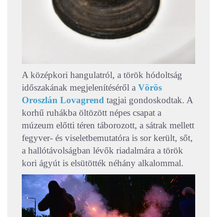
A középkori hangulatról, a török hódoltság
időszakának megjelenítéséről a
Vörös
Oroszlán Lovagrend
tagjai gondoskodtak. A
korhű ruhákba öltözött népes csapat a
múzeum előtti téren táborozott, a sátrak mellett
fegyver- és viseletbemutatóra is sor került, sőt,
a hallótávolságban lévők riadalmára a török
kori ágyút is elsütötték néhány alkalommal.