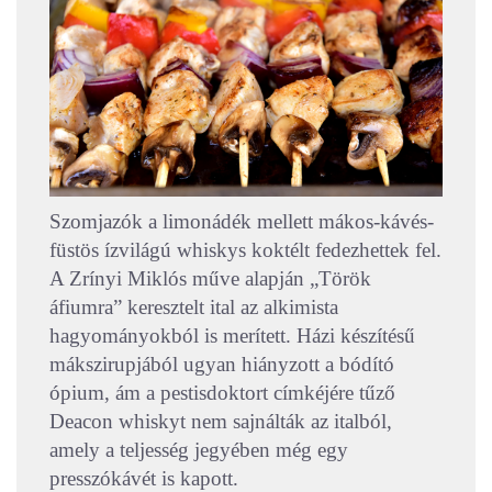
Szomjazók a limonádék mellett mákos-kávés-
füstös ízvilágú whiskys koktélt fedezhettek fel.
A Zrínyi Miklós műve alapján „Török
áfiumra” keresztelt ital az alkimista
hagyományokból is merített. Házi készítésű
mákszirupjából ugyan hiányzott a bódító
ópium, ám a pestisdoktort címkéjére tűző
Deacon whiskyt nem sajnálták az italból,
amely a teljesség jegyében még egy
presszókávét is kapott.