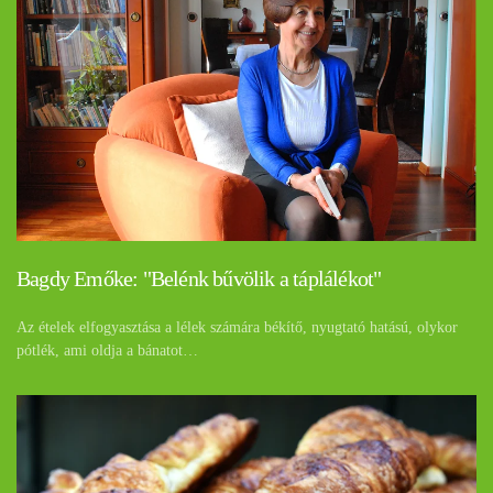
Bagdy Emőke: "Belénk bűvölik a táplálékot"
Az ételek elfogyasztása a lélek számára békítő, nyugtató hatású, olykor
pótlék, ami oldja a bánatot…