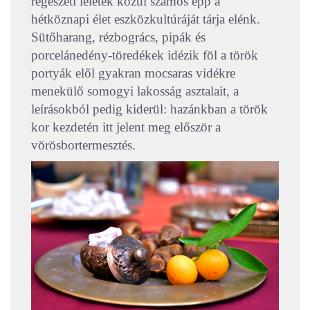
régészeti leletek közül számos épp a
hétköznapi élet eszközkultúráját tárja elénk.
Sütőharang, rézbogrács, pipák és
porcelánedény-töredékek idézik föl a török
portyák elől gyakran mocsaras vidékre
menekülő somogyi lakosság asztalait, a
leírásokból pedig kiderül: hazánkban a török
kor kezdetén itt jelent meg először a
vörösbortermesztés.