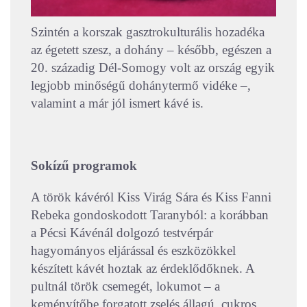
Szintén a korszak gasztrokulturális hozadéka
az égetett szesz, a dohány – később, egészen a
20. századig Dél-Somogy volt az ország egyik
legjobb minőségű dohánytermő vidéke –,
valamint a már jól ismert kávé is.
Sokízű programok
A török kávéról Kiss Virág Sára és Kiss Fanni
Rebeka gondoskodott Taranyból: a korábban
a Pécsi Kávénál dolgozó testvérpár
hagyományos eljárással és eszközökkel
készített kávét hoztak az érdeklődőknek. A
pultnál török csemegét, lokumot – a
keményítőbe forgatott zselés állagú, cukros