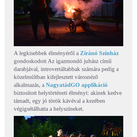
A legkisebbek élményéről a
Ziránó Színház
gondoskodott Az igazmondó juhász című
darabjával, introvertáltabbak számára pedig a
közelmúltban kifejlesztett városnéző
alkalmazás, a
NagyatádGO applikáció
biztosított helytörténeti élményt: akinek kedve
támadt, egy jó török kávéval a kezében
végigsétálhatta a helyszíneket.