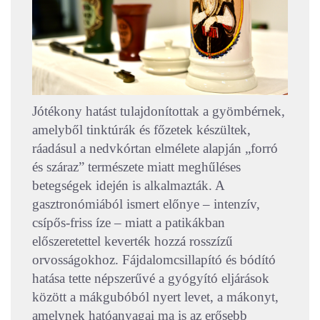
Jótékony hatást tulajdonítottak a gyömbérnek,
amelyből tinktúrák és főzetek készültek,
ráadásul a nedvkórtan elmélete alapján „forró
és száraz” természete miatt meghűléses
betegségek idején is alkalmazták. A
gasztronómiából ismert előnye – intenzív,
csípős-friss íze – miatt a patikákban
előszeretettel keverték hozzá rosszízű
orvosságokhoz. Fájdalomcsillapító és bódító
hatása tette népszerűvé a gyógyító eljárások
között a mákgubóból nyert levet, a mákonyt,
amelynek hatóanyagai ma is az erősebb