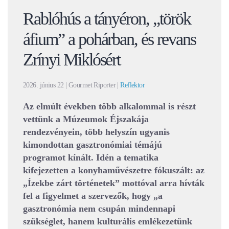
Rablóhús a tányéron, „török
áfium” a pohárban, és revans
Zrínyi Miklósért
2026. június 22
| Gourmet Riporter |
Reflektor
Az elmúlt években több alkalommal is részt
vettünk a Múzeumok Éjszakája
rendezvényein, több helyszín ugyanis
kimondottan gasztronómiai témájú
programot kínált. Idén a tematika
kifejezetten a konyhaművészetre fókuszált: az
„Ízekbe zárt történetek” mottóval arra hívták
fel a figyelmet a szervezők, hogy „a
gasztronómia nem csupán mindennapi
szükséglet, hanem kulturális emlékezetünk