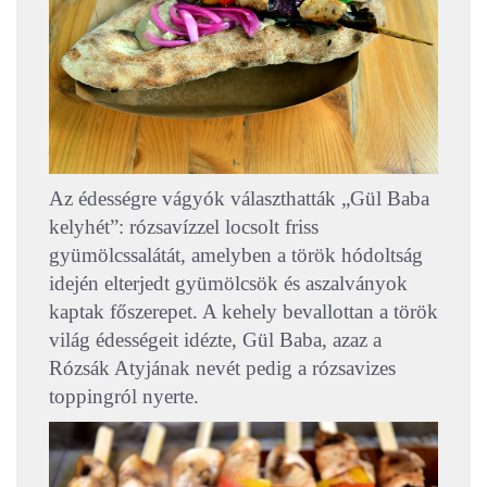
Az édességre vágyók választhatták „Gül Baba
kelyhét”: rózsavízzel locsolt friss
gyümölcssalátát, amelyben a török hódoltság
idején elterjedt gyümölcsök és aszalványok
kaptak főszerepet. A kehely bevallottan a török
világ édességeit idézte, Gül Baba, azaz a
Rózsák Atyjának nevét pedig a rózsavizes
toppingról nyerte.