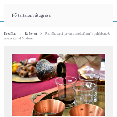
Fő tartalom átugrása
Kezdőlap
Reflektor
Rablóhús a tányéron, „török áfium” a pohárban, és
revans Zrínyi Miklósért