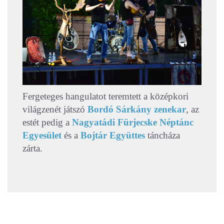
Fergeteges hangulatot teremtett a középkori
világzenét játszó
Bordó Sárkány zenekar
, az
estét pedig a
Nagyatádi Fürjecske Néptánc
Egyesület
és a
Bojtár Együttes
táncháza
zárta.