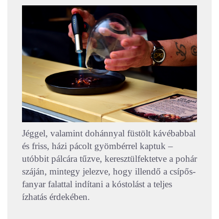
Jéggel, valamint dohánnyal füstölt kávébabbal
és friss, házi pácolt gyömbérrel kaptuk –
utóbbit pálcára tűzve, keresztülfektetve a pohár
száján, mintegy jelezve, hogy illendő a csípős-
fanyar falattal indítani a kóstolást a teljes
ízhatás érdekében.