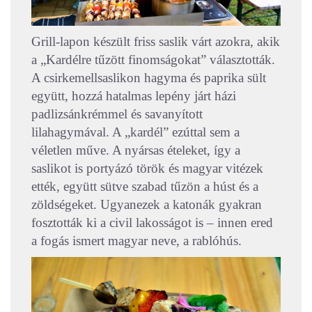
Grill-lapon készült friss saslik várt azokra, akik
a „Kardélre tűzött finomságokat” választották.
A csirkemellsaslikon hagyma és paprika sült
együtt, hozzá hatalmas lepény járt házi
padlizsánkrémmel és savanyított
lilahagymával. A „kardél” ezúttal sem a
véletlen műve. A nyársas ételeket, így a
saslikot is portyázó török és magyar vitézek
ették, együtt sütve szabad tűzön a húst és a
zöldségeket. Ugyanezek a katonák gyakran
fosztották ki a civil lakosságot is – innen ered
a fogás ismert magyar neve, a rablóhús.