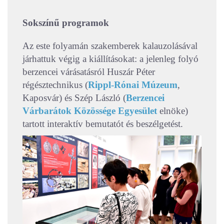
Sokszínű programok
Az este folyamán szakemberek kalauzolásával
járhattuk végig a kiállításokat: a jelenleg folyó
berzencei várásatásról Huszár Péter
régésztechnikus (
Rippl-Rónai Múzeum
,
Kaposvár) és Szép László (
Berzencei
Várbarátok Közössége Egyesület
elnöke)
tartott interaktív bemutatót és beszélgetést.