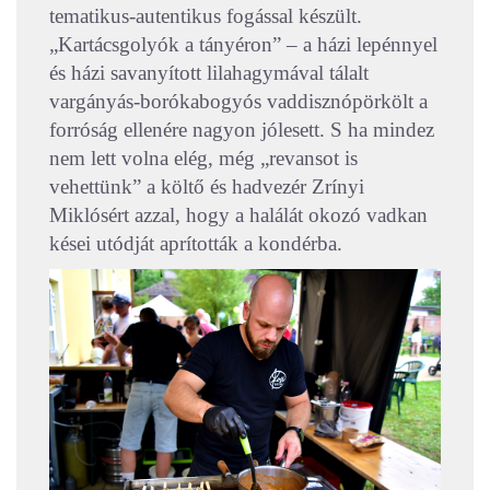
tematikus-autentikus fogással készült.
„Kartácsgolyók a tányéron” – a házi lepénnyel
és házi savanyított lilahagymával tálalt
vargányás-borókabogyós vaddisznópörkölt a
forróság ellenére nagyon jólesett. S ha mindez
nem lett volna elég, még „revansot is
vehettünk” a költő és hadvezér Zrínyi
Miklósért azzal, hogy a halálát okozó vadkan
kései utódját aprították a kondérba.