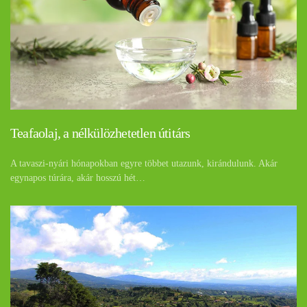
Teafaolaj, a nélkülözhetetlen útitárs
A tavaszi-nyári hónapokban egyre többet utazunk, kirándulunk. Akár
egynapos túrára, akár hosszú hét…