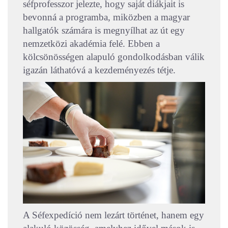
séfprofesszor jelezte, hogy saját diákjait is
bevonná a programba, miközben a magyar
hallgatók számára is megnyílhat az út egy
nemzetközi akadémia felé. Ebben a
kölcsönösségen alapuló gondolkodásban válik
igazán láthatóvá a kezdeményezés tétje.
A Séfexpedíció nem lezárt történet, hanem egy