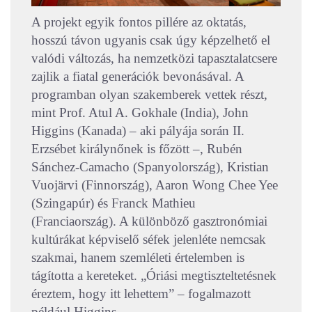
A projekt egyik fontos pillére az oktatás,
hosszú távon ugyanis csak úgy képzelhető el
valódi változás, ha nemzetközi tapasztalatcsere
zajlik a fiatal generációk bevonásával. A
programban olyan szakemberek vettek részt,
mint Prof. Atul A. Gokhale (India), John
Higgins (Kanada) – aki pályája során II.
Erzsébet királynőnek is főzött –, Rubén
Sánchez-Camacho (Spanyolország), Kristian
Vuojärvi (Finnország), Aaron Wong Chee Yee
(Szingapúr) és Franck Mathieu
(Franciaország). A különböző gasztronómiai
kultúrákat képviselő séfek jelenléte nemcsak
szakmai, hanem szemléleti értelemben is
tágította a kereteket. „Óriási megtiszteltetésnek
éreztem, hogy itt lehettem” – fogalmazott
például Higgins.