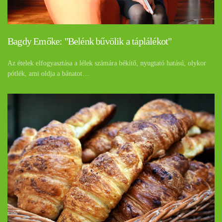
Bagdy Emőke: "Belénk bűvölik a táplálékot"
Az ételek elfogyasztása a lélek számára békítő, nyugtató hatású, olykor
pótlék, ami oldja a bánatot…