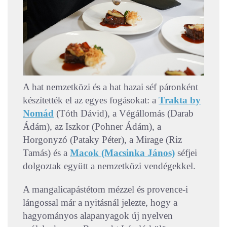
A hat nemzetközi és a hat hazai séf páronként
készítették el az egyes fogásokat: a
Trakta by
Nomád
(Tóth Dávid), a Végállomás (Darab
Ádám), az Iszkor (Pohner Ádám), a
Horgonyzó (Pataky Péter), a Mirage (Riz
Tamás) és a
Macok (Macsinka János)
séfjei
dolgoztak együtt a nemzetközi vendégekkel.
A mangalicapástétom mézzel és provence-i
lángossal már a nyitásnál jelezte, hogy a
hagyományos alapanyagok új nyelven