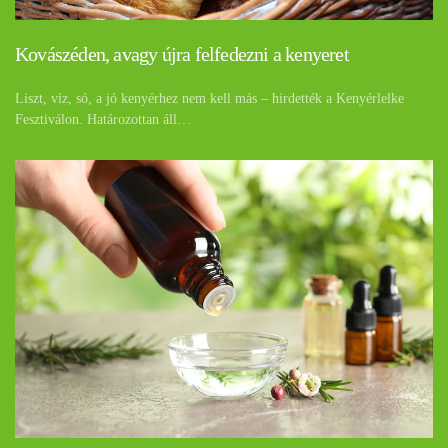
Kovászéden, avagy újra felfedezni a kenyeret
Liszt, víz, só, a jó kenyérhez nem kell más – hirdették a Kenyérlelke
Fesztiválon. Határozottan áll…