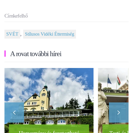
Címkefelhő
,
SVÉT
Stílusos Vidéki Éttermiség
A rovat további hírei