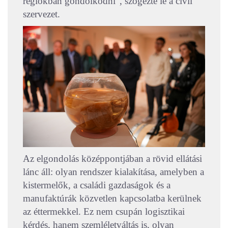
régiókban gondolkodni”, szögezte le a civil
szervezet.
Az elgondolás középpontjában a rövid ellátási
lánc áll: olyan rendszer kialakítása, amelyben a
kistermelők, a családi gazdaságok és a
manufaktúrák közvetlen kapcsolatba kerülnek
az éttermekkel. Ez nem csupán logisztikai
kérdés, hanem szemléletváltás is, olyan