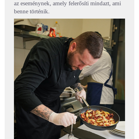
az eseménynek, amely felerősíti mindazt, ami
benne történik.