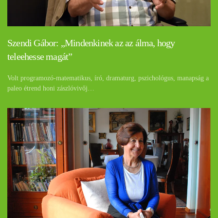
Szendi Gábor: „Mindenkinek az az álma, hogy
teleehesse magát”
Volt programozó-matematikus, író, dramaturg, pszichológus, manapság a
paleo étrend honi zászlóvivőj…