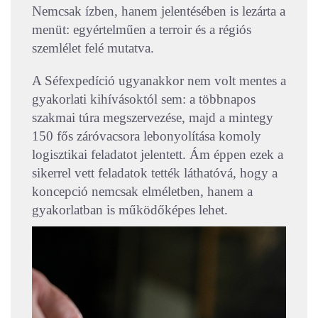
Nemcsak ízben, hanem jelentésében is lezárta a
menüt: egyértelműen a terroir és a régiós
szemlélet felé mutatva.
A Séfexpedíció ugyanakkor nem volt mentes a
gyakorlati kihívásoktól sem: a többnapos
szakmai túra megszervezése, majd a mintegy
150 fős záróvacsora lebonyolítása komoly
logisztikai feladatot jelentett. Ám éppen ezek a
sikerrel vett feladatok tették láthatóvá, hogy a
koncepció nemcsak elméletben, hanem a
gyakorlatban is működőképes lehet.