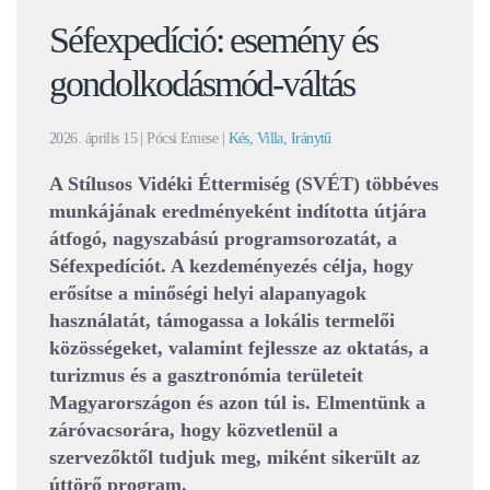
Séfexpedíció: esemény és
gondolkodásmód-váltás
2026. április 15
| Pócsi Emese |
Kés, Villa, Iránytű
A Stílusos Vidéki Éttermiség (SVÉT) többéves
munkájának eredményeként indította útjára
átfogó, nagyszabású programsorozatát, a
Séfexpedíciót. A kezdeményezés célja, hogy
erősítse a minőségi helyi alapanyagok
használatát, támogassa a lokális termelői
közösségeket, valamint fejlessze az oktatás, a
turizmus és a gasztronómia területeit
Magyarországon és azon túl is. Elmentünk a
záróvacsorára, hogy közvetlenül a
szervezőktől tudjuk meg, miként sikerült az
úttörő program.