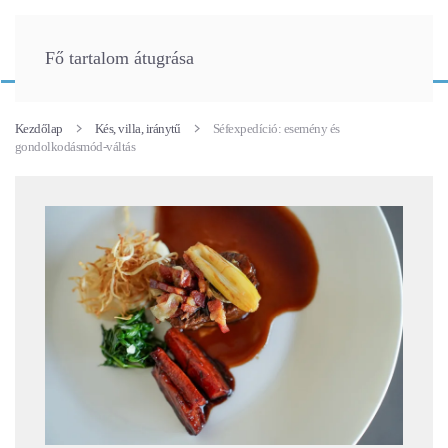
Fő tartalom átugrása
Kezdőlap
Kés, villa, iránytű
Séfexpedíció: esemény és
gondolkodásmód-váltás