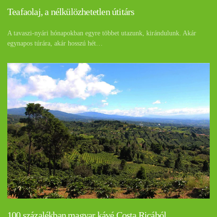
Teafaolaj, a nélkülözhetetlen útitárs
A tavaszi-nyári hónapokban egyre többet utazunk, kirándulunk. Akár
egynapos túrára, akár hosszú hét…
100 százalékban magyar kávé Costa Ricából