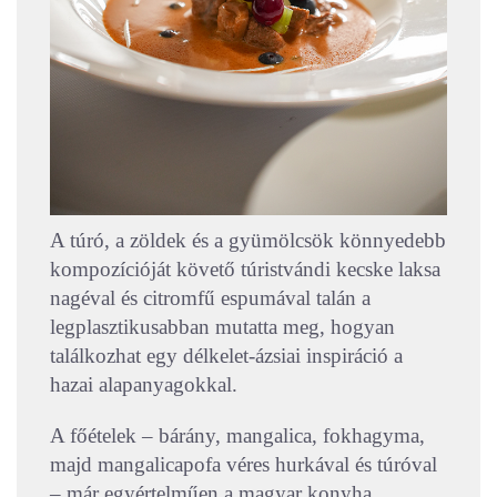
A túró, a zöldek és a gyümölcsök könnyedebb
kompozícióját követő túristvándi kecske laksa
nagéval és citromfű espumával talán a
legplasztikusabban mutatta meg, hogyan
találkozhat egy délkelet-ázsiai inspiráció a
hazai alapanyagokkal.
A főételek – bárány, mangalica, fokhagyma,
majd mangalicapofa véres hurkával és túróval
– már egyértelműen a magyar konyha