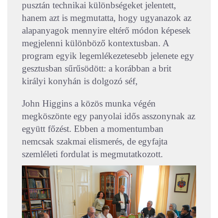
pusztán technikai különbségeket jelentett,
hanem azt is megmutatta, hogy ugyanazok az
alapanyagok mennyire eltérő módon képesek
megjelenni különböző kontextusban. A
program egyik legemlékezetesebb jelenete egy
gesztusban sűrűsödött: a korábban a brit
királyi konyhán is dolgozó séf,
John Higgins a közös munka végén
megköszönte egy panyolai idős asszonynak az
együtt főzést. Ebben a momentumban
nemcsak szakmai elismerés, de egyfajta
szemléleti fordulat is megmutatkozott.