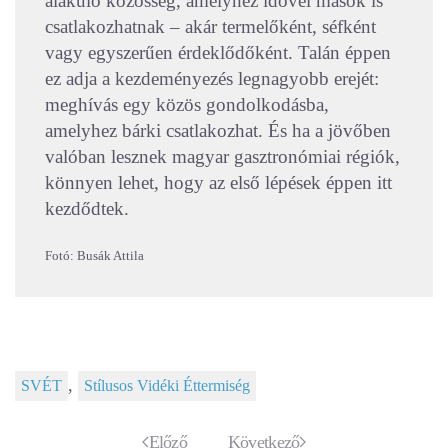
alakuló közösség, amelyhez idővel mások is
csatlakozhatnak – akár termelőként, séfként
vagy egyszerűen érdeklődőként. Talán éppen
ez adja a kezdeményezés legnagyobb erejét:
meghívás egy közös gondolkodásba,
amelyhez bárki csatlakozhat. És ha a jövőben
valóban lesznek magyar gasztronómiai régiók,
könnyen lehet, hogy az első lépések éppen itt
kezdődtek.
Fotó: Busák Attila
,
SVÉT
Stílusos Vidéki Éttermiség
Előző
Következő