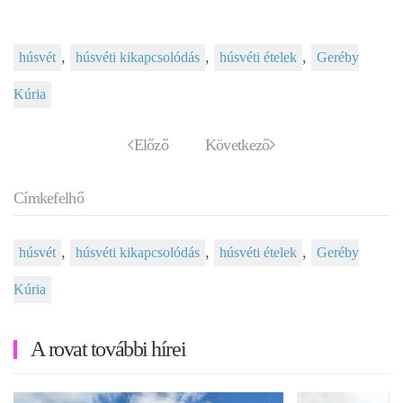
,
,
,
húsvét
húsvéti kikapcsolódás
húsvéti ételek
Geréby
Kúria
Előző
Következő
Címkefelhő
,
,
,
húsvét
húsvéti kikapcsolódás
húsvéti ételek
Geréby
Kúria
A rovat további hírei