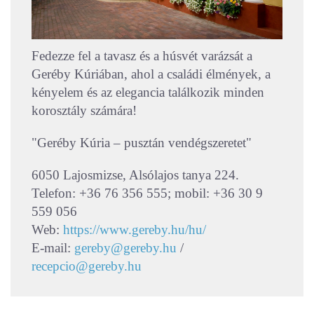
Fedezze fel a tavasz és a húsvét varázsát a
Geréby Kúriában, ahol a családi élmények, a
kényelem és az elegancia találkozik minden
korosztály számára!
"Geréby Kúria – pusztán vendégszeretet"
6050 Lajosmizse, Alsólajos tanya 224.
Telefon: +36 76 356 555; mobil: +36 30 9
559 056
Web:
https://www.gereby.hu/hu/
E-mail:
gereby@gereby.hu
/
recepcio@gereby.hu