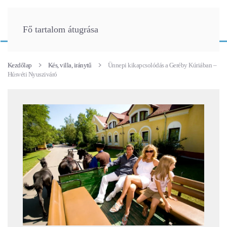
Fő tartalom átugrása
Kezdőlap
Kés, villa, iránytű
Ünnepi kikapcsolódás a Geréby Kúriában –
Húsvéti Nyusziváró