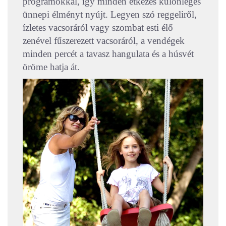
programokkal, így minden étkezés különleges
ünnepi élményt nyújt. Legyen szó reggeliről,
ízletes vacsoráról vagy szombat esti élő
zenével fűszerezett vacsoráról, a vendégek
minden percét a tavasz hangulata és a húsvét
öröme hatja át.