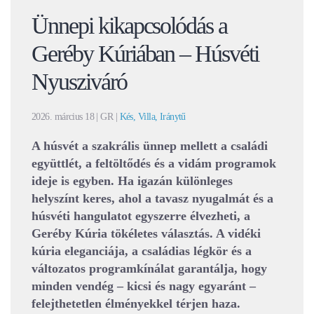
Ünnepi kikapcsolódás a
Geréby Kúriában – Húsvéti
Nyusziváró
2026. március 18
| GR |
Kés, Villa, Iránytű
A húsvét a szakrális ünnep mellett a családi
együttlét, a feltöltődés és a vidám programok
ideje is egyben. Ha igazán különleges
helyszínt keres, ahol a tavasz nyugalmát és a
húsvéti hangulatot egyszerre élvezheti, a
Geréby Kúria tökéletes választás. A vidéki
kúria eleganciája, a családias légkör és a
változatos programkínálat garantálja, hogy
minden vendég – kicsi és nagy egyaránt –
felejthetetlen élményekkel térjen haza.