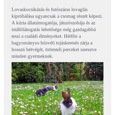
Lovaskocsikázás és futószáras lovaglás
kipróbálása ugyancsak a csomag részét képezi.
A kúria állatsimogatója, játszószobája és az
istállólátogatás lehetősége még gazdagabbá
teszi a családi élményeket. Hétfőn a
hagyományos húsvéti tojáskeresés zárja a
hosszú hétvégét, örömteli perceket szerezve
minden gyermeknek.