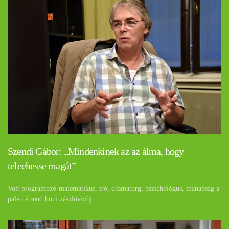
Szendi Gábor: „Mindenkinek az az álma, hogy
teleehesse magát”
Volt programozó-matematikus, író, dramaturg, pszichológus, manapság a
paleo étrend honi zászlóvivőj…