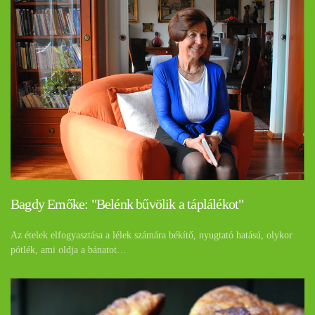
Bagdy Emőke: "Belénk bűvölik a táplálékot"
Az ételek elfogyasztása a lélek számára békítő, nyugtató hatású, olykor
pótlék, ami oldja a bánatot…