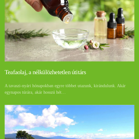
Teafaolaj, a nélkülözhetetlen útitárs
A tavaszi-nyári hónapokban egyre többet utazunk, kirándulunk. Akár
egynapos túrára, akár hosszú hét…