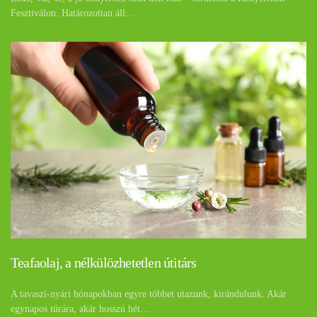
Fesztiválon. Határozottan áll…
Teafaolaj, a nélkülözhetetlen útitárs
A tavaszi-nyári hónapokban egyre többet utazunk, kirándulunk. Akár
egynapos túrára, akár hosszú hét…