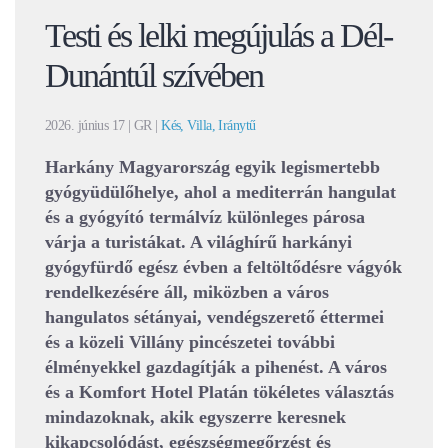
Testi és lelki megújulás a Dél-
Dunántúl szívében
2026. június 17
| GR |
Kés, Villa, Iránytű
Harkány Magyarország egyik legismertebb
gyógyüdülőhelye, ahol a mediterrán hangulat
és a gyógyító termálvíz különleges párosa
várja a turistákat. A világhírű harkányi
gyógyfürdő egész évben a feltöltődésre vágyók
rendelkezésére áll, miközben a város
hangulatos sétányai, vendégszerető éttermei
és a közeli Villány pincészetei további
élményekkel gazdagítják a pihenést. A város
és a Komfort Hotel Platán tökéletes választás
mindazoknak, akik egyszerre keresnek
kikapcsolódást, egészségmegőrzést és