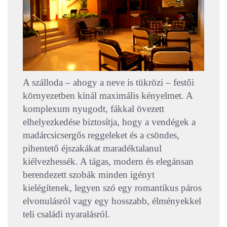
A szálloda – ahogy a neve is tükrözi – festői
környezetben kínál maximális kényelmet. A
komplexum nyugodt, fákkal övezett
elhelyezkedése biztosítja, hogy a vendégek a
madárcsicsergős reggeleket és a csöndes,
pihentető éjszakákat maradéktalanul
kiélvezhessék. A tágas, modern és elegánsan
berendezett szobák minden igényt
kielégítenek, legyen szó egy romantikus páros
elvonulásról vagy egy hosszabb, élményekkel
teli családi nyaralásról.