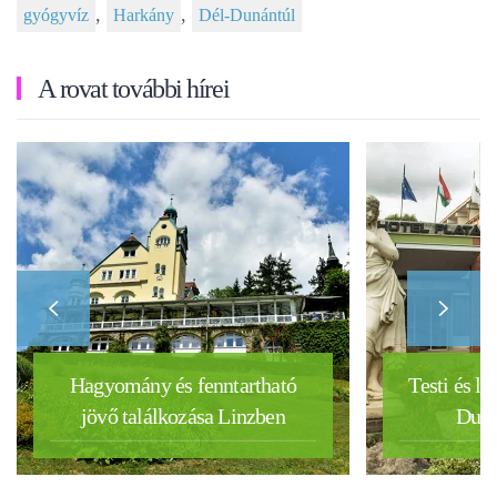
,
,
gyógyvíz
Harkány
Dél-Dunántúl
A rovat további hírei
Hagyomány és fenntartható
Testi és le
jövő találkozása Linzben
Duná