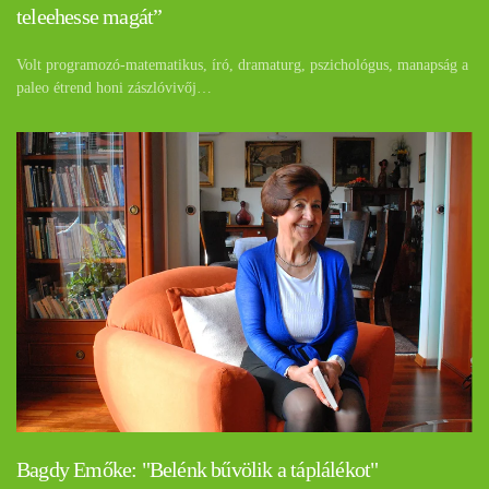
teleehesse magát”
Volt programozó-matematikus, író, dramaturg, pszichológus, manapság a
paleo étrend honi zászlóvivőj…
Bagdy Emőke: "Belénk bűvölik a táplálékot"