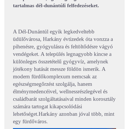
tartalmas dél-dunántúli felfedezéseket.
A Dél-Dunántúl egyik legkedveltebb
üdülővárosa, Harkány évtizedek óta vonzza a
pihenésre, gyógyulásra és feltöltődésre vágyó
vendégeket. A település legnagyobb kincse a
különleges összetételű gyógyvíz, amelynek
jótékony hatását messze földön ismerik. A
modern fürdőkomplexum nemcsak az
egészségmegőrzést szolgálja, hanem
élménymedencéivel, wellnessrészlegével és
családbarát szolgáltatásaival minden korosztály
számára tartogat kikapcsolódási
lehetőséget.
Harkány azonban jóval több, mint
egy fürdőváros.