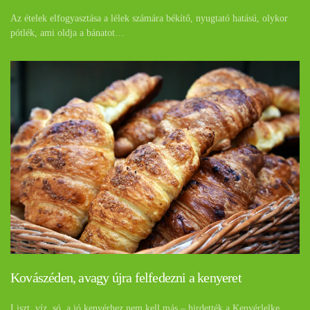
Az ételek elfogyasztása a lélek számára békítő, nyugtató hatású, olykor
pótlék, ami oldja a bánatot…
Kovászéden, avagy újra felfedezni a kenyeret
Liszt, víz, só, a jó kenyérhez nem kell más – hirdették a Kenyérlelke