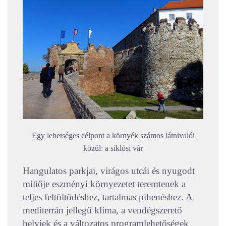
Egy lehetséges célpont a környék számos látnivalói
közül: a siklósi vár
Hangulatos parkjai, virágos utcái és nyugodt
miliője eszményi környezetet teremtenek a
teljes feltöltődéshez, tartalmas pihenéshez. A
mediterrán jellegű klíma, a vendégszerető
helyiek és a változatos programlehetőségek