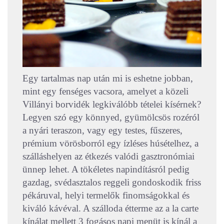
Egy tartalmas nap után mi is eshetne jobban,
mint egy fenséges vacsora, amelyet a közeli
Villányi borvidék legkiválóbb tételei kísérnek?
Legyen szó egy könnyed, gyümölcsös rozéról
a nyári teraszon, vagy egy testes, fűszeres,
prémium vörösborról egy ízléses húsételhez, a
szálláshelyen az étkezés valódi gasztronómiai
ünnep lehet. A tökéletes napindításról pedig
gazdag, svédasztalos reggeli gondoskodik friss
pékáruval, helyi termelők finomságokkal és
kiváló kávéval. A szálloda étterme az a la carte
kínálat mellett 3 fogásos napi menüt is kínál a