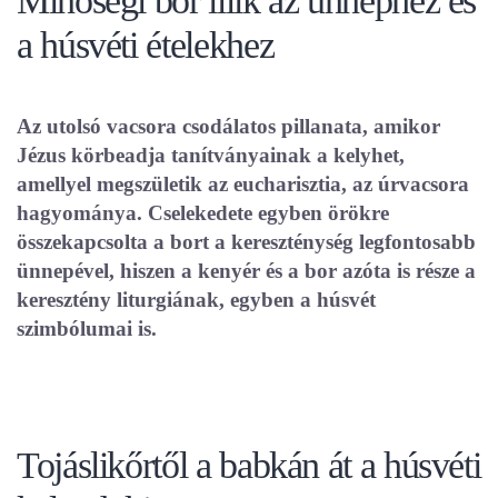
Minőségi bor illik az ünnephez és
a húsvéti ételekhez
Az utolsó vacsora csodálatos pillanata, amikor
Jézus körbeadja tanítványainak a kelyhet,
amellyel megszületik az eucharisztia, az úrvacsora
hagyománya. Cselekedete egyben örökre
összekapcsolta a bort a kereszténység legfontosabb
ünnepével, hiszen a kenyér és a bor azóta is része a
keresztény liturgiának, egyben a húsvét
szimbólumai is.
Tojáslikőrtől a babkán át a húsvéti