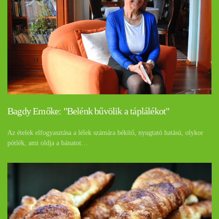
Bagdy Emőke: "Belénk bűvölik a táplálékot"
Az ételek elfogyasztása a lélek számára békítő, nyugtató hatású, olykor
pótlék, ami oldja a bánatot…