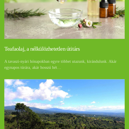
Teafaolaj, a nélkülözhetetlen útitárs
A tavaszi-nyári hónapokban egyre többet utazunk, kirándulunk. Akár
egynapos túrára, akár hosszú hét…