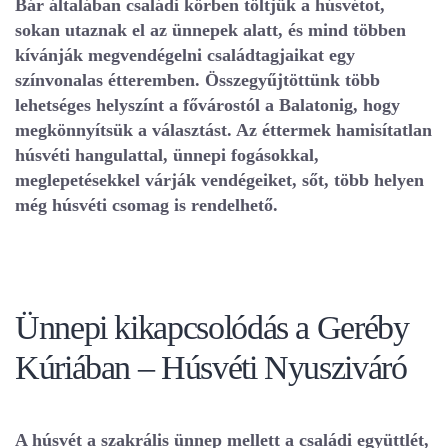
Bár általában családi körben töltjük a húsvétot,
sokan utaznak el az ünnepek alatt, és mind többen
kívánják megvendégelni családtagjaikat egy
színvonalas étteremben. Összegyűjtöttünk több
lehetséges helyszínt a fővárostól a Balatonig, hogy
megkönnyítsük a választást. Az éttermek hamisítatlan
húsvéti hangulattal, ünnepi fogásokkal,
meglepetésekkel várják vendégeiket, sőt, több helyen
még húsvéti csomag is rendelhető.
Ünnepi kikapcsolódás a Geréby
Kúriában – Húsvéti Nyusziváró
A húsvét a szakrális ünnep mellett a családi együttlét,