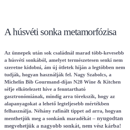
A húsvéti sonka metamorfózisa
Az ünnepek után sok családnál marad több-kevesebb
a húsvéti sonkából, amelyet természetesen senki nem
szeretne kidobni, ám új ötletek híján a legtöbben nem
tudják, hogyan használják fel. Nagy Szabolcs, a
Michelin Bib Gourmand-díjas N28 Wine & Kitchen
séfje elkötelezett híve a fenntartható
gasztronómiának, mindig arra törekszik, hogy az
alapanyagokat a lehető legteljesebb mértékben
felhasználja. Néhány rafinált tippet ad arra, hogyan
– nyugodtan
menthetjük meg a sonkánk maradékát
megvehetjük a nagyobb sonkát, nem vész kárba!