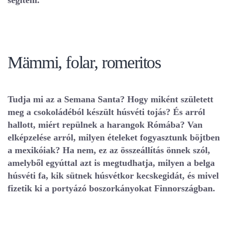
segíteni.
Mämmi, folar, romeritos
Tudja mi az a Semana Santa? Hogy miként született
meg a csokoládéból készült húsvéti tojás? És arról
hallott, miért repülnek a harangok Rómába? Van
elképzelése arról, milyen ételeket fogyasztunk böjtben
a mexikóiak? Ha nem, ez az összeállítás önnek szól,
amelyből egyúttal azt is megtudhatja, milyen a belga
húsvéti fa, kik sütnek húsvétkor kecskegidát, és mivel
fizetik ki a portyázó boszorkányokat Finnországban.