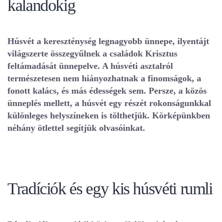
kalandokig
Húsvét a kereszténység legnagyobb ünnepe, ilyentájt
világszerte összegyűlnek a családok Krisztus
feltámadását ünnepelve. A húsvéti asztalról
természetesen nem hiányozhatnak a finomságok, a
fonott kalács, és más édességek sem. Persze, a közös
ünneplés mellett, a húsvét egy részét rokonságunkkal
különleges helyszíneken is tölthetjük. Körképünkben
néhány ötlettel segítjük olvasóinkat.
Tradíciók és egy kis húsvéti rumli