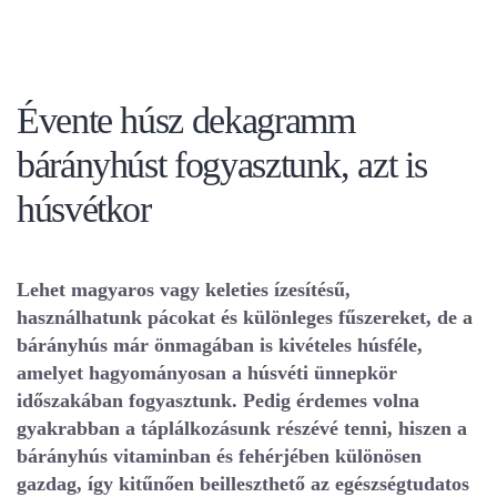
Évente húsz dekagramm
bárányhúst fogyasztunk, azt is
húsvétkor
Lehet magyaros vagy keleties ízesítésű,
használhatunk pácokat és különleges fűszereket, de a
bárányhús már önmagában is kivételes húsféle,
amelyet hagyományosan a húsvéti ünnepkör
időszakában fogyasztunk. Pedig érdemes volna
gyakrabban a táplálkozásunk részévé tenni, hiszen a
bárányhús vitaminban és fehérjében különösen
gazdag, így kitűnően beilleszthető az egészségtudatos