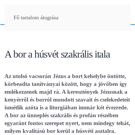
Fő tartalom átugrása
A bor a húsvét szakrális itala
Az utolsó vacsorán Jézus a bort kehelybe öntötte,
körbeadta tanítványai között, hogy a jövőben így
emlékezzenek majd rá. A keresztények Jézusnak a
kenyérről és borról mondott szavait és cselekedeteit
ismétlik azóta is a liturgiában immár két évezrede.
A bor az ünneplés szakrális és profán részében
egyaránt fontos szerepet nyert, nem mindegy tehát,
milyen kvalitású bor kerül a húsvéti asztalra.