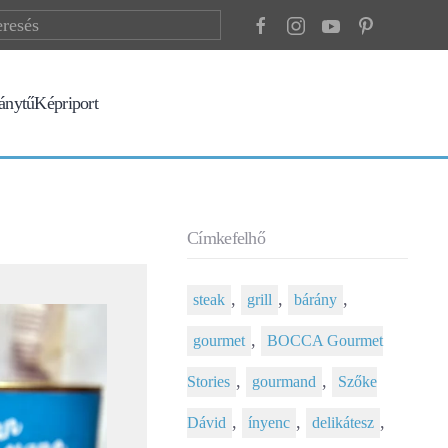
ránytű
Képriport
Címkefelhő
,
,
,
steak
grill
bárány
,
gourmet
BOCCA Gourmet
,
,
Stories
gourmand
Szőke
,
,
,
Dávid
ínyenc
delikátesz