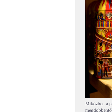
Miközben a po
megdöbbentő vá