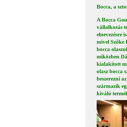
Bocca, a szto
A Bocca Gour
vállalkozás t
elnevezésre is
mivel Szőke 
bocca olaszul
miközben Dávi
kialakított 
olasz bocca s
beszerezni az
származik eg
kiváló termék