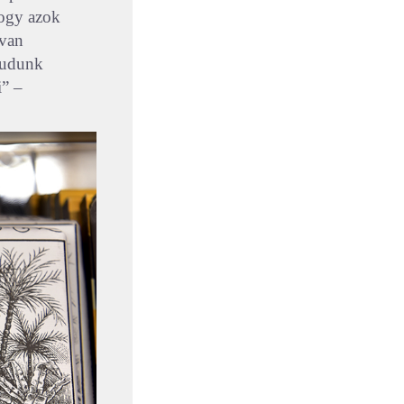
hogy azok
 van
 tudunk
i” –