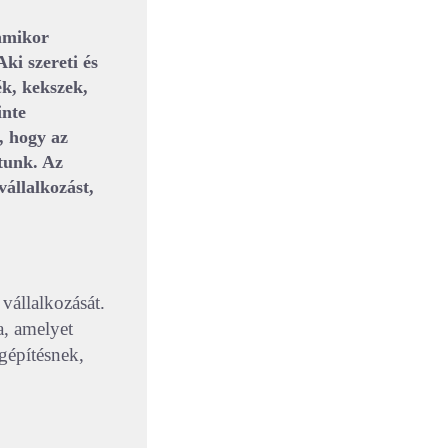
 amikor
ki szereti és
ék, kekszek,
inte
, hogy az
tunk. Az
vállalkozást,
vállalkozását.
a, amelyet
égépítésnek,