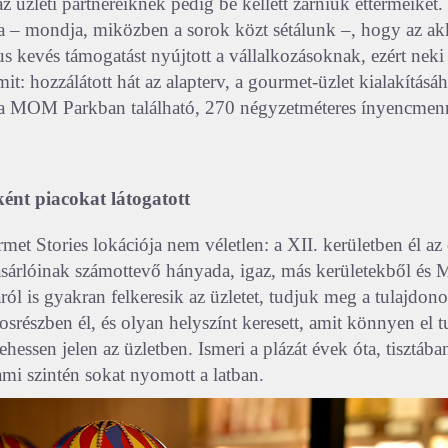
z üzleti partnereiknek pedig be kellett zárniuk éttermeiket
ta – mondja, miközben a sorok közt sétálunk –, hogy az ak
us kevés támogatást nyújtott a vállalkozásoknak, ezért neki i
mit: hozzálátott hát az alapterv, a gourmet-üzlet kialakításá
 a MOM Parkban található, 270 négyzetméteres ínyencmen
ént piacokat látogatott
et Stories lokációja nem véletlen: a XII. kerületben él az
ásárlóinak számottevő hányada, igaz, más kerületekből és
ól is gyakran felkeresik az üzletet, tudjuk meg a tulajdon
osrészben él, és olyan helyszínt keresett, amit könnyen el 
ehessen jelen az üzletben. Ismeri a plázát évek óta, tisztába
ami szintén sokat nyomott a latban.