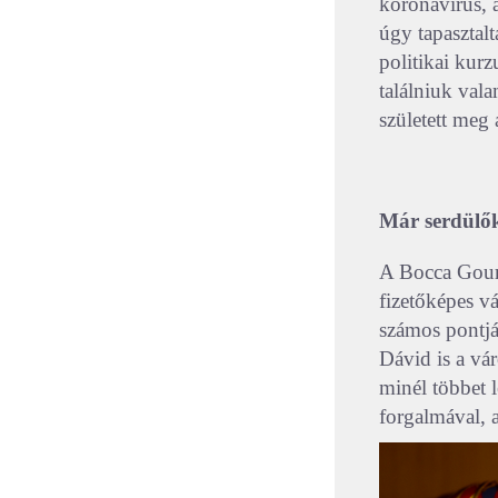
koronavírus, a
úgy tapasztal
politikai kurz
találniuk vala
született meg
Már serdülők
A Bocca Gourm
fizetőképes v
számos pontjár
Dávid is a vár
minél többet l
forgalmával, 