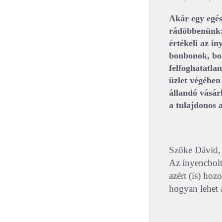
Akár egy egés
rádöbbenünk: 
értékeli az ín
bonbonok, bor
felfoghatatla
üzlet végében
állandó vásárl
a tulajdonos a
Szőke Dávid, 
Az ínyencbolt
azért (is) hoz
hogyan lehet 