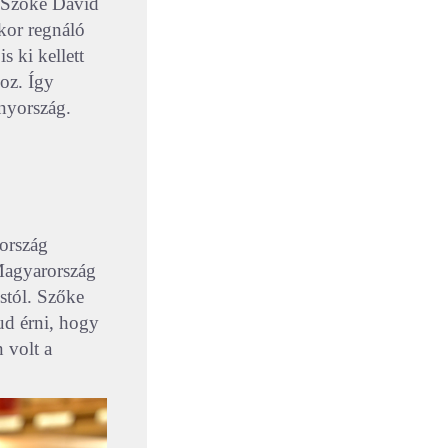
. Szőke Dávid
kor regnáló
s ki kellett
hoz. Így
nyország.
 ország
 Magyarország
ostól. Szőke
tud érni, hogy
n volt a