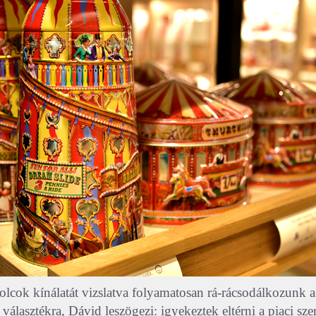
lcok kínálatát vizslatva folyamatosan rá-rácsodálkozunk a
lasztékra, Dávid leszögezi: igyekeztek eltérni a piaci sze