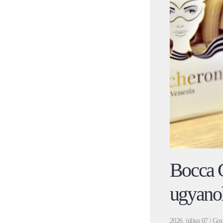
Bocca G
ugyanol
2026. július 07
| Gou