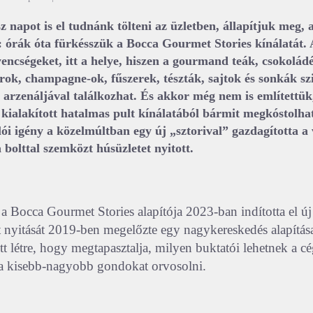
z napot is el tudnánk tölteni az üzletben, állapítjuk meg,
órák óta fürkésszük a Bocca Gourmet Stories kínálatát. A
yencségeket, itt a helye, hiszen a gourmand teák, csokolád
ok, champagne-ok, fűszerek, tészták, sajtok és sonkák sz
n arzenáljával találkozhat. És akkor még nem is említettük
 kialakított hatalmas pult kínálatából bármit megkóstolha
ói igény a közelmúltban egy új „sztorival” gazdagította a 
 bolttal szemközt húsüzletet nyitott.
a Bocca Gourmet Stories alapítója 2023-ban indította el új 
 nyitását 2019-ben megelőzte egy nagykereskedés alapítás
ott létre, hogy megtapasztalja, milyen buktatói lehetnek a c
a kisebb-nagyobb gondokat orvosolni.