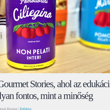
ourmet Stories, ahol az edukác
yan fontos, mint a minőség
rmet Riporter |
Reflektor