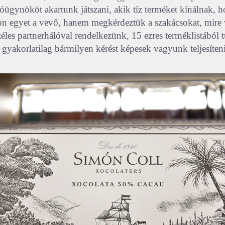
ügynököt akartunk játszani, akik tíz terméket kínálnak, 
on egyet a vevő, hanem megkérdeztük a szakácsokat, mire
éles partnerhálóval rendelkezünk, 15 ezres terméklistából
 gyakorlatilag bármilyen kérést képesek vagyunk teljesíten
.