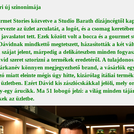
ri új szinonimája
met Stories közvetve a Studio Barath dizájncégtől kap
ervezte az üzlet arculatát, a logót, és a csomag keretébe
 javaslatot tett. Ezek között volt a bocca és a gourmet sto
Dávidnak mindkettő megtetszett, házasították a két vál
 szájat jelent, márpedig a delikáteszben minden fogyas
d szeret sztorizni a termékek eredetéről. A tulajdonos 
márkanév könnyen megjegyezhető brand, a vásárlók egy
zó miatt eleinte mégis úgy hitte, kizárólag itáliai termék
 üzletben. Ezért Dávid kis zászlócskákkal jelöli, mely o
y-egy árucikk. Ma 51 lobogó jelzi: a világ minden tájá
ek az üzletbe.