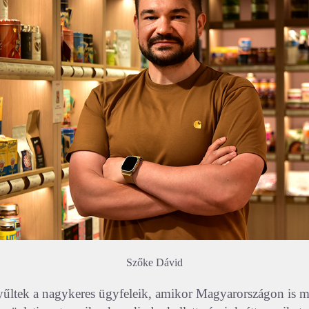
Szőke Dávid
űltek a nagykeres ügyfeleik, amikor Magyarországon is m