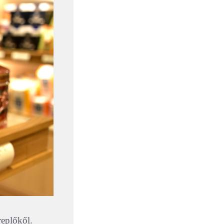
replőkől.