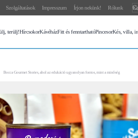
Szolgáltatások
Impresszum
Írjon nekünk!
Rólunk
lj, terülj!
Hírcsokor
Kávéház
Fitt és fenntartható
Pincesor
Kés, villa, i
Bocca Gourmet Stories, ahol az edukáció ugyanolyan fontos, mint a minőség