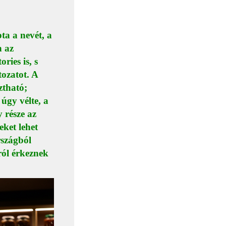
ta a nevét, a
n az
ries is, s
tozatot. A
ztható;
úgy vélte, a
 része az
eket lehet
rszágból
ról érkeznek