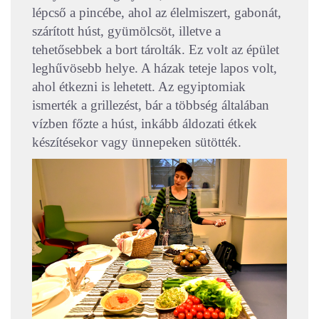
lépcső a pincébe, ahol az élelmiszert, gabonát,
szárított húst, gyümölcsöt, illetve a
tehetősebbek a bort tárolták. Ez volt az épület
leghűvösebb helye. A házak teteje lapos volt,
ahol étkezni is lehetett. Az egyiptomiak
ismerték a grillezést, bár a többség általában
vízben főzte a húst, inkább áldozati étkek
készítésekor vagy ünnepeken sütötték.