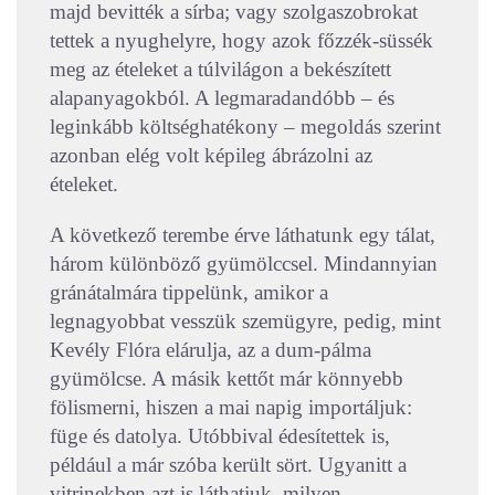
majd bevitték a sírba; vagy szolgaszobrokat
tettek a nyughelyre, hogy azok főzzék-süssék
meg az ételeket a túlvilágon a bekészített
alapanyagokból. A legmaradandóbb – és
leginkább költséghatékony – megoldás szerint
azonban elég volt képileg ábrázolni az
ételeket.
A következő terembe érve láthatunk egy tálat,
három különböző gyümölccsel. Mindannyian
gránátalmára tippelünk, amikor a
legnagyobbat vesszük szemügyre, pedig, mint
Kevély Flóra elárulja, az a dum-pálma
gyümölcse. A másik kettőt már könnyebb
fölismerni, hiszen a mai napig importáljuk:
füge és datolya. Utóbbival édesítettek is,
például a már szóba került sört. Ugyanitt a
vitrinekben azt is láthatjuk, milyen