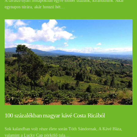
A tavaszi-nyári hónapokban egyre többet utazunk, kirándulunk. Akár
egynapos túrára, akár hosszú hét…
100 százalékban magyar kávé Costa Ricából
Sok kalandban volt része élete során Tóth Sándornak, A Kávé Háza,
valamint a Lucky Cap pörkölő tula…