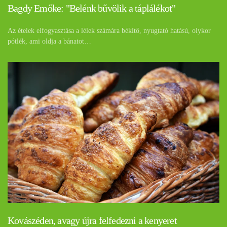
Bagdy Emőke: "Belénk bűvölik a táplálékot"
Az ételek elfogyasztása a lélek számára békítő, nyugtató hatású, olykor
pótlék, ami oldja a bánatot…
Kovászéden, avagy újra felfedezni a kenyeret