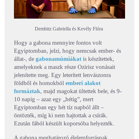
Dembitz Gabriella és Kevély Flóra
Hogy a gabona mennyire fontos volt
Egyiptomban, jelzi, hogy nemcsak ember- és
állat-, de
gabonamúmiákat
is készítettek,
amelyeknek a maszk része Ozirisz vonásait
jelenítette meg. Egy leterített lenvászonra
földből és homokból
emberi alakot
formáztak
, majd magokat ültettek bele, és 9-
10 napig – azaz egy „hétig”, mert
Egyiptomban egy hét tíz napból állt –
öntözték, míg ki nem hajtottak a csírák.
Ezután fából készült koporsóba helyezték.
A gabona meghatározó élelemforrásnak