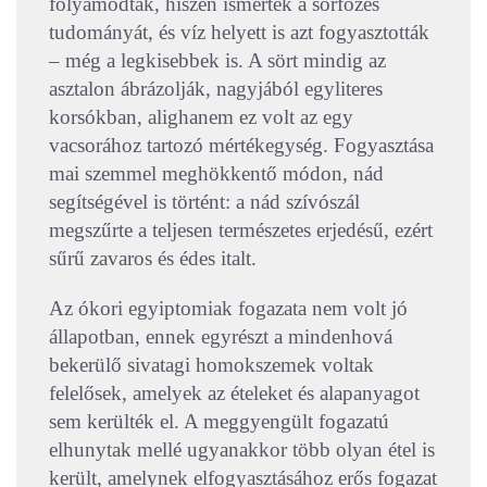
folyamodtak, hiszen ismerték a sörfőzés
tudományát, és víz helyett is azt fogyasztották
– még a legkisebbek is. A sört mindig az
asztalon ábrázolják, nagyjából egyliteres
korsókban, alighanem ez volt az egy
vacsorához tartozó mértékegység. Fogyasztása
mai szemmel meghökkentő módon, nád
segítségével is történt: a nád szívószál
megszűrte a teljesen természetes erjedésű, ezért
sűrű zavaros és édes italt.
Az ókori egyiptomiak fogazata nem volt jó
állapotban, ennek egyrészt a mindenhová
bekerülő sivatagi homokszemek voltak
felelősek, amelyek az ételeket és alapanyagot
sem kerülték el. A meggyengült fogazatú
elhunytak mellé ugyanakkor több olyan étel is
került, amelynek elfogyasztásához erős fogazat