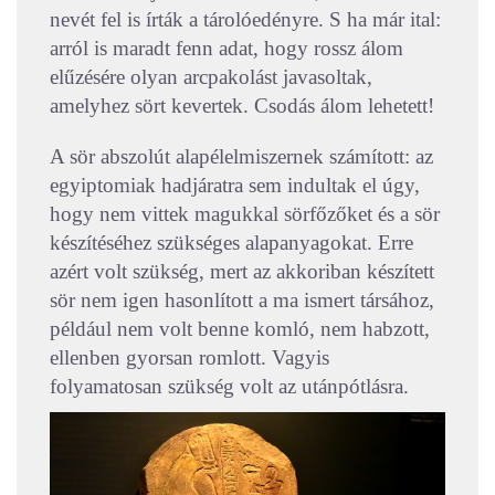
nevét fel is írták a tárolóedényre. S ha már ital:
arról is maradt fenn adat, hogy rossz álom
elűzésére olyan arcpakolást javasoltak,
amelyhez sört kevertek. Csodás álom lehetett!
A sör abszolút alapélelmiszernek számított: az
egyiptomiak hadjáratra sem indultak el úgy,
hogy nem vittek magukkal sörfőzőket és a sör
készítéséhez szükséges alapanyagokat. Erre
azért volt szükség, mert az akkoriban készített
sör nem igen hasonlított a ma ismert társához,
például nem volt benne komló, nem habzott,
ellenben gyorsan romlott. Vagyis
folyamatosan szükség volt az utánpótlásra.