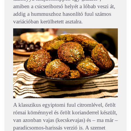
amiben a csicseriborsó helyét a lóbab veszi át,
addig a hummuszhoz hasonlító fuul számos
variációban kerülhetett asztalra.
A klasszikus egyiptomi fuul citromlével, őrölt
római köménnyel és őrölt korianderrel készült,
van azonban vajas (kecskevajas) és – ma már –
paradicsomos-harissás verzió is. A szemet