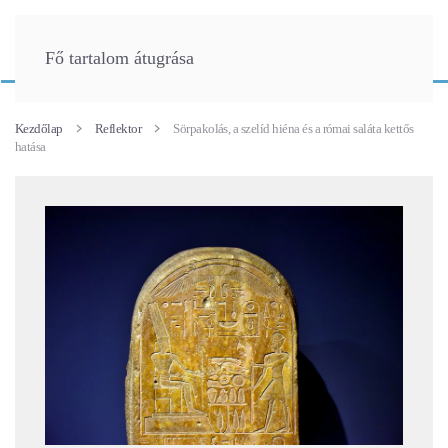
Fő tartalom átugrása
Kezdőlap
Reflektor
Sörpakolás, a szelíd hiéna és a római saláta kettős
hatása