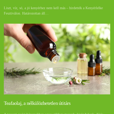
Liszt, víz, só, a jó kenyérhez nem kell más – hirdették a Kenyérlelke
Fesztiválon. Határozottan áll…
Teafaolaj, a nélkülözhetetlen útitárs