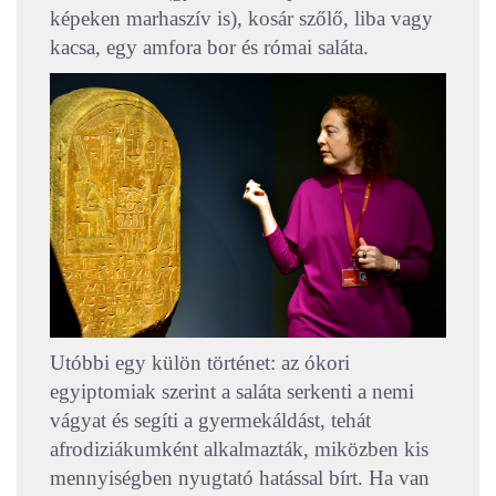
képeken marhaszív is), kosár szőlő, liba vagy
kacsa, egy amfora bor és római saláta.
Utóbbi egy külön történet: az ókori
egyiptomiak szerint a saláta serkenti a nemi
vágyat és segíti a gyermekáldást, tehát
afrodiziákumként alkalmazták, miközben kis
mennyiségben nyugtató hatással bírt. Ha van