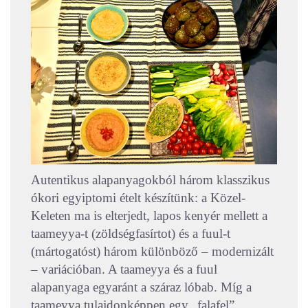
Autentikus alapanyagokból három klasszikus
ókori egyiptomi ételt készítünk: a Közel-
Keleten ma is elterjedt, lapos kenyér mellett a
taameyya-t (zöldségfasírtot) és a fuul-t
(mártogatóst) három különböző – modernizált
– variációban. A taameyya és a fuul
alapanyaga egyaránt a száraz lóbab. Míg a
taameyya tulajdonképpen egy „falafel”,