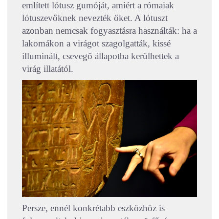
említett lótusz gumóját, amiért a rómaiak
lótuszevőknek nevezték őket. A lótuszt
azonban nemcsak fogyasztásra használták: ha a
lakomákon a virágot szagolgatták, kissé
illuminált, csevegő állapotba kerülhettek a
virág illatától.
Persze, ennél konkrétabb eszközhöz is