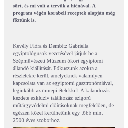
sört, és mi volt a tervük a hiénával. A
program végén korabeli receptek alapján még
főztünk is.
Kevély Flóra és Dembitz Gabriella
egyiptológusok vezetésével járjuk be a
Szépművészeti Múzeum ókori egyiptomi
állandó kiállítását. Fókuszunk azokra a
részletekre kerül, amelyeknek valamilyen
kapcsolata van az egyiptomi gasztronómiával,
leginkább az ünnepi ételekkel. A kalandozás
kezdete exkluzív találkozás: szigorú
műtárgyvédelmi előírásoknak megfelelően, de
egészen közel kerülhetünk egy több mint
2500 éves szoborhoz.