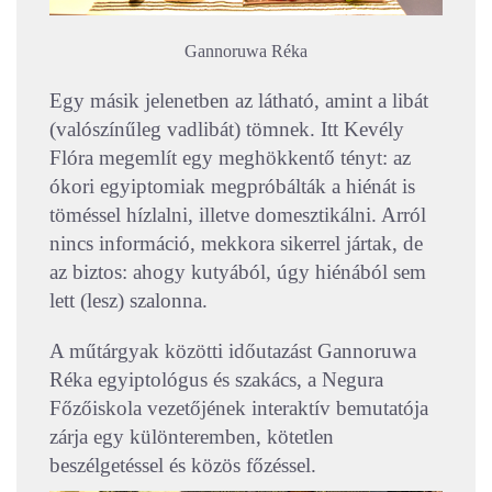
Gannoruwa Réka
Egy másik jelenetben az látható, amint a libát
(valószínűleg vadlibát) tömnek. Itt Kevély
Flóra megemlít egy meghökkentő tényt: az
ókori egyiptomiak megpróbálták a hiénát is
töméssel hízlalni, illetve domesztikálni. Arról
nincs információ, mekkora sikerrel jártak, de
az biztos: ahogy kutyából, úgy hiénából sem
lett (lesz) szalonna.
A műtárgyak közötti időutazást Gannoruwa
Réka egyiptológus és szakács, a Negura
Főzőiskola vezetőjének interaktív bemutatója
zárja egy különteremben, kötetlen
beszélgetéssel és közös főzéssel.