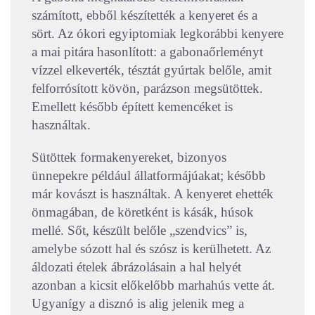
számított, ebből készítették a kenyeret és a
sört. Az ókori egyiptomiak legkorábbi kenyere
a mai pitára hasonlított: a gabonaőrleményt
vízzel elkeverték, tésztát gyúrtak belőle, amit
felforrósított kövön, parázson megsütöttek.
Emellett később épített kemencéket is
használtak.
Sütöttek formakenyereket, bizonyos
ünnepekre például állatformájúakat; később
már kovászt is használtak. A kenyeret ehették
önmagában, de köretként is kásák, húsok
mellé. Sőt, készült belőle „szendvics” is,
amelybe sózott hal és szósz is kerülhetett. Az
áldozati ételek ábrázolásain a hal helyét
azonban a kicsit előkelőbb marhahús vette át.
Ugyanígy a disznó is alig jelenik meg a