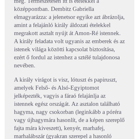
meg. Természetesen itt is ételekkel a
középpontban. Dembitz Gabriella
elmagyarázza: a jelenetsor egyike azt ábrázolja,
amint a felajánló király áldozati ételekkel
megrakott asztalt nyújt át Amon-Ré istennek.
A király feladata volt ugyanis az emberek és az
istenek világa közötti kapcsolat biztosítása,
ezért ő fordul az istenhez a sztélé tulajdonosa
nevében.
A király virágot is visz, lótuszt és papiruszt,
amelyek Felső- és Alsó-Egyiptomot
jelképezték, vagyis a fáraó felajánlja az
istennek egész országát. Az asztalon található
hagyma, nagy csokorban (leginkább a póréra
vagy újhagymára hasonlít, de a képen szereplő
fajta mára kiveszett), kenyér, marhafej,
marhalábszár (gyakran szerepel a hasonló