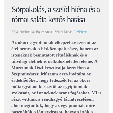
Sörpakolás, a szelíd hiéna és a
római saláta kettős hatása
2024. október 14
| Bojtos Anita - Velkei Tamás |
Reflektor
Az ókori egyiptomiak elképzelése szerint az
étel nemcsak a hétköznapok része, hanem az
isteneknek bemutatott rituáléknak és a
túlvilági életnek is nélkülözhetetlen eleme. A
Múzeumok Őszi Fesztiválja keretében a
Szépművészeti Múzeum arra invitálta az
érdeklődőket, hogy fedezzék fel az ókori
műtárgyakon keresztül az egyiptomiak
szokásait, az isteneknek szánt fogásokat. Mi is
részt vettünk a rendhagyó tárlatvezetésen,
ahol megtudtuk, hogy az egyiptomiak mire
használták a lótuszvirágot, hogyan itták a