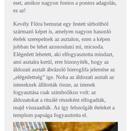
eset, amikor nagyon fontos a pontos adagolás,
ez az!
Kevély Flóra bemutat egy festett sírboltból
származó képet is, amelyen nagyon hasonló
ételek szerepelnek az asztalon, ezen a képen
jobban be lehet azonosítani mi, micsoda.
Elégedett lehetett, aki elfogyasztotta mindazt,
ami asztalra kerül, erre bizonyíték, hogy az
áldozati asztalt ábrázoló hieroglifa jelentése az
„elégedettség” ige. Noha az áldozati asztalt az
isteneknek állították össze, az istenek
fogyasztása csak szimbolikus volt: az
áldozatokat a rituálé részeként elfogadták,
majd visszaadták. Az így felszolgált ételeket a
templom papsága fogyasztotta el.