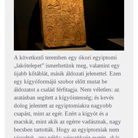
A következő teremben egy ókori egyiptomi
„lakótelepet” ismerhetünk meg, valamint egy
újabb kőtáblát, másik áldozati jelenettel. Ezen
egy kígyóformájú szobor előtt mutat be
áldozatot a család férfitagja. Nem véletlen: az
aratásban segített a kígyóistenség; és kevés
dolog jelentett az egyiptomiakra nagyobb
csapást, mint az egér. Ezért a kígyót és a
macskát, mint akik az egérre vadásznak, nagy
becsben tartották. Hogy az egyiptomiak nem
vicceltek, arra példa: végszükség esetén, akár