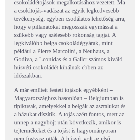
csokoládétojások megalkotásához vezetett. Ma
a csokitojás-vadászat az egyik legkedvesebb
tevékenység, egyben csodálatos lehetőség arra,
hogy e pillanatokat megosszák egymással a
szűkebb vagy szélesebb rokonság tagjai. A
legkiválóbb belga csokoládégyárak, mint
például a Pierre Marcolini, a Neuhaus, a
Godiva, a Leonidas és a Galler számos kiváló
húsvéti csokoládét kínálnak ebben az
időszakban.
A már említett festett tojások egyébként –
Magyarországhoz hasonlóan – Belgiumban is
tipikusak, amelyekkel a belgák az asztalukat és
a házukat díszítik. A tojás azért fontos, mert az
ünnep a nagyböjt után következik, amikor is
tejtermékeket és a tojást is hagyományosan
nem fogyasztották. A húsvét volt az első