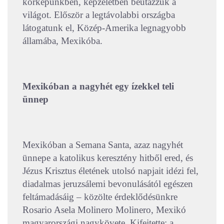
körképünkben, képzeletben beutazzuk a
világot. Először a legtávolabbi országba
látogatunk el, Közép-Amerika legnagyobb
államába, Mexikóba.
Mexikóban a nagyhét egy ízekkel teli
ünnep
Mexikóban a Semana Santa, azaz nagyhét
ünnepe a katolikus keresztény hitből ered, és
Jézus Krisztus életének utolsó napjait idézi fel,
diadalmas jeruzsálemi bevonulásától egészen
feltámadásáig – közölte érdeklődésünkre
Rosario Asela Molinero Molinero, Mexikó
magyarországi nagykövete. Kifejtette: a