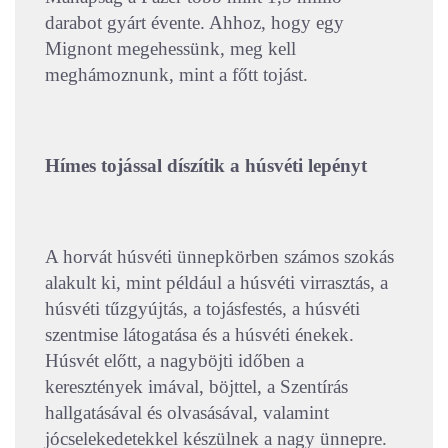
darabot gyárt évente. Ahhoz, hogy egy
Mignont megehessünk, meg kell
meghámoznunk, mint a főtt tojást.
Hímes tojással díszítik a húsvéti lepényt
A horvát húsvéti ünnepkörben számos szokás
alakult ki, mint például a húsvéti virrasztás, a
húsvéti tűzgyújtás, a tojásfestés, a húsvéti
szentmise látogatása és a húsvéti énekek.
Húsvét előtt, a nagyböjti időben a
keresztények imával, böjttel, a Szentírás
hallgatásával és olvasásával, valamint
jócselekedetekkel készülnek a nagy ünnepre.