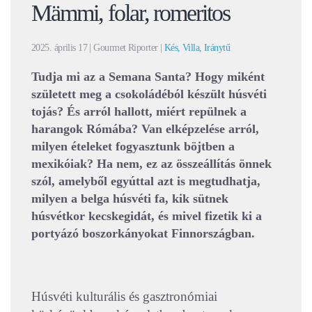
Mämmi, folar, romeritos
2025. április 17
| Gourmet Riporter |
Kés, Villa, Iránytű
Tudja mi az a Semana Santa? Hogy miként
született meg a csokoládéból készült húsvéti
tojás? És arról hallott, miért repülnek a
harangok Rómába? Van elképzelése arról,
milyen ételeket fogyasztunk böjtben a
mexikóiak? Ha nem, ez az összeállítás önnek
szól, amelyből egyúttal azt is megtudhatja,
milyen a belga húsvéti fa, kik sütnek
húsvétkor kecskegidát, és mivel fizetik ki a
portyázó boszorkányokat Finnországban.
Húsvéti kulturális és gasztronómiai