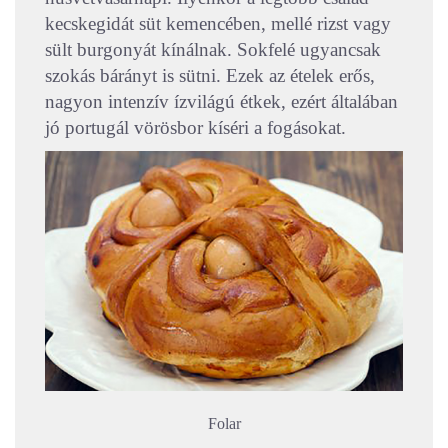
kecskegidát süt kemencében, mellé rizst vagy
sült burgonyát kínálnak. Sokfelé ugyancsak
szokás bárányt is sütni. Ezek az ételek erős,
nagyon intenzív ízvilágú étkek, ezért általában
jó portugál vörösbor kíséri a fogásokat.
Folar