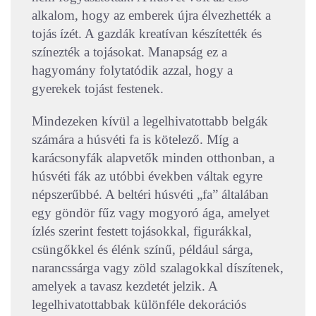
alkalom, hogy az emberek újra élvezhették a
tojás ízét. A gazdák kreatívan készítették és
színezték a tojásokat. Manapság ez a
hagyomány folytatódik azzal, hogy a
gyerekek tojást festenek.
Mindezeken kívül a legelhivatottabb belgák
számára a húsvéti fa is kötelező. Míg a
karácsonyfák alapvetők minden otthonban, a
húsvéti fák az utóbbi években váltak egyre
népszerűbbé. A beltéri húsvéti „fa” általában
egy göndör fűz vagy mogyoró ága, amelyet
ízlés szerint festett tojásokkal, figurákkal,
csüngőkkel és élénk színű, például sárga,
narancssárga vagy zöld szalagokkal díszítenek,
amelyek a tavasz kezdetét jelzik. A
legelhivatottabbak különféle dekorációs