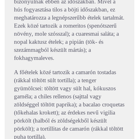
bizonyulnak ebben az időszakban. Mivel a
hús fogyasztása tilos a böjti időszakban, ez
meghatározza a legnépszerűbb ételek tartalmát.
Ezek közé tartozik a romeritos (spenótszerű
növény, mole szósszal); a cuaresmai saláta; a
nopal kaktusz ételek; a pipián (tök- és
szezámmagból készült mártás); a
fokhagymaleves.
A főételek közé tartozik a camarón tostadas
(rákkal töltött sült tortilla); a tenger
gyümölcsei: töltött vagy sült hal, kókuszos
garnéla; a chiles rellenos (sajttal vagy
zöldséggel töltött paprika); a bacalao croquetas
(tőkehalas krokett); az érdekes nevű vigilia
pörkölt (halból és zöldségekből készült
pörkölt); a tortillitas de camarón (rákkal töltött
puha tortilla).