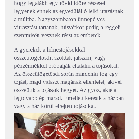
hogy legalább egy rövid időre részesei
legyenek ennek az egyedülálló lelki utazásnak
a múltba. Nagyszombaton ünnepélyes
virrasztást tartanak, húsvétkor pedig a reggeli
szentmisén vesznek részt az emberek.
A gyerekek a hímestojásokkal
összeütögetősdit szoktak játszani, vagy
pénzérmékkel próbálják eltalálni a tojásokat.
Az összeütögetősdi során mindenki fog egy
tojást, majd választ magának ellenfelet, akivel
összeütik a tojásaik hegyét. Az győz, akié a
legtovább ép marad. Emellett keresik a házban
vagy a ház körül elrejtett tojásokat.