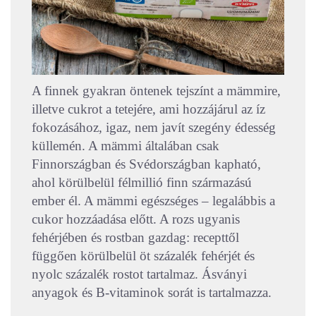
A finnek gyakran öntenek tejszínt a mämmire,
illetve cukrot a tetejére, ami hozzájárul az íz
fokozásához, igaz, nem javít szegény édesség
küllemén. A mämmi általában csak
Finnországban és Svédországban kapható,
ahol körülbelül félmillió finn származású
ember él. A mämmi egészséges – legalábbis a
cukor hozzáadása előtt. A rozs ugyanis
fehérjében és rostban gazdag: recepttől
függően körülbelül öt százalék fehérjét és
nyolc százalék rostot tartalmaz. Ásványi
anyagok és B-vitaminok sorát is tartalmazza.