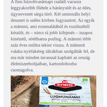
A finn húsvétvasárnapi családi vacsora
leggyakoribb főétele a báránysült és az édes,
úgynevezett sárga túró. Két szezonális helyi
desszert is széles körben fogyasztott. Az egyik
a mämmi, ami rozsmalátából és rozslisztből
készült, és – nincs rá jobb kifejezés – iszapos
kinézetű, sötétbarna puding. A mämmi több
száz éves múltra tekint vissza. A mämmit
valaha nyírfakéreg tálcákban szolgálták fel, de
ma már minden tavasszal kapható az ország
élelmiszerboltjaiban, kartondobozba
csomagolva.