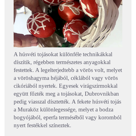
A húsvéti tojásokat különféle technikákkal
díszítik, régebben természetes anyagokkal
festettek. A legelterjedtebb a vörös volt, melyet
a vöröshagyma héjából, céklából vagy vörös
cikóriából nyertek. Egyesek virágszirmokkal
együtt főzték meg a tojásokat, Dubrovnikban
pedig viasszal dísztették. A fekete húsvéti tojás
a Muraköz különlegessége, melyet a bodza
bogyójából, eperfa terméséből vagy koromból
nyert festékkel színeztek.