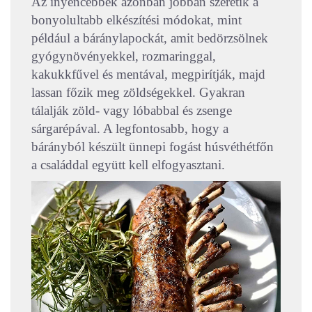
Az ínyencebbek azonban jobban szeretik a
bonyolultabb elkészítési módokat, mint
például a báránylapockát, amit bedörzsölnek
gyógynövényekkel, rozmaringgal,
kakukkfűvel és mentával, megpirítják, majd
lassan főzik meg zöldségekkel. Gyakran
tálalják zöld- vagy lóbabbal és zsenge
sárgarépával. A legfontosabb, hogy a
bárányból készült ünnepi fogást húsvéthétfőn
a családdal együtt kell elfogyasztani.