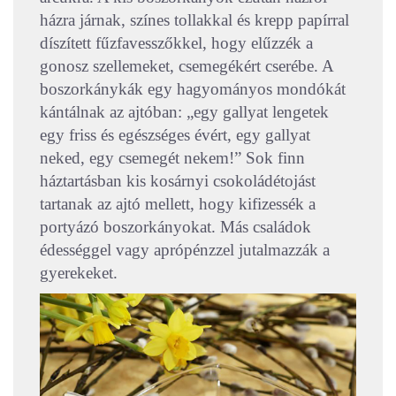
házra járnak, színes tollakkal és krepp papírral
díszített fűzfavesszőkkel, hogy elűzzék a
gonosz szellemeket, csemegékért cserébe. A
boszorkánykák egy hagyományos mondókát
kántálnak az ajtóban: „egy gallyat lengetek
egy friss és egészséges évért, egy gallyat
neked, egy csemegét nekem!” Sok finn
háztartásban kis kosárnyi csokoládétojást
tartanak az ajtó mellett, hogy kifizessék a
portyázó boszorkányokat. Más családok
édességgel vagy aprópénzzel jutalmazzák a
gyerekeket.