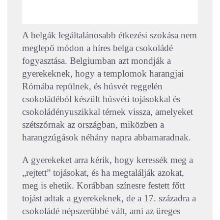
A belgák legáltalánosabb étkezési szokása nem
meglepő módon a híres belga csokoládé
fogyasztása. Belgiumban azt mondják a
gyerekeknek, hogy a templomok harangjai
Rómába repülnek, és húsvét reggelén
csokoládéból készült húsvéti tojásokkal és
csokoládényuszikkal térnek vissza, amelyeket
szétszórnak az országban, miközben a
harangzúgások néhány napra abbamaradnak.
A gyerekeket arra kérik, hogy keressék meg a
„rejtett” tojásokat, és ha megtalálják azokat,
meg is ehetik. Korábban színesre festett főtt
tojást adtak a gyerekeknek, de a 17. századra a
csokoládé népszerűbbé vált, ami az üreges