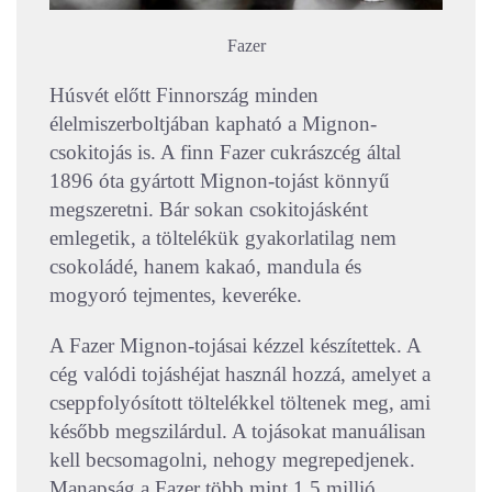
Fazer
Húsvét előtt Finnország minden
élelmiszerboltjában kapható a Mignon-
csokitojás is. A finn Fazer cukrászcég által
1896 óta gyártott Mignon-tojást könnyű
megszeretni. Bár sokan csokitojásként
emlegetik, a töltelékük gyakorlatilag nem
csokoládé, hanem kakaó, mandula és
mogyoró tejmentes, keveréke.
A Fazer Mignon-tojásai kézzel készítettek. A
cég valódi tojáshéjat használ hozzá, amelyet a
cseppfolyósított töltelékkel töltenek meg, ami
később megszilárdul. A tojásokat manuálisan
kell becsomagolni, nehogy megrepedjenek.
Manapság a Fazer több mint 1,5 millió