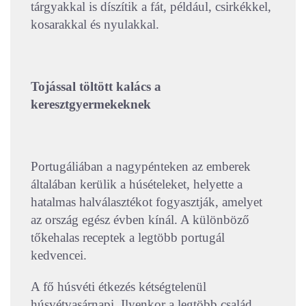
tárgyakkal is díszítik a fát, például, csirkékkel,
kosarakkal és nyulakkal.
Tojással töltött kalács a
keresztgyermekeknek
Portugáliában a nagypénteken az emberek
általában kerülik a húsételeket, helyette a
hatalmas halválasztékot fogyasztják, amelyet
az ország egész évben kínál. A különböző
tőkehalas receptek a legtöbb portugál
kedvencei.
A fő húsvéti étkezés kétségtelenül
húsvétvasárnapi. Ilyenkor a legtöbb család