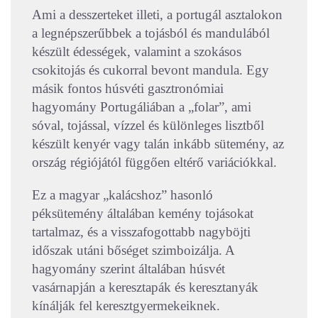
Ami a desszerteket illeti, a portugál asztalokon
a legnépszerűbbek a tojásból és mandulából
készült édességek, valamint a szokásos
csokitojás és cukorral bevont mandula. Egy
másik fontos húsvéti gasztronómiai
hagyomány Portugáliában a „folar”, ami
sóval, tojással, vízzel és különleges lisztből
készült kenyér vagy talán inkább sütemény, az
ország régiójától függően eltérő variációkkal.
Ez a magyar „kalácshoz” hasonló
péksütemény általában kemény tojásokat
tartalmaz, és a visszafogottabb nagyböjti
időszak utáni bőséget szimboizálja. A
hagyomány szerint általában húsvét
vasárnapján a keresztapák és keresztanyák
kínálják fel keresztgyermekeiknek.