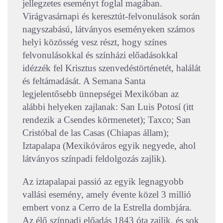
jellegzetes eseményt foglal magában.
Virágvasárnapi és keresztút-felvonulások során
nagyszabású, látványos eseményeken számos
helyi közösség vesz részt, hogy színes
felvonulásokkal és színházi előadásokkal
idézzék fel Krisztus szenvedéstörténetét, halálát
és feltámadását. A Semana Santa
legjelentősebb ünnepségei Mexikóban az
alábbi helyeken zajlanak: San Luis Potosí (itt
rendezik a Csendes körmenetet); Taxco; San
Cristóbal de las Casas (Chiapas állam);
Iztapalapa (Mexikóváros egyik negyede, ahol
látványos színpadi feldolgozás zajlik).
Az iztapalapai passió az egyik legnagyobb
vallási esemény, amely évente közel 3 millió
embert vonz a Cerro de la Estrella dombjára.
Az élő színpadi előadás 1843 óta zajlik, és sok