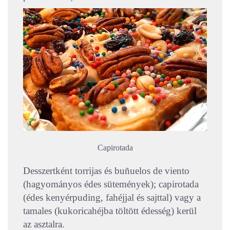
Capirotada
Desszertként torrijas és buñuelos de viento
(hagyományos édes sütemények); capirotada
(édes kenyérpuding, fahéjjal és sajttal) vagy a
tamales (kukoricahéjba töltött édesség) kerül
az asztalra.