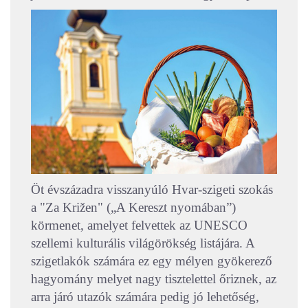
Öt évszázadra visszanyúló Hvar-szigeti szokás
a "Za Križen" („A Kereszt nyomában”)
körmenet, amelyet felvettek az UNESCO
szellemi kulturális világörökség listájára. A
szigetlakók számára ez egy mélyen gyökerező
hagyomány melyet nagy tisztelettel őriznek, az
arra járó utazók számára pedig jó lehetőség,