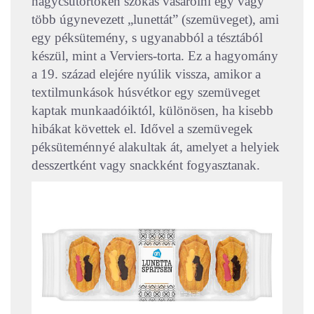
nagycsütörtökén szokás vásárolni egy vagy
több úgynevezett „lunettát” (szemüveget), ami
egy péksütemény, s ugyanabból a tésztából
készül, mint a Verviers-torta. Ez a hagyomány
a 19. század elejére nyúlik vissza, amikor a
textilmunkások húsvétkor egy szemüveget
kaptak munkaadóiktól, különösen, ha kisebb
hibákat követtek el. Idővel a szemüvegek
péksüteménnyé alakultak át, amelyet a helyiek
desszertként vagy snackként fogyasztanak.