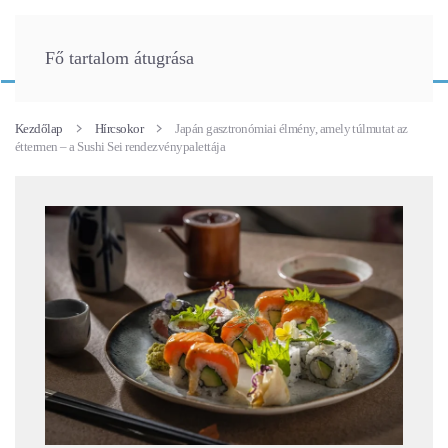
Fő tartalom átugrása
Kezdőlap
Hírcsokor
Japán gasztronómiai élmény, amely túlmutat az
éttermen – a Sushi Sei rendezvénypalettája