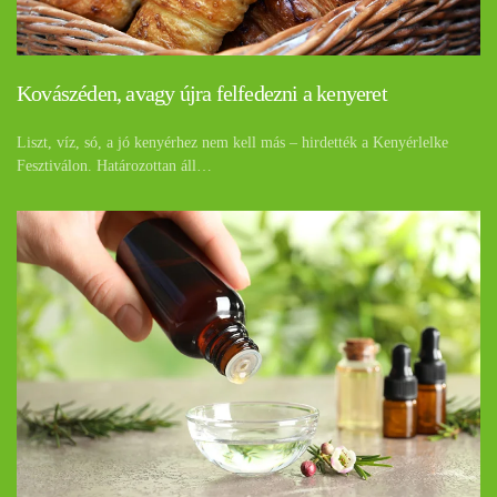
Kovászéden, avagy újra felfedezni a kenyeret
Liszt, víz, só, a jó kenyérhez nem kell más – hirdették a Kenyérlelke
Fesztiválon. Határozottan áll…