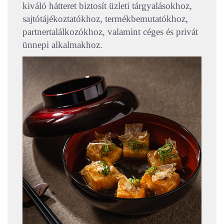
kiváló hátteret biztosít üzleti tárgyalásokhoz,
sajtótájékoztatókhoz, termékbemutatókhoz,
partnertalálkozókhoz, valamint céges és privát
ünnepi alkalmakhoz.