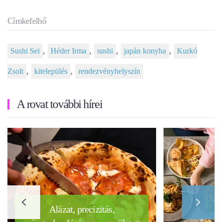
Címkefelhő
,
,
,
,
Sushi Sei
Héder Irma
sushi
japán konyha
Kurkó
,
,
Zsolt
kitelepülés
rendezvényhelyszín
A rovat további hírei
Alázat, precizitás,