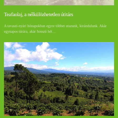
Teafaolaj, a nélkülözhetetlen útitárs
A tavaszi-nyári hónapokban egyre többet utazunk, kirándulunk. Akár
egynapos túrára, akár hosszú hét…