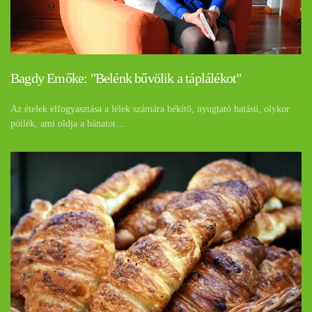
Bagdy Emőke: "Belénk bűvölik a táplálékot"
Az ételek elfogyasztása a lélek számára békítő, nyugtató hatású, olykor
pótlék, ami oldja a bánatot…