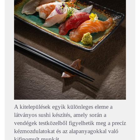
A kitelepülések egyik különleges eleme a
látványos sushi készítés, amely során a
vendégek testközelből figyelhetik meg a precíz
kézmozdulatokat és az alapanyagokkal való
kifinomult munkát.