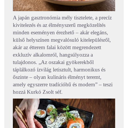
A japán gasztronómia mély tisztelete, a precíz
kivitelezés és az élményszerű megközelítés
minden eseményen érezhető – akár elegáns,
külső helyszínen megvalósuló kitelepülésről,
akár az étterem falai között megrendezett
exkluzív alkalomról, hangsúlyozza a
tulajdonos. „Az oszakai gyökerekből
táplálkozó ízvilág letisztult, harmonikus és
őszinte – olyan kulináris élményt teremt,
amely egyszerre tradícióhű és modern” – teszi
hozzá Kurkó Zsolt séf.