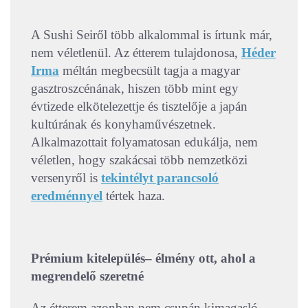
A Sushi Seiről több alkalommal is írtunk már,
nem véletlenül. Az étterem tulajdonosa,
Héder
Irma
méltán megbecsült tagja a magyar
gasztroszcénának, hiszen több mint egy
évtizede elkötelezettje és tisztelője a japán
kultúrának és konyhaművészetnek.
Alkalmazottait folyamatosan edukálja, nem
véletlen, hogy szakácsai több nemzetközi
versenyről is
tekintélyt parancsoló
eredménnyel
tértek haza.
Prémium kitelepülés– élmény ott, ahol a
megrendelő szeretné
Az étterem azonban nem csupán kimagasló