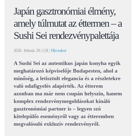
Japán gasztronómiai élmény,
amely túlmutat az éttermen – a
Sushi Sei rendezvénypalettája
2026. február 28
| GR |
Hírcsokor
A Sushi Sei az autentikus japán konyha egyik
meghatározó képviselője Budapesten, ahol a
minőség, a letisztult elegancia és a részletekre
való odafigyelés alapérték. Az étterem
azonban ma már nem csupán helyszín, hanem
komplex rendezvénymegoldásokat kínáló
gasztronómiai partner is – legyen szó
kitelepülős eseményről vagy az étteremben
megvalósuló exkluzív rendezvényről.