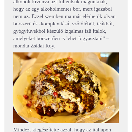
alkoholt kivonva azt füllentsük magunknak,
hogy az egy alkoholmentes bor, mert igazából
nem az. Ezzel szemben ma már elérhetők olyan
borszerű és -komplexitású, szőlőléből, teákból,
gyógyfűvekből készülő izgalmas ízű italok,
amelyeket borszerűen is lehet fogyasztani” –
mondta Zsidai Roy.
Mindezt kiegészítette azzal, hogy az itallapon