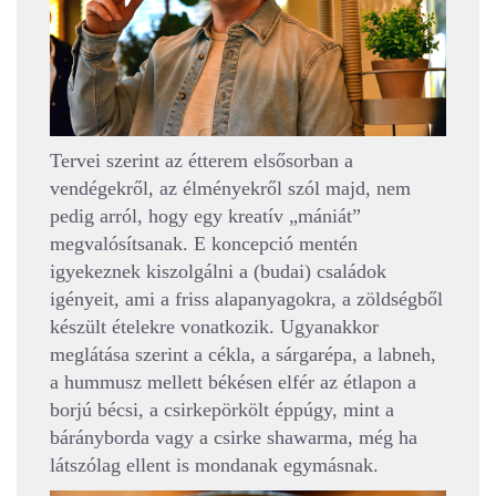
Tervei szerint az étterem elsősorban a
vendégekről, az élményekről szól majd, nem
pedig arról, hogy egy kreatív „mániát”
megvalósítsanak. E koncepció mentén
igyekeznek kiszolgálni a (budai) családok
igényeit, ami a friss alapanyagokra, a zöldségből
készült ételekre vonatkozik. Ugyanakkor
meglátása szerint a cékla, a sárgarépa, a labneh,
a hummusz mellett békésen elfér az étlapon a
borjú bécsi, a csirkepörkölt éppúgy, mint a
bárányborda vagy a csirke shawarma, még ha
látszólag ellent is mondanak egymásnak.