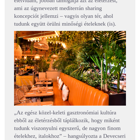
életvidám, jobban támogatja azt az életérzést,
ami az úgynevezett mediterrán sharing
koncepciót jellemzi – vagyis olyan tér, ahol
tudunk együtt örülni minőségi ételeknek (is).
„Az egész közel-keleti gasztronómiai kultúra
ebből az életérzésből táplálkozik, hogy miként
tudunk viszonyulni egyszerű, de nagyon finom
ételekhez, italokhoz” – hangsúlyozta a Devecseri