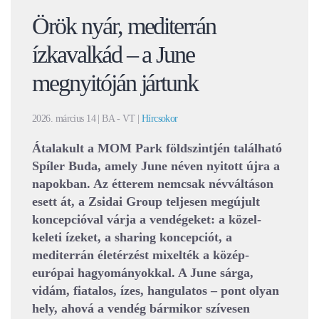
Örök nyár, mediterrán
ízkavalkád – a June
megnyitóján jártunk
2026. március 14
| BA - VT |
Hírcsokor
Átalakult a MOM Park földszintjén található
Spíler Buda, amely June néven nyitott újra a
napokban. Az étterem nemcsak névváltáson
esett át, a Zsidai Group teljesen megújult
koncepcióval várja a vendégeket: a közel-
keleti ízeket, a sharing koncepciót, a
mediterrán életérzést mixelték a közép-
európai hagyományokkal. A June sárga,
vidám, fiatalos, ízes, hangulatos – pont olyan
hely, ahová a vendég bármikor szívesen