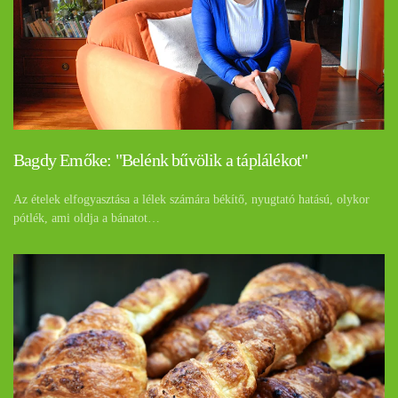
Bagdy Emőke: "Belénk bűvölik a táplálékot"
Az ételek elfogyasztása a lélek számára békítő, nyugtató hatású, olykor
pótlék, ami oldja a bánatot…