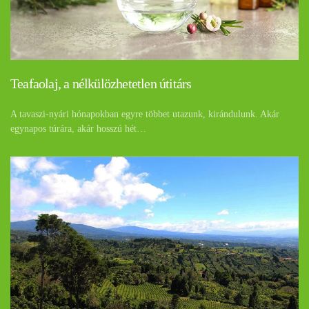
Teafaolaj, a nélkülözhetetlen útitárs
A tavaszi-nyári hónapokban egyre többet utazunk, kirándulunk. Akár
egynapos túrára, akár hosszú hét…