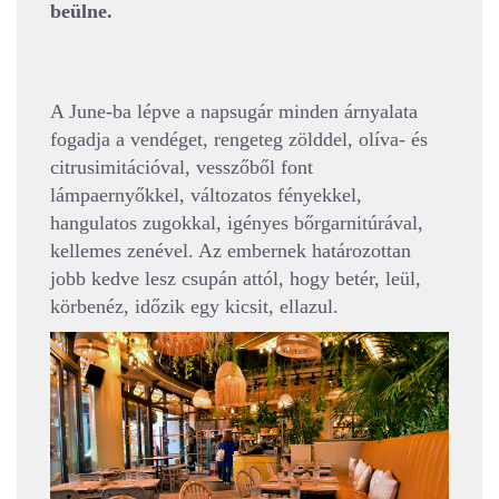
beülne.
A June-ba lépve a napsugár minden árnyalata
fogadja a vendéget, rengeteg zölddel, olíva- és
citrusimitációval, vesszőből font
lámpaernyőkkel, változatos fényekkel,
hangulatos zugokkal, igényes bőrgarnitúrával,
kellemes zenével. Az embernek határozottan
jobb kedve lesz csupán attól, hogy betér, leül,
körbenéz, időzik egy kicsit, ellazul.