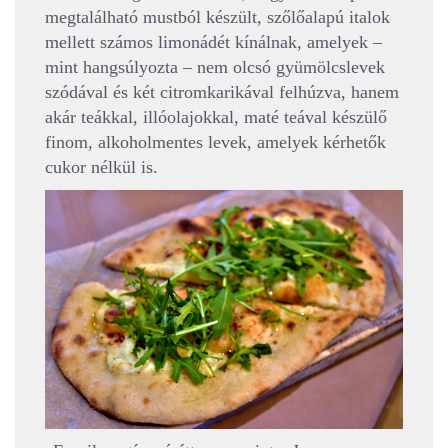
megtalálható mustból készült, szőlőalapú italok
mellett számos limonádét kínálnak, amelyek –
mint hangsúlyozta – nem olcsó gyümölcslevek
szódával és két citromkarikával felhúzva, hanem
akár teákkal, illóolajokkal, maté teával készülő
finom, alkoholmentes levek, amelyek kérhetők
cukor nélkül is.