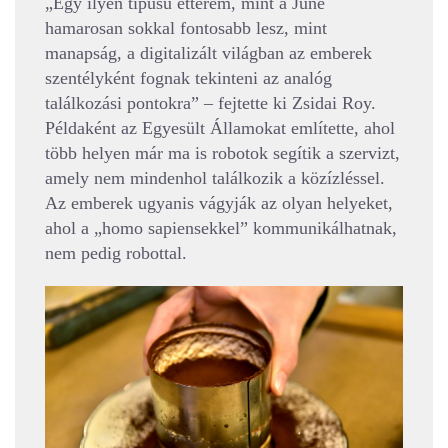
„Egy ilyen típusú étterem, mint a June
hamarosan sokkal fontosabb lesz, mint
manapság, a digitalizált világban az emberek
szentélyként fognak tekinteni az analóg
találkozási pontokra” – fejtette ki Zsidai Roy.
Példaként az Egyesült Államokat említette, ahol
több helyen már ma is robotok segítik a szervizt,
amely nem mindenhol találkozik a közízléssel.
Az emberek ugyanis vágyják az olyan helyeket,
ahol a „homo sapiensekkel” kommunikálhatnak,
nem pedig robottal.