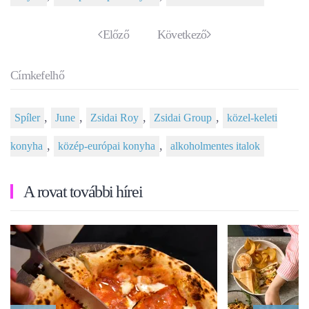
Előző
Következő
Címkefelhő
,
,
,
,
Spíler
June
Zsidai Roy
Zsidai Group
közel-keleti
,
,
konyha
közép-európai konyha
alkoholmentes italok
A rovat további hírei