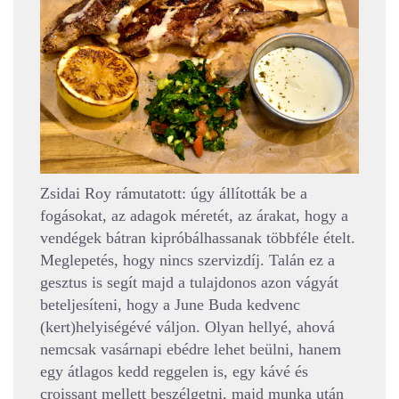
Zsidai Roy rámutatott: úgy állították be a
fogásokat, az adagok méretét, az árakat, hogy a
vendégek bátran kipróbálhassanak többféle ételt.
Meglepetés, hogy nincs szervizdíj. Talán ez a
gesztus is segít majd a tulajdonos azon vágyát
beteljesíteni, hogy a June Buda kedvenc
(kert)helyiségévé váljon. Olyan hellyé, ahová
nemcsak vasárnapi ebédre lehet beülni, hanem
egy átlagos kedd reggelen is, egy kávé és
croissant mellett beszélgetni, majd munka után