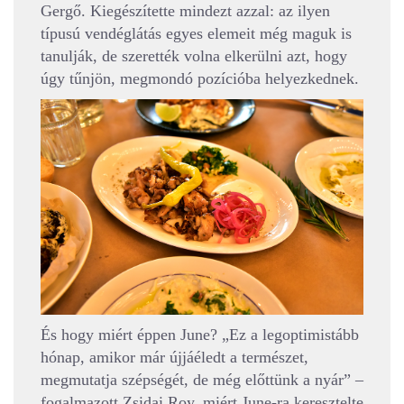
Gergő. Kiegészítette mindezt azzal: az ilyen
típusú vendéglátás egyes elemeit még maguk is
tanulják, de szerették volna elkerülni azt, hogy
úgy tűnjön, megmondó pozícióba helyezkednek.
És hogy miért éppen June? „Ez a legoptimistább
hónap, amikor már újjáéledt a természet,
megmutatja szépségét, de még előttünk a nyár” –
fogalmazott Zsidai Roy, miért June-ra keresztelte