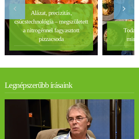
Alázat, precizitás,
csúcstechnológia – megszületett
a nitrogénnel fagyasztott
Today 
pizzacsoda
mind
Legnépszerűbb írásaink