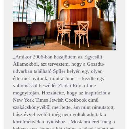
„Amikor 2006-ban hazajöttem az Egyesült
Államokból, azt terveztem, hogy a Gozsdu-
udvarban található Spíler helyén egy olyan
éttermet nyitunk, mint a June” – kezdte egy
vallomással beszédét Zsidai Roy a June
megnyitóján. Hozzátette, hogy az inspirációt a
New York Times Jewish Cookbook című
szakácskönyvéből merítette, ám mint rámutatott,
húsz évvel ezelőtt még nem voltak adottak a
körülmények a nyitáshoz. „Mostanra érett meg a
helyzet arra, hogy a két régiót, a közel-keletit és