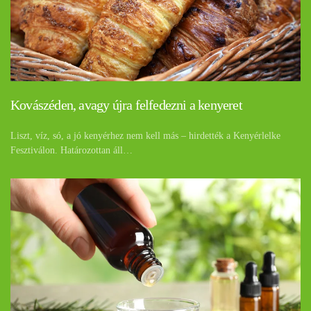
Kovászéden, avagy újra felfedezni a kenyeret
Liszt, víz, só, a jó kenyérhez nem kell más – hirdették a Kenyérlelke
Fesztiválon. Határozottan áll…