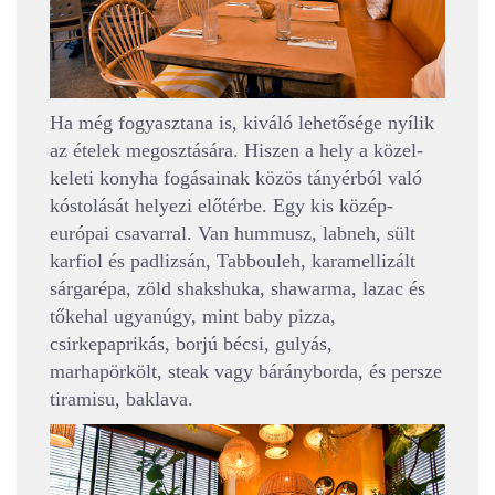
Ha még fogyasztana is, kiváló lehetősége nyílik
az ételek megosztására. Hiszen a hely a közel-
keleti konyha fogásainak közös tányérból való
kóstolását helyezi előtérbe. Egy kis közép-
európai csavarral. Van hummusz, labneh, sült
karfiol és padlizsán, Tabbouleh, karamellizált
sárgarépa, zöld shakshuka, shawarma, lazac és
tőkehal ugyanúgy, mint baby pizza,
csirkepaprikás, borjú bécsi, gulyás,
marhapörkölt, steak vagy bárányborda, és persze
tiramisu, baklava.