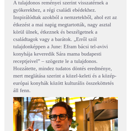
A tulajdonos reményei szerint visszatérnek a
gyökerekhez, a régi családi ebédekhez.
Inspirálódtak azokból a nemzetekből, ahol ezt az
étkezést a mai napig megtartották, nagy asztal
körül ülnek, étkeznek és beszélgetnek a
családtagok vagy a barátok. „Erről szól
tulajdonképpen a June: Efram bácsi tel-avivi
konyhája keveredik Sára mama budapesti
receptjeivel” – szögezte le a tulajdonos.
Hozzátette, mindez tudatos döntés eredménye,
mert meglátása szerint a közel-keleti és a közép-
európai konyhák között kulturális összeköttetés
áll fenn.