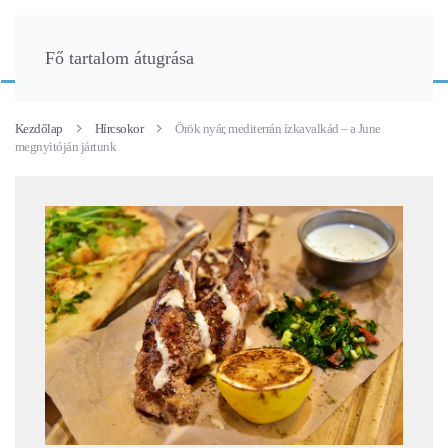
Fő tartalom átugrása
Kezdőlap
Hírcsokor
Örök nyár, mediterrán ízkavalkád – a June
megnyitóján jártunk