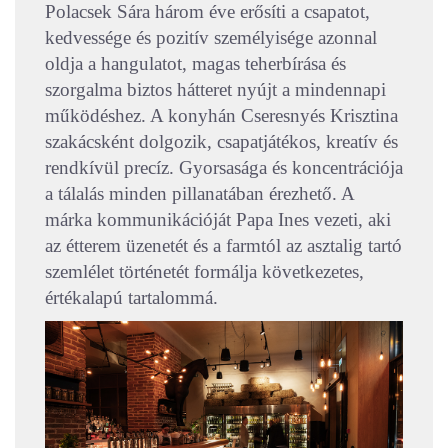
Polacsek Sára három éve erősíti a csapatot,
kedvessége és pozitív személyisége azonnal
oldja a hangulatot, magas teherbírása és
szorgalma biztos hátteret nyújt a mindennapi
működéshez. A konyhán Cseresnyés Krisztina
szakácsként dolgozik, csapatjátékos, kreatív és
rendkívül precíz. Gyorsasága és koncentrációja
a tálalás minden pillanatában érezhető. A
márka kommunikációját Papa Ines vezeti, aki
az étterem üzenetét és a farmtól az asztalig tartó
szemlélet történetét formálja következetes,
értékalapú tartalommá.