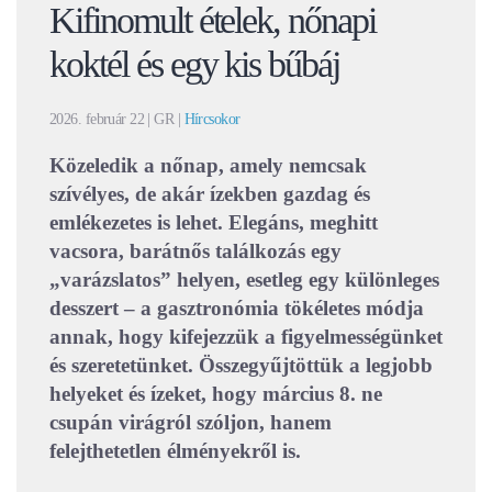
Kifinomult ételek, nőnapi
koktél és egy kis bűbáj
2026. február 22
| GR |
Hírcsokor
Közeledik a nőnap, amely nemcsak
szívélyes, de akár ízekben gazdag és
emlékezetes is lehet. Elegáns, meghitt
vacsora, barátnős találkozás egy
„varázslatos” helyen, esetleg egy különleges
desszert – a gasztronómia tökéletes módja
annak, hogy kifejezzük a figyelmességünket
és szeretetünket. Összegyűjtöttük a legjobb
helyeket és ízeket, hogy március 8. ne
csupán virágról szóljon, hanem
felejthetetlen élményekről is.