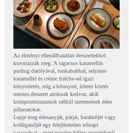
Az élményt ellenállhatatlan desszertekkel
koronázzák meg. A ragacsos karamellás
puding datolyával, tonkababbal, selymes
karamellel és crème fraîche-sel igazi
kényeztetés, míg a könnyed, ízletes körtés
mentes desszert azoknak kedvez, akik
kompromisszumok nélkül szeretnének édes
pillanatokat.
Lepje meg édesanyját, párját, barátnőjét vagy
kolléganőjét egy felejthetetlen nőnapi
vacsorával – mert minden hölgy megérdemli,