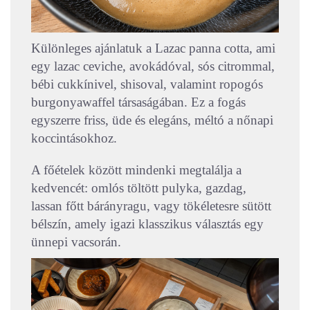
Különleges ajánlatuk a Lazac panna cotta, ami
egy lazac ceviche, avokádóval, sós citrommal,
bébi cukkínivel, shisoval, valamint ropogós
burgonyawaffel társaságában. Ez a fogás
egyszerre friss, üde és elegáns, méltó a nőnapi
koccintásokhoz.
A főételek között mindenki megtalálja a
kedvencét: omlós töltött pulyka, gazdag,
lassan főtt bárányragu, vagy tökéletesre sütött
bélszín, amely igazi klasszikus választás egy
ünnepi vacsorán.