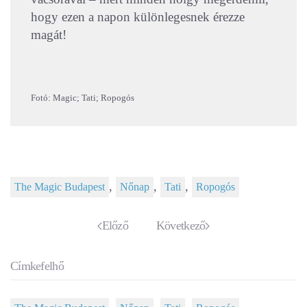
hogy ezen a napon különlegesnek érezze
magát!
Fotó: Magic; Tati; Ropogós
,
,
,
The Magic Budapest
Nőnap
Tati
Ropogós
Előző
Következő
Címkefelhő