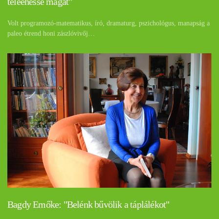
teleehesse magát”
Volt programozó-matematikus, író, dramaturg, pszichológus, manapság a
paleo étrend honi zászlóvivőj…
Bagdy Emőke: "Belénk bűvölik a táplálékot"