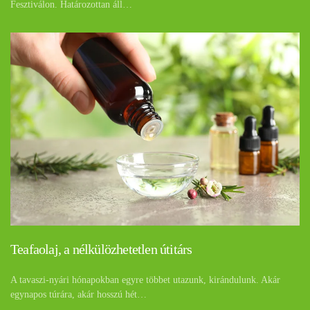
Fesztiválon. Határozottan áll…
Teafaolaj, a nélkülözhetetlen útitárs
A tavaszi-nyári hónapokban egyre többet utazunk, kirándulunk. Akár
egynapos túrára, akár hosszú hét…