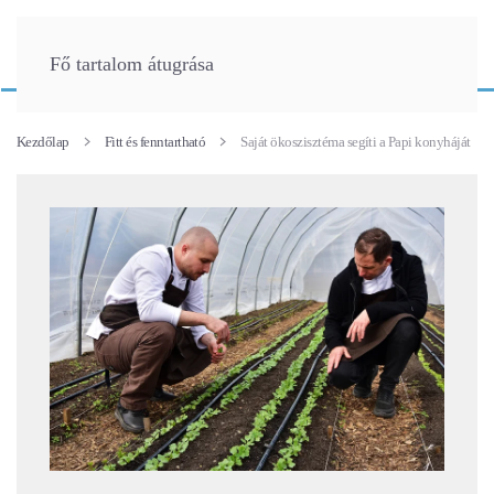
Fő tartalom átugrása
Kezdőlap
Fitt és fenntartható
Saját ökoszisztéma segíti a Papi konyháját