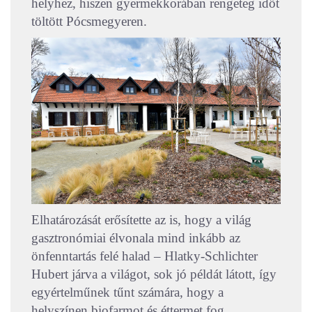
helyhez, hiszen gyermekkorában rengeteg időt
töltött Pócsmegyeren.
Elhatározását erősítette az is, hogy a világ
gasztronómiai élvonala mind inkább az
önfenntartás felé halad – Hlatky-Schlichter
Hubert járva a világot, sok jó példát látott, így
egyértelműnek tűnt számára, hogy a
helyszínen biofarmot és éttermet fog