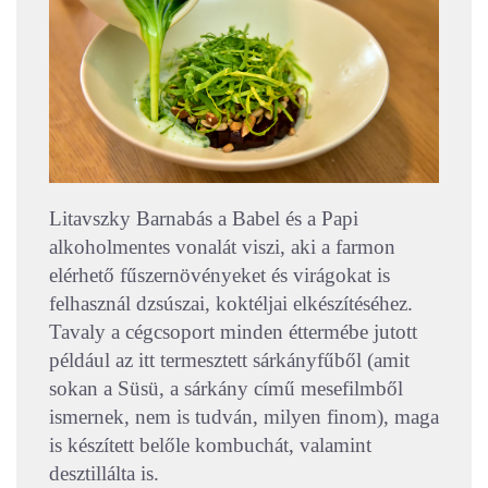
Litavszky Barnabás a Babel és a Papi
alkoholmentes vonalát viszi, aki a farmon
elérhető fűszernövényeket és virágokat is
felhasznál dzsúszai, koktéljai elkészítéséhez.
Tavaly a cégcsoport minden éttermébe jutott
például az itt termesztett sárkányfűből (amit
sokan a Süsü, a sárkány című mesefilmből
ismernek, nem is tudván, milyen finom), maga
is készített belőle kombuchát, valamint
desztillálta is.