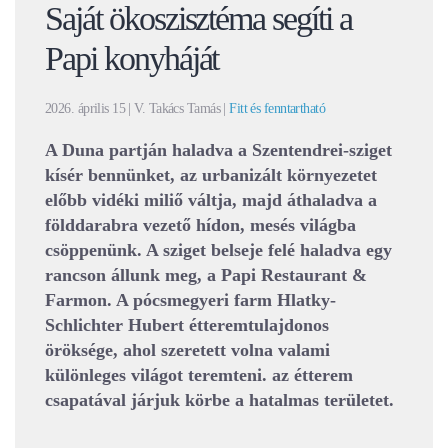
Saját ökoszisztéma segíti a
Papi konyháját
2026. április 15
| V. Takács Tamás |
Fitt és fenntartható
A Duna partján haladva a Szentendrei-sziget
kísér bennünket, az urbanizált környezetet
előbb vidéki miliő váltja, majd áthaladva a
földdarabra vezető hídon, mesés világba
csöppenünk. A sziget belseje felé haladva egy
rancson állunk meg, a Papi Restaurant &
Farmon. A pócsmegyeri farm Hlatky-
Schlichter Hubert étteremtulajdonos
öröksége, ahol szeretett volna valami
különleges világot teremteni. az étterem
csapatával járjuk körbe a hatalmas területet.