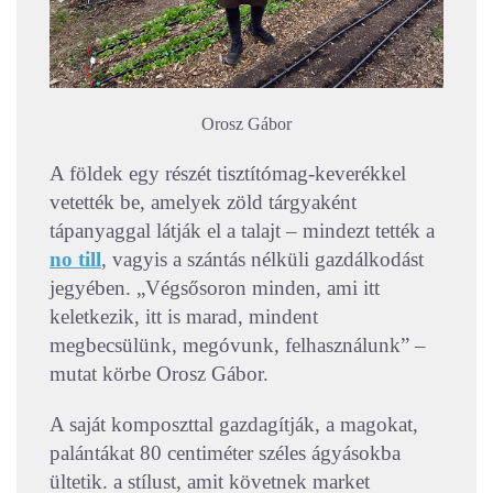
Orosz Gábor
A földek egy részét tisztítómag-keverékkel
vetették be, amelyek zöld tárgyaként
tápanyaggal látják el a talajt – mindezt tették a
no till
, vagyis a szántás nélküli gazdálkodást
jegyében. „Végsősoron minden, ami itt
keletkezik, itt is marad, mindent
megbecsülünk, megóvunk, felhasználunk” –
mutat körbe Orosz Gábor.
A saját komposzttal gazdagítják, a magokat,
palántákat 80 centiméter széles ágyásokba
ültetik. a stílust, amit követnek market