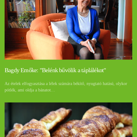
Bagdy Emőke: "Belénk bűvölik a táplálékot"
Az ételek elfogyasztása a lélek számára békítő, nyugtató hatású, olykor
pótlék, ami oldja a bánatot…