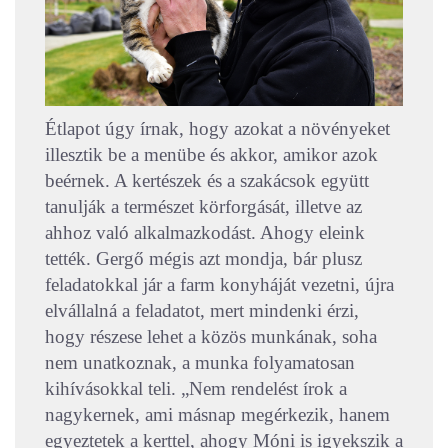
Étlapot úgy írnak, hogy azokat a növényeket
illesztik be a menübe és akkor, amikor azok
beérnek. A kertészek és a szakácsok együtt
tanulják a természet körforgását, illetve az
ahhoz való alkalmazkodást. Ahogy eleink
tették. Gergő mégis azt mondja, bár plusz
feladatokkal jár a farm konyháját vezetni, újra
elvállalná a feladatot, mert mindenki érzi,
hogy részese lehet a közös munkának, soha
nem unatkoznak, a munka folyamatosan
kihívásokkal teli. „Nem rendelést írok a
nagykernek, ami másnap megérkezik, hanem
egyeztetek a kerttel, ahogy Móni is igyekszik a