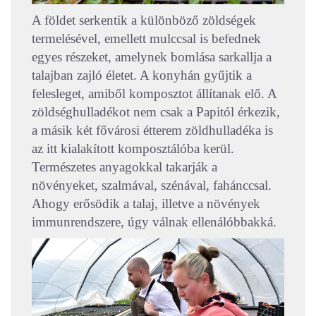
A földet serkentik a különböző zöldségek
termelésével, emellett mulccsal is befednek
egyes részeket, amelynek bomlása sarkallja a
talajban zajló életet. A konyhán gyűjtik a
felesleget, amiből komposztot állítanak elő. A
zöldséghulladékot nem csak a Papitól érkezik,
a másik két fővárosi étterem zöldhulladéka is
az itt kialakított komposztálóba kerül.
Természetes anyagokkal takarják a
növényeket, szalmával, szénával, fahánccsal.
Ahogy erősödik a talaj, illetve a növények
immunrendszere, úgy válnak ellenálóbbakká.