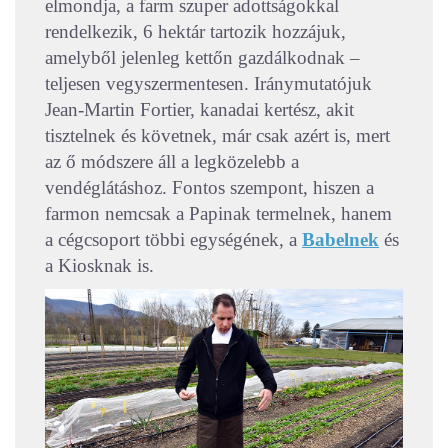
elmondja, a farm szuper adottságokkal
rendelkezik, 6 hektár tartozik hozzájuk,
amelyből jelenleg kettőn gazdálkodnak –
teljesen vegyszermentesen. Iránymutatójuk
Jean-Martin Fortier, kanadai kertész, akit
tisztelnek és követnek, már csak azért is, mert
az ő módszere áll a legközelebb a
vendéglátáshoz. Fontos szempont, hiszen a
farmon nemcsak a Papinak termelnek, hanem
a cégcsoport többi egységének, a
Babelnek
és
a Kiosknak is.