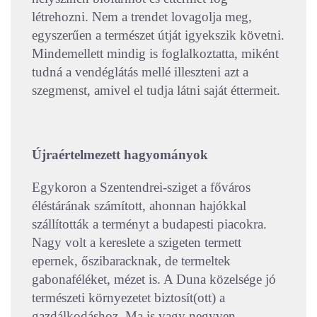
létrehozni. Nem a trendet lovagolja meg,
egyszerűen a természet útját igyekszik követni.
Mindemellett mindig is foglalkoztatta, miként
tudná a vendéglátás mellé illeszteni azt a
szegmenst, amivel el tudja látni saját éttermeit.
Újraértelmezett hagyományok
Egykoron a Szentendrei-sziget a főváros
éléstárának számított, ahonnan hajókkal
szállították a terményt a budapesti piacokra.
Nagy volt a kereslete a szigeten termett
epernek, őszibaracknak, de termeltek
gabonaféléket, mézet is. A Duna közelsége jó
természeti környezetet biztosít(ott) a
gazdálkodáshoz. Ma is vagy negyven