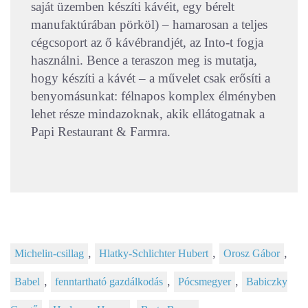
saját üzemben készíti kávéit, egy bérelt
manufaktúrában pörköl) – hamarosan a teljes
cégcsoport az ő kávébrandjét, az Into-t fogja
használni. Bence a teraszon meg is mutatja,
hogy készíti a kávét – a művelet csak erősíti a
benyomásunkat: félnapos komplex élményben
lehet része mindazoknak, akik ellátogatnak a
Papi Restaurant & Farmra.
,
,
,
Michelin-csillag
Hlatky-Schlichter Hubert
Orosz Gábor
,
,
,
Babel
fenntartható gazdálkodás
Pócsmegyer
Babiczky