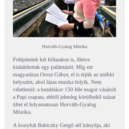
Horváth-Gyalog Mónika
Felépítettek két fóliasátrat is, illetve
kialakítottak egy palántázót. Míg ezt
magyarázza Orosz Gábor, el is érjük az utóbbi
helyszínt, ahol lázas munka folyik. Nem
véletlenül: a kezdéskor 150 féle magot vásárolt
a Papi csapata, ebből jelenleg körülbelül százat
ültet el folyamatosan Horváth-Gyalog
Mónika.
A konyhát Babiczky Gergő séf irányítja, aki