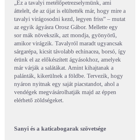
„Ez a tavalyi metélőpetrezselymünk, ami
áttelelt, de az újat is elültették már, hogy mire a
tavalyi virágosodni kezd, legyen friss” – mutat
az egyik ágyásra Orosz Gábor. Mellette egy
sor mák növekszik, azt mondja, gyönyörű,
amikor virágzik. Tavalyról maradt ugyancsak
sárgarépa, kicsit távolabb echinacea, borsó, így
érünk el az előkészített ágyásokhoz, amelyek
már várják a salátákat. Amint kihajtanak a
palánták, kikerülnek a földbe. Tervezik, hogy
nyáron nyitnak egy saját piacstandot, ahol a
vendégek megvásárolhatják majd az éppen
elérhető zöldségeket.
Sanyi és a katicabogarak szövetsége