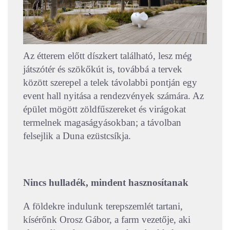
Az étterem előtt díszkert található, lesz még
játszótér és szökőkút is, továbbá a tervek
között szerepel a telek távolabbi pontján egy
event hall nyitása a rendezvények számára. Az
épület mögött zöldfűszereket és virágokat
termelnek magaságyásokban; a távolban
felsejlik a Duna ezüstcsíkja.
Nincs hulladék, mindent hasznosítanak
A földekre indulunk terepszemlét tartani,
kísérőnk Orosz Gábor, a farm vezetője, aki