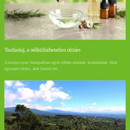
Teafaolaj, a nélkülözhetetlen útitárs
A tavaszi-nyári hónapokban egyre többet utazunk, kirándulunk. Akár
egynapos túrára, akár hosszú hét…