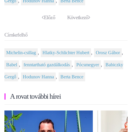
,
,
Gergő
Hodunov Hanna
Berta Bence
Előző
Következő
Címkefelhő
,
,
,
Michelin-csillag
Hlatky-Schlichter Hubert
Orosz Gábor
,
,
,
Babel
fenntartható gazdálkodás
Pócsmegyer
Babiczky
,
,
Gergő
Hodunov Hanna
Berta Bence
A rovat további hírei