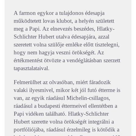
A farmon egykor a tulajdonos édesapja
működtetett lovas klubot, a helyén született
meg a Papi. Az elnevezés beszédes, Hlatky-
Schlichter Hubert utalva édesapjára, azzal
szeretett volna szülője emléke előtt tisztelegni,
hogy nem hagyja veszni örökségét. Az
értékmentést ötvözte a vendéglátásban szerzett
tapasztalataival.
Felmerülhet az olvasóban, miért fáradozik
valaki ilyesmivel, mikor két jól futó étterme is
van, az egyik ráadásul Michelin-csillagos,
ráadásul a budapesti éttermeivel ellentétben a
Papi vidéken található. Hlatky-Schlichter
Hubert szerette volna örökségét integrálni a
portfóliójába, ráadásul érzelmileg is kötődik a