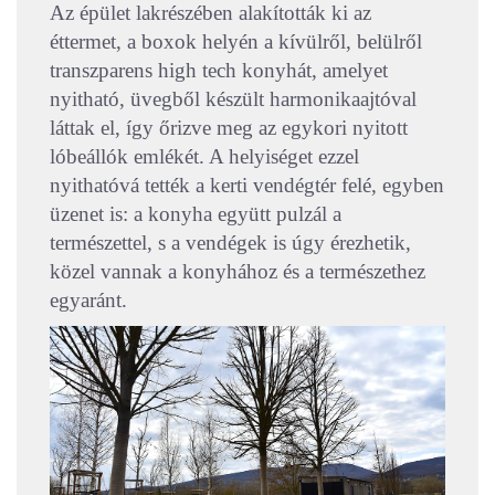
Az épület lakrészében alakították ki az
éttermet, a boxok helyén a kívülről, belülről
transzparens high tech konyhát, amelyet
nyitható, üvegből készült harmonikaajtóval
láttak el, így őrizve meg az egykori nyitott
lóbeállók emlékét. A helyiséget ezzel
nyithatóvá tették a kerti vendégtér felé, egyben
üzenet is: a konyha együtt pulzál a
természettel, s a vendégek is úgy érezhetik,
közel vannak a konyhához és a természethez
egyaránt.