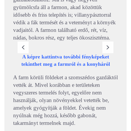
gyümölcsfa áll a farmon, akad közöttük
idősebb és friss telepítés is; villanypásztorral
védik a fák termését és a veteményt a környék
vadjaitól. A farmon található erdő, rét, víz,
nádas, bokros rész, egy teljes ökoszisztéma.
A képre kattintva további fényképeket
tekinthet meg a farmról és a konyháról
A farm körüli földeket a szomszédos gazdáktól
vették át. Mivel korábban e területeken
vegyszeres termelés folyt, egyelőre nem
használják, olyan növényekkel vetették be,
amelyek gyógyítják a földet. Évekig nem
nyúlnak még hozzá, később gabonát,
takarmányt termelnek majd.