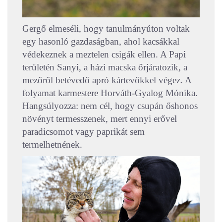
Gergő elmeséli, hogy tanulmányúton voltak
egy hasonló gazdaságban, ahol kacsákkal
védekeznek a meztelen csigák ellen. A Papi
területén Sanyi, a házi macska őrjáratozik, a
mezőről betévedő apró kártevőkkel végez.
A
folyamat karmestere Horváth-Gyalog Mónika.
Hangsúlyozza: nem cél, hogy csupán őshonos
növényt termesszenek, mert ennyi erővel
paradicsomot vagy paprikát sem
termelhetnének.