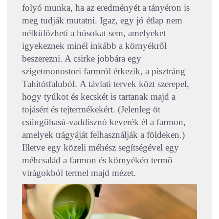
folyó munka, ha az eredményét a tányéron is
meg tudják mutatni. Igaz, egy jó étlap nem
nélkülözheti a húsokat sem, amelyeket
igyekeznek minél inkább a környékről
beszerezni. A csirke jobbára egy
szigetmonostori farmról érkezik, a pisztráng
Tahitótfaluból.
A távlati tervek közt szerepel,
hogy tyúkot és kecskét is tartanak majd a
tojásért és tejtermékekért. (Jelenleg öt
csüngőhasú-vaddisznó keverék él a farmon,
amelyek trágyáját felhasználják a földeken.)
Illetve egy közeli méhész segítségével egy
méhcsalád a farmon és környékén termő
virágokból termel majd mézet.