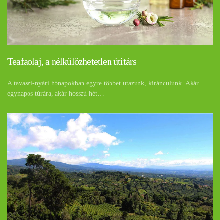
Teafaolaj, a nélkülözhetetlen útitárs
A tavaszi-nyári hónapokban egyre többet utazunk, kirándulunk. Akár
egynapos túrára, akár hosszú hét…