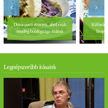
Duna-parti étterem, ahol csak
Különleg
vendég boldogsága számít
biopia
Legnépszerűbb írásaink