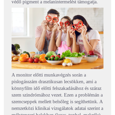
védő pigment a melanintermelést támogatja.
A monitor előtti munkavégzés során a
pislogásszám drasztikusan lecsökken, ami a
könnyfilm idő előtti felszakadásához és száraz
szem szindrómához vezet. Ezen a problémán a
szemcseppek mellett belsőleg is segíthetünk. A
nemzetközi klinikai vizsgálatok adatai szerint a
mélytengeri halakban (lazac, tonhal, makréla)