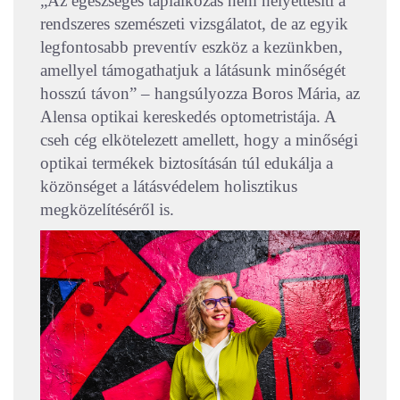
„Az egészséges táplálkozás nem helyettesíti a
rendszeres szemészeti vizsgálatot, de az egyik
legfontosabb preventív eszköz a kezünkben,
amellyel támogathatjuk a látásunk minőségét
hosszú távon” – hangsúlyozza Boros Mária, az
Alensa optikai kereskedés optometristája. A
cseh cég elkötelezett amellett, hogy a minőségi
optikai termékek biztosításán túl edukálja a
közönséget a látásvédelem holisztikus
megközelítéséről is.