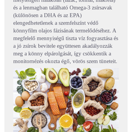
és a lenmagban található Omega-3 zsírsavak
(különösen a DHA és az EPA)
elengedhetetlenek a szemfelszínt védő
könnyfilm olajos fázisának termelődéséhez. A
megfelelő mennyiségű tiszta víz fogyasztása és
a jó zsírok bevitele együttesen akadályozzák
meg a könny elpárolgását, így csökkentik a
monitornézés okozta égő, vörös szem tüneteit.