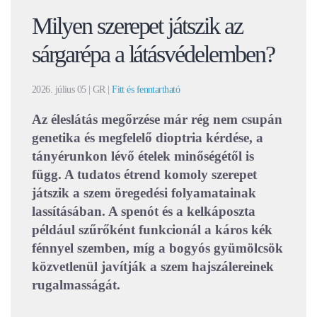
Milyen szerepet játszik az
sárgarépa a látásvédelemben?
2026. július 05
| GR |
Fitt és fenntartható
Az éleslátás megőrzése már rég nem csupán
genetika és megfelelő dioptria kérdése, a
tányérunkon lévő ételek minőségétől is
függ. A tudatos étrend komoly szerepet
játszik a szem öregedési folyamatainak
lassításában. A spenót és a kelkáposzta
például szűrőként funkcionál a káros kék
fénnyel szemben, míg a bogyós gyümölcsök
közvetlenül javítják a szem hajszálereinek
rugalmasságát.