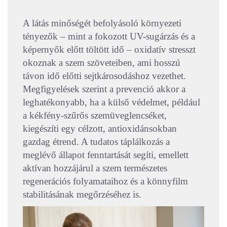
A látás minőségét befolyásoló környezeti
tényezők
–
mint a fokozott UV-sugárzás és a
képernyők előtt töltött idő
–
oxidatív stresszt
okoznak a szem szöveteiben, ami hosszú
távon idő előtti sejtkárosodáshoz vezethet.
Megfigyelések szerint a prevenció akkor a
leghatékonyabb, ha a külső védelmet, például
a kékfény-szűrős szemüveglencséket,
kiegészíti egy célzott, antioxidánsokban
gazdag étrend. A tudatos táplálkozás a
meglévő állapot fenntartását segíti, emellett
aktívan hozzájárul a szem természetes
regenerációs folyamataihoz és a könnyfilm
stabilitásának megőrzéséhez is.