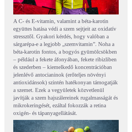
A C- és E-vitamin, valamint a béta-karotin
együttes hatása védi a szem sejtjeit az oxidatív
stressztől. Gyakori kérdés, hogy valóban a
sárgarépa-e a legjobb „szemvitamin”. Noha a
béta-karotin fontos, a bogyós gyümölcsökben
– például a fekete áfonyában, fekete ribizliben
és szederben – kiemelkedő koncentrációban
jelenlévő antocianinok (erőteljes növényi
antioxidánsok) szintén hatékonyan támogatják
a szemet. Ezek a vegyületek közvetlenül
javítják a szem hajszálereinek rugalmasságát és
mikrokeringését, ezáltal fokozzák a retina
oxigén- és tápanyagellátását.