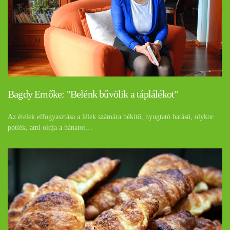
Bagdy Emőke: "Belénk bűvölik a táplálékot"
Az ételek elfogyasztása a lélek számára békítő, nyugtató hatású, olykor
pótlék, ami oldja a bánatot…