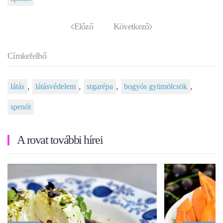
Előző
Következő
Címkefelhő
,
,
,
,
látás
látásvédelem
srgarépa
bogyós gyümölcsök
spenót
A rovat további hírei