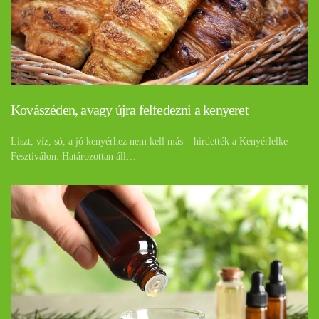
Kovászéden, avagy újra felfedezni a kenyeret
Liszt, víz, só, a jó kenyérhez nem kell más – hirdették a Kenyérlelke
Fesztiválon. Határozottan áll…