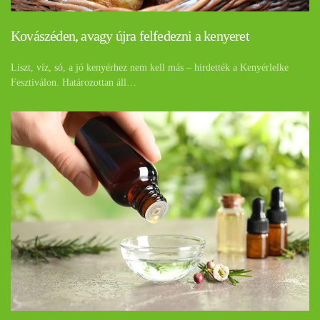
Kovászéden, avagy újra felfedezni a kenyeret
Liszt, víz, só, a jó kenyérhez nem kell más – hirdették a Kenyérlelke
Fesztiválon. Határozottan áll…