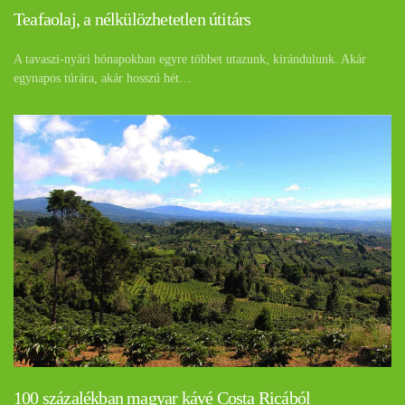
Teafaolaj, a nélkülözhetetlen útitárs
A tavaszi-nyári hónapokban egyre többet utazunk, kirándulunk. Akár
egynapos túrára, akár hosszú hét…
100 százalékban magyar kávé Costa Ricából