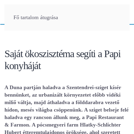
Fő tartalom átugrása
Saját ökoszisztéma segíti a Papi
konyháját
A Duna partján haladva a Szentendrei-sziget kísér
bennünket, az urbanizált környezetet előbb vidéki
miliő váltja, majd áthaladva a földdarabra vezető
hídon, mesés világba csöppenünk. A sziget belseje felé
haladva egy rancson állunk meg, a Papi Restaurant
& Farmon. A pócsmegyeri farm Hlatky-Schlichter
Hubert étteremtulajdonos öröksége, ahol szeretett