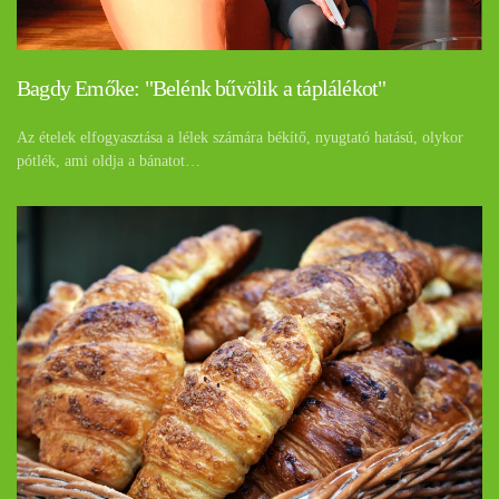
Bagdy Emőke: "Belénk bűvölik a táplálékot"
Az ételek elfogyasztása a lélek számára békítő, nyugtató hatású, olykor
pótlék, ami oldja a bánatot…