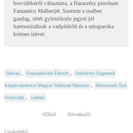
borvidékéről választana, a Haraszthy pincészet
Fantastico Malbecjét. Szerinte a malbec
gazdag, sötét gyümölcsös jegyei jól
harmonizálnak a vadpörkölt és a sztrapacska
krémes ízével.
,
,
Hatvan
Grassalkovich Étterem
Széchenyi Zsigmond
,
Kárpát-medencei Magyar Vadászati Múzeum
Múzeumok Őszi
,
Fesztiválja
vadétel
Előző
Következő
Címkefelhő