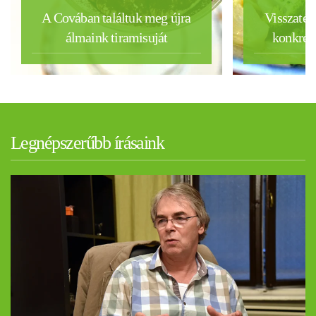
A Covában találtuk meg újra
Visszatér
álmaink tiramisuját
konkrét
Legnépszerűbb írásaink