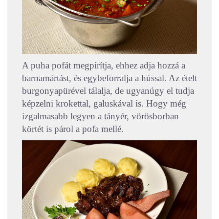
A puha pofát megpirítja, ehhez adja hozzá a
barnamártást, és egybeforralja a hússal. Az ételt
burgonyapürével tálalja, de ugyanúgy el tudja
képzelni krokettal, galuskával is. Hogy még
izgalmasabb legyen a tányér, vörösborban
körtét is párol a pofa mellé.