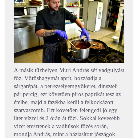
A másik tűzhelyen Muri András séf vadgulyást
főz. Vöröshagymát aprít, hozzáadja a
sárgarépát, a petrezselyemgyökeret, dinszteli
pár percig, ezt követően piros paprikát tesz az
ételbe, majd a fazékba kerül a felkockázott
szarvascomb. Ezt követően felengedi jó egy
liter vízzel és 2 órán át főzi. Sokkal kevesebb
vizet eresztenek a vadhúsok főzés során,
mondja András, mint a háziasított jószágok.