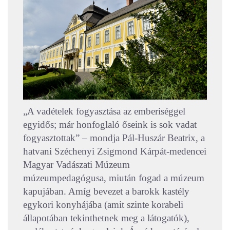
„A vadételek fogyasztása az emberiséggel
egyidős; már honfoglaló őseink is sok vadat
fogyasztottak” – mondja Pál-Huszár Beatrix, a
hatvani Széchenyi Zsigmond Kárpát-medencei
Magyar Vadászati Múzeum
múzeumpedagógusa, miután fogad a múzeum
kapujában. Amíg bevezet a barokk kastély
egykori konyhájába (amit szinte korabeli
állapotában tekinthetnek meg a látogatók),