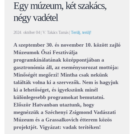
Egy múzeum, két szakács,
négy vadétel
2024. október 04
| V. Takács Tamás |
Terülj, terülj!
A szeptember 30. és november 10. között zajló
Múzeumok Őszi Fesztiválja
programkínálatának középpontjában a
gasztronómia áll, az eseménysorozat mottója:
Minőségét megőrzi! Mintha csak nekünk
találták volna ki a szervezők. Nem is hagyjuk
ki a lehetőséget, és igyekszünk minél
különlegesebb programokat bemutatni.
Először Hatvanban utaztunk, hogy
megnézzük a Széchenyi Zsigmond Vadászati
Múzeum és a Grassalkovich étterem közös
projektjét. Vigyázat: vadak terítéken!