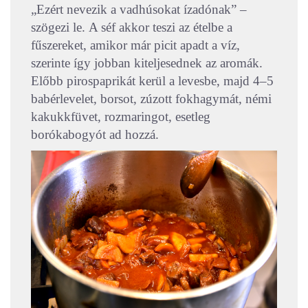
„Ezért nevezik a vadhúsokat ízadónak” –
szögezi le.
A séf akkor teszi az ételbe a
fűszereket, amikor már picit apadt a víz,
szerinte így jobban kiteljesednek az aromák.
Előbb pirospaprikát kerül a levesbe, majd 4–5
babérlevelet, borsot, zúzott fokhagymát, némi
kakukkfüvet, rozmaringot, esetleg
borókabogyót ad hozzá.