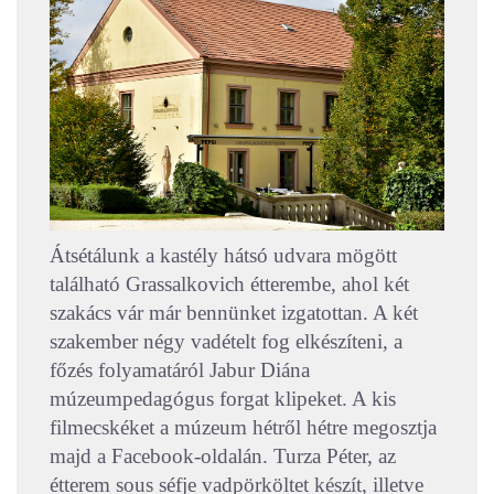
Átsétálunk a kastély hátsó udvara mögött
található Grassalkovich étterembe, ahol két
szakács vár már bennünket izgatottan. A két
szakember négy vadételt fog elkészíteni, a
főzés folyamatáról Jabur Diána
múzeumpedagógus forgat klipeket. A kis
filmecskéket a múzeum hétről hétre megosztja
majd a Facebook-oldalán.
Turza Péter, az
étterem sous séfje vadpörköltet készít, illetve