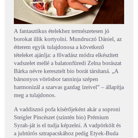
A fantasztikus ételekhez természetesen jó
borokat illik kortyolni. Mundruczó Dániel, az
étterem egyik tulajdonosa a következő
tételeket ajánlja: a fővadász módra elkészített
vadszelet mellé a balatonfüredi Zelna borászat
Bárka névre keresztelt bio borát társítaná. „A
bársonyos vörösbor tanninja szépen
harmonizál a szarvas gazdag ízeivel” – állapítja
meg a tulajdonos.
A vaddisznó pofa kísérőjeként akár a soproni
Steigler Pincészet (szintén bio) Prémium
Syrah-ját is el tudja képzelni. A vadpörkölt és
a juhtúrós sztrapacskához pedig Etyek-Buda