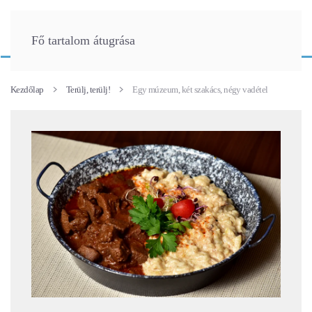
Fő tartalom átugrása
Kezdőlap
Terülj, terülj!
Egy múzeum, két szakács, négy vadétel