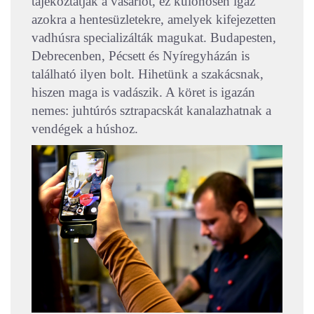
tájékoztatják a vásárlót, ez különösen igaz
azokra a hentesüzletekre, amelyek kifejezetten
vadhúsra specializálták magukat. Budapesten,
Debrecenben, Pécsett és Nyíregyházán is
található ilyen bolt. Hihetünk a szakácsnak,
hiszen maga is vadászik. A köret is igazán
nemes: juhtúrós sztrapacskát kanalazhatnak a
vendégek a húshoz.