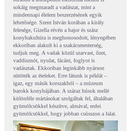
sokáig megmaradt a vadászat, mint a
mindennapi élelem beszerzésének egyik
lehetősége. Szent István korában a király
felesége, Gizella révén a bajor és szász
konyhakultúra is meghonosodott, lényegében
ekkoriban alakult ki a szakácsmesterség,
tudjuk meg. A vadak közül szarvast, őzet,
vaddisznót, nyulat, fácánt, foglyot is
vadásztak. Ekkoriban leginkább nyárson
sütötték az ételeket. Erre látunk is példát –
igaz, egy másik korszakból – a múzeum
barokk konyhájában. A száraz húsok mellé
különféle mártásokat szolgáltak fel, általában
gyümölcsökkel készítve, almával, erdei
gyümölcsökkel, hogy jobban csússzon a falat.