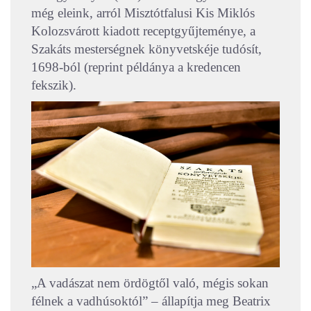
még eleink, arról Misztótfalusi Kis Miklós
Kolozsvárott kiadott receptgyűjteménye, a
Szakáts mesterségnek könyvetskéje tudósít,
1698-ból (reprint példánya a kredencen
fekszik).
„A vadászat nem ördögtől való, mégis sokan
félnek a vadhúsoktól” – állapítja meg Beatrix