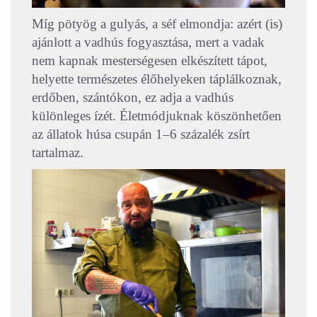
Míg pötyög a gulyás, a séf elmondja: azért (is)
ajánlott a vadhús fogyasztása, mert a vadak
nem kapnak mesterségesen elkészített tápot,
helyette természetes élőhelyeken táplálkoznak,
erdőben, szántókon, ez adja a vadhús
különleges ízét. Életmódjuknak köszönhetően
az állatok húsa csupán 1–6 százalék zsírt
tartalmaz.