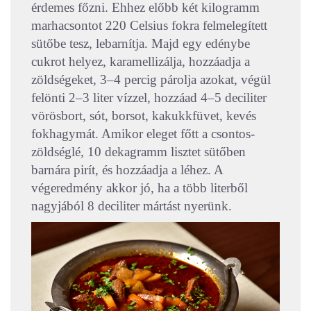
érdemes főzni. Ehhez előbb két kilogramm
marhacsontot 220 Celsius fokra felmelegített
sütőbe tesz, lebarnítja. Majd egy edénybe
cukrot helyez, karamellizálja, hozzáadja a
zöldségeket, 3–4 percig párolja azokat, végül
felönti 2–3 liter vízzel, hozzáad 4–5 deciliter
vörösbort, sót, borsot, kakukkfüvet, kevés
fokhagymát. Amikor eleget főtt a csontos-
zöldséglé, 10 dekagramm lisztet sütőben
barnára pirít, és hozzáadja a léhez. A
végeredmény akkor jó, ha a több literből
nagyjából 8 deciliter mártást nyerünk.