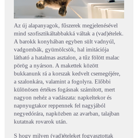
Az új alapanyagok, fűszerek megjelenésével
mind szofisztikáltabbakká váltak a (vad)ételek.
A barokk konyhában egyben sült vadnyúl,
vadgombák, gyümölcsök, hal imitációja
látható a hatalmas asztalon, a tűz fölött malac
pörög a nyárson. A makettek között
bukkanunk rá a korszak kedvelt csemegéjére,
a szalonkára, valamint a fogolyra. Előbbi
különösen értékes fogásnak számított, mert
nagyon nehéz a vadászata: napkeltekor és
napnyugtakor reppennek fel nagyjából
negyedórára, napközben az avarban, talajban
kutatnak rovarok után.
S hogy milyen (vad)ételeket fogyasztottak