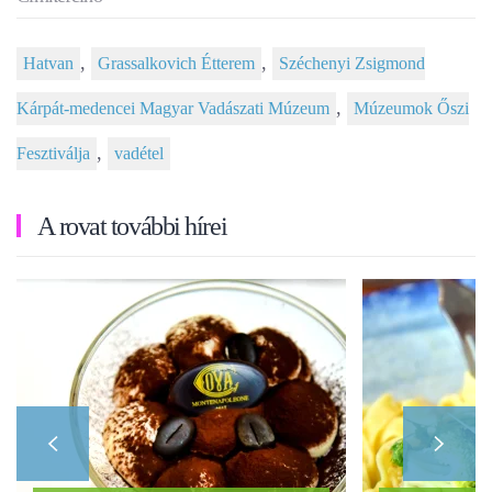
,
,
Hatvan
Grassalkovich Étterem
Széchenyi Zsigmond
,
Kárpát-medencei Magyar Vadászati Múzeum
Múzeumok Őszi
,
Fesztiválja
vadétel
A rovat további hírei