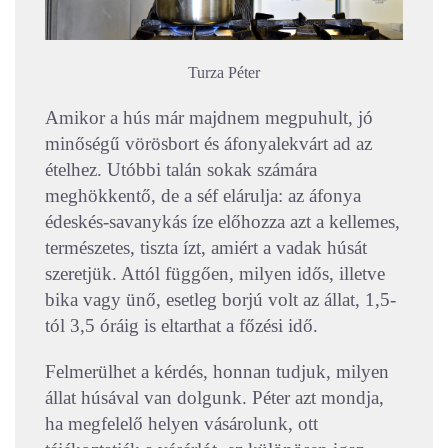
Turza Péter
Amikor a hús már majdnem megpuhult, jó
minőségű vörösbort és áfonyalekvárt ad az
ételhez. Utóbbi talán sokak számára
meghökkentő, de a séf elárulja: az áfonya
édeskés-savanykás íze előhozza azt a kellemes,
természetes, tiszta ízt, amiért a vadak húsát
szeretjük. Attól függően, milyen idős, illetve
bika vagy ünő, esetleg borjú volt az állat, 1,5-
tól 3,5 óráig is eltarthat a főzési idő.
Felmerülhet a kérdés, honnan tudjuk, milyen
állat húsával van dolgunk. Péter azt mondja,
ha megfelelő helyen vásárolunk, ott