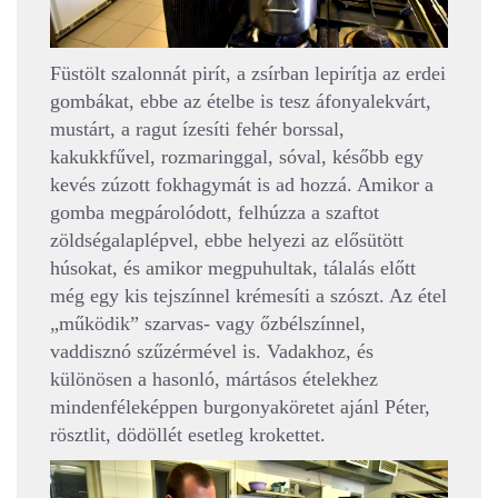
Füstölt szalonnát pirít, a zsírban lepirítja az erdei
gombákat, ebbe az ételbe is tesz áfonyalekvárt,
mustárt, a ragut ízesíti fehér borssal,
kakukkfűvel, rozmaringgal, sóval, később egy
kevés zúzott fokhagymát is ad hozzá. Amikor a
gomba megpárolódott, felhúzza a szaftot
zöldségalaplépvel, ebbe helyezi az elősütött
húsokat, és amikor megpuhultak, tálalás előtt
még egy kis tejszínnel krémesíti a szószt. Az étel
„működik” szarvas- vagy őzbélszínnel,
vaddisznó szűzérmével is. Vadakhoz, és
különösen a hasonló, mártásos ételekhez
mindenféleképpen burgonyaköretet ajánl Péter,
rösztlit, dödöllét esetleg krokettet.