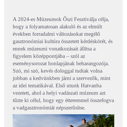
A 2024-es Múzeumok Őszi Fesztiválja célja,
hogy a folyamatosan alakuló és az elmúlt
években forradalmi változásokat megélő
gasztronómiai kultúra összetett kérdéskörét, és
ennek múzeumi vonatkozásait állítsa a
figyelem középpontjába – szól az
eseménysorozat honlapjának beharangozója.
Szó, mi szó, kevés dologgal tudtak volna
jobban a kedvünkben járni a szervezők, mint
az idei tematikával. Első utunk Hatvanba
vezetett, ahol a helyi vadászati múzeum azt
tűzte ki célul, hogy egy étteremmel összefogva
a vadgasztronómiát népszerűsítse.