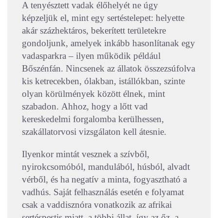
A tenyésztett vadak élőhelyét ne úgy
képzeljük el, mint egy sertéstelepet: helyette
akár százhektáros, bekerített területekre
gondoljunk, amelyek inkább hasonlítanak egy
vadasparkra – ilyen működik például
Bőszénfán. Nincsenek az állatok összezsúfolva
kis ketrecekben, ólakban, istállókban, szinte
olyan körülmények között élnek, mint
szabadon.
Ahhoz, hogy a lőtt vad
kereskedelmi forgalomba kerülhessen,
szakállatorvosi vizsgálaton kell átesnie.
Ilyenkor mintát vesznek a szívből,
nyirokcsomóból, mandulából, húsból, alvadt
vérből, és ha negatív a minta, fogyasztható a
vadhús. Saját felhasználás esetén e folyamat
csak a vaddisznóra vonatkozik az afrikai
sertéspestis miatt, a többi állat, így az őz, a