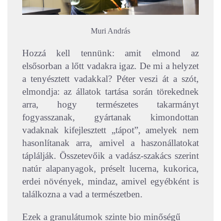
Muri András
Hozzá kell tennünk: amit elmond az
elsősorban a lőtt vadakra igaz. De mi a helyzet
a tenyésztett vadakkal? Péter veszi át a szót,
elmondja: az állatok tartása során törekednek
arra, hogy természetes takarmányt
fogyasszanak, gyártanak kimondottan
vadaknak kifejlesztett „tápot”, amelyek nem
hasonlítanak arra, amivel a haszonállatokat
táplálják. Összetevőik a vadász-szakács szerint
natúr alapanyagok, préselt lucerna, kukorica,
erdei növények, mindaz, amivel egyébként is
találkozna a vad a természetben.
Ezek a granulátumok szinte bio minőségű