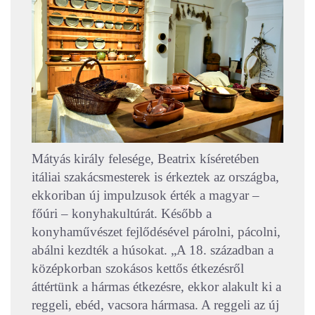
Mátyás király felesége, Beatrix kíséretében
itáliai szakácsmesterek is érkeztek az országba,
ekkoriban új impulzusok érték a magyar –
főúri – konyhakultúrát. Később a
konyhaművészet fejlődésével párolni, pácolni,
abálni kezdték a húsokat. „A 18. században a
középkorban szokásos kettős étkezésről
áttértünk a hármas étkezésre, ekkor alakult ki a
reggeli, ebéd, vacsora hármasa. A reggeli az új