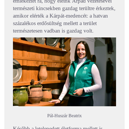
emlékeztet rá, hogy eleink Árpád vezetésével
természeti kincsekben gazdag terültre érkeztek,
amikor elérték a Kárpát-medencét: a hatvan
százalékos erdősültség mellett a terület
természetesen vadban is gazdag volt.
Pál-Huszár Beatrix
Később a letelepedett életforma mellett is