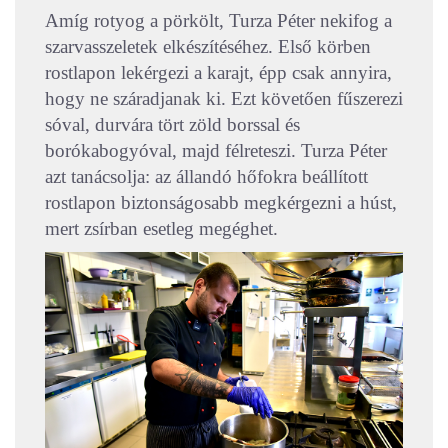
Amíg rotyog a pörkölt, Turza Péter nekifog a
szarvasszeletek elkészítéséhez. Első körben
rostlapon lekérgezi a karajt, épp csak annyira,
hogy ne száradjanak ki. Ezt követően fűszerezi
sóval, durvára tört zöld borssal és
borókabogyóval, majd félreteszi. Turza Péter
azt tanácsolja: az állandó hőfokra beállított
rostlapon biztonságosabb megkérgezni a húst,
mert zsírban esetleg megéghet.