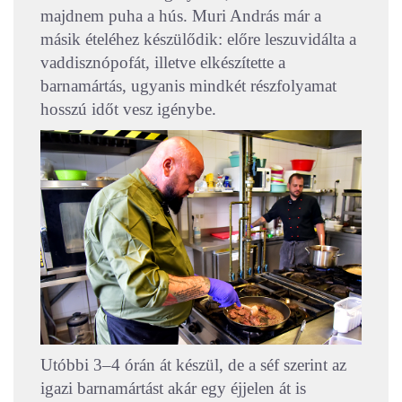
majdnem puha a hús.
Muri András már a
másik ételéhez készülődik: előre leszuvidálta a
vaddisznópofát, illetve elkészítette a
barnamártás, ugyanis mindkét részfolyamat
hosszú időt vesz igénybe.
Utóbbi 3–4 órán át készül, de a séf szerint az
igazi barnamártást akár egy éjjelen át is