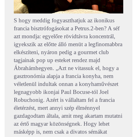
S hogy meddig fogyaszthatjuk az ikonikus
francia bisztrófogásokat a Petrus.2-ben? A séf
azt mondja: egyelőre rövidtávra koncentrál,
igyekszik az előtte álló menüt a legfinomabbra
elkészíteni, nyáron pedig a gourmet club
tagjainak pop up esteket rendez majd
Ábrahámhegyen. „Azt ne vitassuk el, hogy a
gasztronómia alapja a francia konyha, nem
véletlenül indultak onnan a konyhaművészet
legnagyobb ikonjai Paul Bocuse-tól Joel
Robuchonig. Azért is vállaltam fel a francia
életérzést, mert annyi szép élménnyel
gazdagodtam általa, amit meg akartam mutatni
az értő magyar közönségnek. Hogy lehet
másképp is, nem csak a divatos sémákat