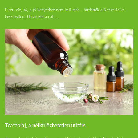
Liszt, víz, só, a jó kenyérhez nem kell más – hirdették a Kenyérlelke
Fesztiválon. Határozottan áll…
Teafaolaj, a nélkülözhetetlen útitárs