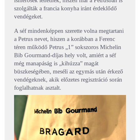
ismerősek lehetnek, hiszen már a Petrusban is
szolgálták a francia konyha iránt érdeklődő
vendégeket.
A séf mindenképpen szerette volna megtartani
a Petrus nevet, hiszen a korábban a Ferenc
téren működő Petrus „1” sokszoros Michelin
Bib Gourmand-díjas hely volt, amiért a séf
még manapáság is „kihúzza” magát
büszkeségében, meséli az egymás után érkező
vendégeknek, akik előzetes regisztráció során
foglalhatnak asztalt.