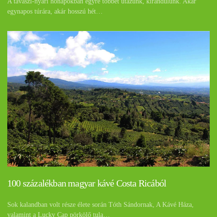
A tavaszi-nyári hónapokban egyre többet utazunk, kirándulunk. Akár
egynapos túrára, akár hosszú hét…
100 százalékban magyar kávé Costa Ricából
Sok kalandban volt része élete során Tóth Sándornak, A Kávé Háza,
valamint a Lucky Cap pörkölő tula…