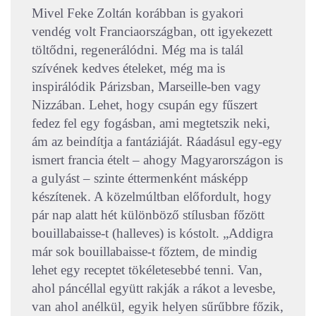
Mivel Feke Zoltán korábban is gyakori
vendég volt Franciaországban, ott igyekezett
töltődni, regenerálódni. Még ma is talál
szívének kedves ételeket, még ma is
inspirálódik Párizsban, Marseille-ben vagy
Nizzában. Lehet, hogy csupán egy fűszert
fedez fel egy fogásban, ami megtetszik neki,
ám az beindítja a fantáziáját. Ráadásul egy-egy
ismert francia ételt – ahogy Magyarországon is
a gulyást – szinte éttermenként másképp
készítenek. A közelmúltban előfordult, hogy
pár nap alatt hét különböző stílusban főzött
bouillabaisse-t (halleves) is kóstolt. „Addigra
már sok bouillabaisse-t főztem, de mindig
lehet egy receptet tökéletesebbé tenni. Van,
ahol páncéllal együtt rakják a rákot a levesbe,
van ahol anélkül, egyik helyen sűrűbbre főzik,