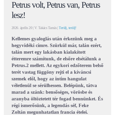
Petrus volt, Petrus van, Petrus
lesz!
2026. április 20
| V. Takács Tamás |
Terülj, terülj!
Kellemes gyaloglás után érkezünk meg a
hegyvidéki címre. Szürkül már, talán ezért,
talán mert egy lakásban kialakított
étteremre számítunk, de elsőre elsétálunk a
Petrus.2 mellett. Az egykori edzőterem belső
terét vastag függöny rejti el a kíváncsi
szemek elől, hogy az intim hangulat
véletlenül se sérülhessen. Belépünk, tátva
marad a szánk: bensőséges, vörösbe és
aranyba öltöztetett tér fogad bennünket. És
régi ismerősünk, a legendás séf, Feke
Zoltán megunhatatlan francia ételei.