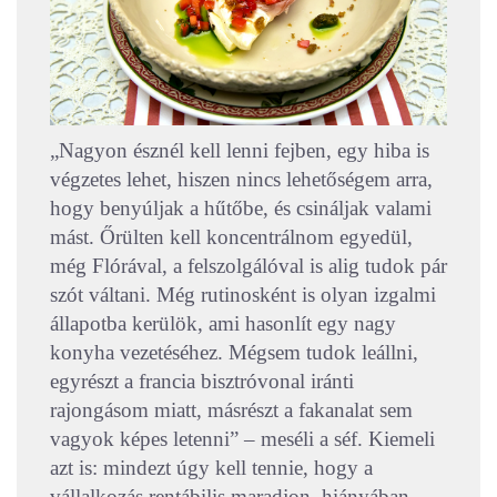
„Nagyon észnél kell lenni fejben, egy hiba is
végzetes lehet, hiszen nincs lehetőségem arra,
hogy benyúljak a hűtőbe, és csináljak valami
mást. Őrülten kell koncentrálnom egyedül,
még Flórával, a felszolgálóval is alig tudok pár
szót váltani. Még rutinosként is olyan izgalmi
állapotba kerülök, ami hasonlít egy nagy
konyha vezetéséhez. Mégsem tudok leállni,
egyrészt a francia bisztróvonal iránti
rajongásom miatt, másrészt a fakanalat sem
vagyok képes letenni” – meséli a séf. Kiemeli
azt is: mindezt úgy kell tennie, hogy a
vállalkozás rentábilis maradjon, hiányában