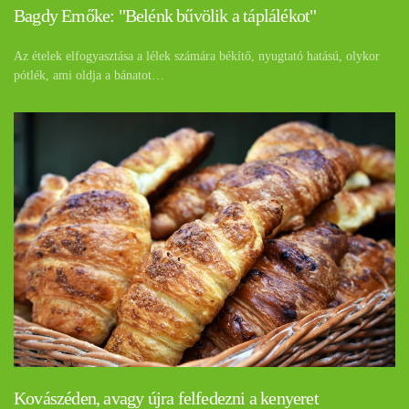
Bagdy Emőke: "Belénk bűvölik a táplálékot"
Az ételek elfogyasztása a lélek számára békítő, nyugtató hatású, olykor
pótlék, ami oldja a bánatot…
Kovászéden, avagy újra felfedezni a kenyeret