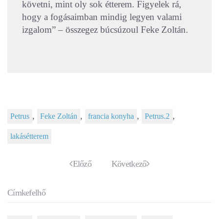
követni, mint oly sok étterem. Figyelek rá,
hogy a fogásaimban mindig legyen valami
izgalom” – összegez búcsúzoul Feke Zoltán.
,
,
,
,
Petrus
Feke Zoltán
francia konyha
Petrus.2
lakásétterem
Előző
Következő
Címkefelhő