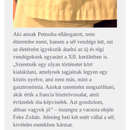
Aki annak Petrusba ellátogatott, nem
étterembe ment, hanem a séf vendége lett, ezt
az életérzést igyekszik átadni az új és régi
vendégeknek egyaránt a XII. kerületben is.
„Szeretnék egy olyan történetet kört
kialakítani, amelynek tagjainak legyen egy
közös nyelve, ami nem más, mint a
gasztronómia. Azokat szeretném megszólítani,
akik értik a francia bisztróvonalat, amit
évtizedek óta képviselek. Azt gondolom,
abban vagyok jó” – összegez a vacsora elején
Feke Zoltán. Jelenleg heti két estét vállal a séf,
kivételes esetekben hármat.