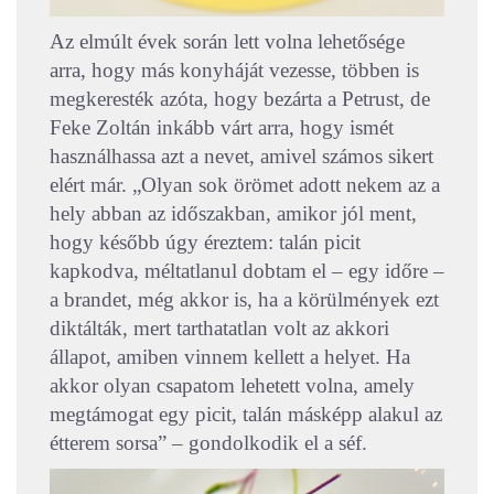
Az elmúlt évek során lett volna lehetősége
arra, hogy más konyháját vezesse, többen is
megkeresték azóta, hogy bezárta a Petrust, de
Feke Zoltán inkább várt arra, hogy ismét
használhassa azt a nevet, amivel számos sikert
elért már. „Olyan sok örömet adott nekem az a
hely abban az időszakban, amikor jól ment,
hogy később úgy éreztem: talán picit
kapkodva, méltatlanul dobtam el – egy időre –
a brandet, még akkor is, ha a körülmények ezt
diktálták, mert tarthatatlan volt az akkori
állapot, amiben vinnem kellett a helyet. Ha
akkor olyan csapatom lehetett volna, amely
megtámogat egy picit, talán másképp alakul az
étterem sorsa” – gondolkodik el a séf.