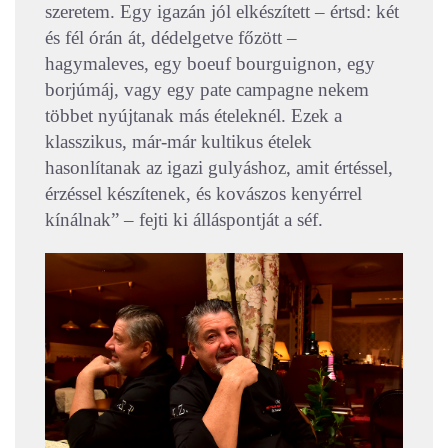
szeretem. Egy igazán jól elkészített – értsd: két
és fél órán át, dédelgetve főzött –
hagymaleves, egy boeuf bourguignon, egy
borjúmáj, vagy egy pate campagne nekem
többet nyújtanak más ételeknél. Ezek a
klasszikus, már-már kultikus ételek
hasonlítanak az igazi gulyáshoz, amit értéssel,
érzéssel készítenek, és kovászos kenyérrel
kínálnak” – fejti ki álláspontját a séf.