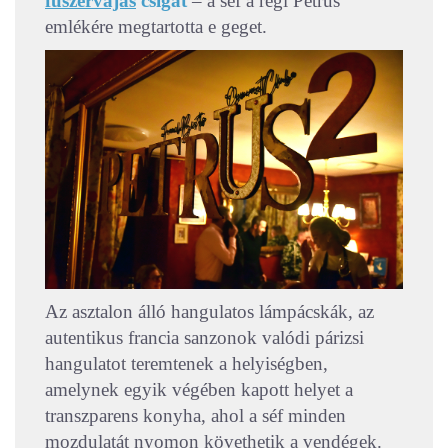
fűszervajas
csigát
– a séf a régi Petrus
emlékére megtartotta e geget.
Az asztalon álló hangulatos lámpácskák, az
autentikus francia sanzonok valódi párizsi
hangulatot teremtenek a helyiségben,
amelynek egyik végében kapott helyet a
transzparens konyha, ahol a séf minden
mozdulatát nyomon követhetik a vendégek.