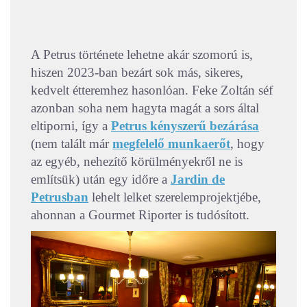
A Petrus története lehetne akár szomorú is,
hiszen 2023-ban bezárt sok más, sikeres,
kedvelt étteremhez hasonlóan. Feke Zoltán séf
azonban soha nem hagyta magát a sors által
eltiporni, így a
Petrus kényszerű bezárása
(nem talált már
megfelelő munkaerőt
, hogy
az egyéb, nehezítő körülményekről ne is
említsük) után egy időre a
Jardin de
Petrusban
lehelt lelket szerelemprojektjébe,
ahonnan a Gourmet Riporter is tudósított.