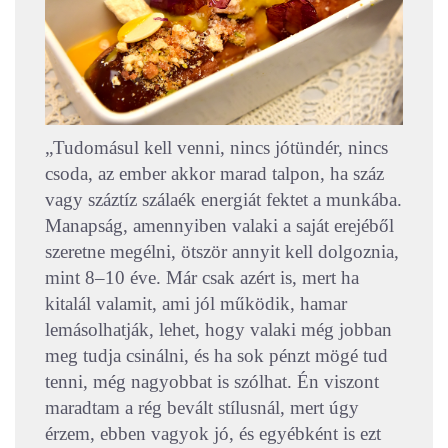
„Tudomásul kell venni, nincs jótündér, nincs
csoda, az ember akkor marad talpon, ha száz
vagy száztíz szálaék energiát fektet a munkába.
Manapság, amennyiben valaki a saját erejéből
szeretne megélni, ötször annyit kell dolgoznia,
mint 8–10 éve. Már csak azért is, mert ha
kitalál valamit, ami jól működik, hamar
lemásolhatják, lehet, hogy valaki még jobban
meg tudja csinálni, és ha sok pénzt mögé tud
tenni, még nagyobbat is szólhat. Én viszont
maradtam a rég bevált stílusnál, mert úgy
érzem, ebben vagyok jó, és egyébként is ezt