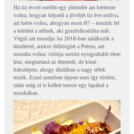
Ha tíz évvel ezelőtt egy jótündér azt kérdezte
volna, hogyan képzeli a jövőjét tíz éve múlva,
azt kérte volna, ahogyan most él? – tesszük fel
a kérdést a séfnek, aki gondolkodóba esik.
Végül azt mondja: ha 2018-ban találkozik a
tündérrel, amkor dübörgött a Petrus, azt
mondta volna: víziója szerint nyugodtabb élete
lesz, megtartaná az éttermét, de kissé
hátralépne, ahogy általában a nagy séfek
teszik. Ezzel szemben éppen nem így történt,
talán még rá is kellett tennie egy lapáttal a
munkában.