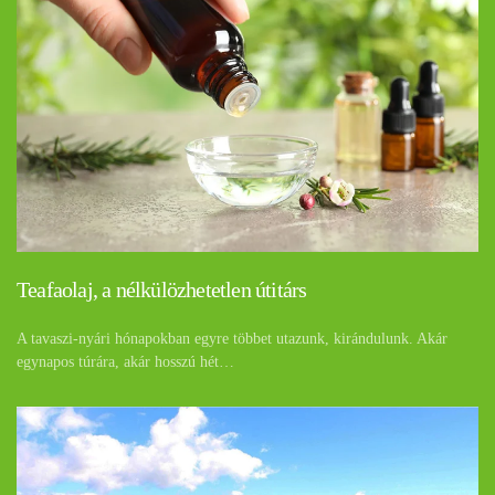
Teafaolaj, a nélkülözhetetlen útitárs
A tavaszi-nyári hónapokban egyre többet utazunk, kirándulunk. Akár
egynapos túrára, akár hosszú hét…