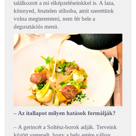
találkozott a mi elképzeléseinkkel is. A laza,
könnyed, fesztelen stílusba, amit szerettünk
volna megteremteni, nem fér bele a
degusztációs menü.
– Az itallapot milyen hatások formálják?
– A gerincét a Soltész-borok adják. Terveink
között szerepelt, hogy a hely estére váljon