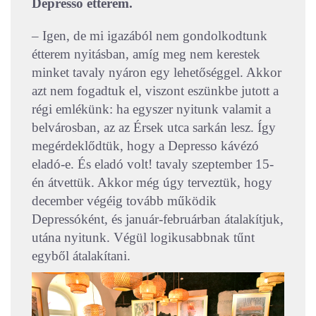
Depresso étterem.
– Igen, de mi igazából nem gondolkodtunk
étterem nyitásban, amíg meg nem kerestek
minket tavaly nyáron egy lehetőséggel. Akkor
azt nem fogadtuk el, viszont eszünkbe jutott a
régi emlékünk: ha egyszer nyitunk valamit a
belvárosban, az az Érsek utca sarkán lesz. Így
megérdeklődtük, hogy a Depresso kávézó
eladó-e. És eladó volt! tavaly szeptember 15-
én átvettük. Akkor még úgy terveztük, hogy
december végéig tovább működik
Depressóként, és január-februárban átalakítjuk,
utána nyitunk. Végül logikusabbnak tűnt
egyből átalakítani.