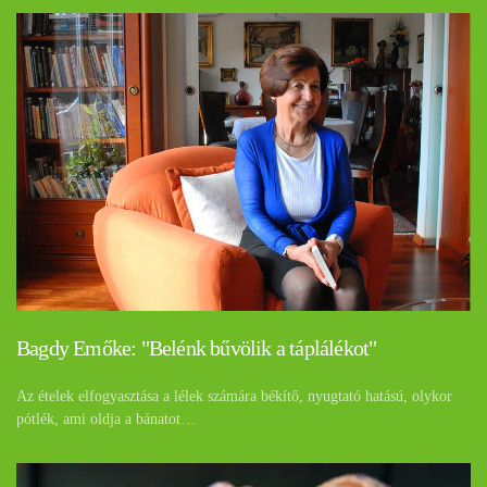
Bagdy Emőke: "Belénk bűvölik a táplálékot"
Az ételek elfogyasztása a lélek számára békítő, nyugtató hatású, olykor
pótlék, ami oldja a bánatot…