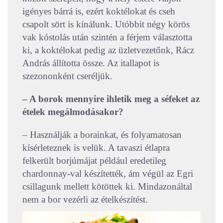
igényes bárrá is, ezért koktélokat és cseh
csapolt sört is kínálunk. Utóbbit négy körös
vak kóstolás után szintén a férjem választotta
ki, a koktélokat pedig az üzletvezetőnk, Rácz
András állította össze. Az itallapot is
szezononként cseréljük.
– A borok mennyire ihletik meg a séfeket az
ételek megálmodásakor?
– Használják a borainkat, és folyamatosan
kísérleteznek is velük. A tavaszi étlapra
felkerült borjúmájat például eredetileg
chardonnay-val készítették, ám végül az
Egri
csillagunk mellett kötöttek ki. Mindazonáltal
nem a bor vezérli az ételkészítést.