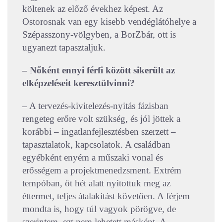
költenek az előző évekhez képest. Az
Ostorosnak van egy kisebb vendéglátóhelye a
Szépasszony-völgyben, a BorZbár, ott is
ugyanezt tapasztaljuk.
– Nőként ennyi férfi között sikerült az
elképzeléseit keresztülvinni?
– A tervezés-kivitelezés-nyitás fázisban
rengeteg erőre volt szükség, és jól jöttek a
korábbi – ingatlanfejlesztésben szerzett –
tapasztalatok, kapcsolatok. A családban
egyébként enyém a műszaki vonal és
erősségem a projektmenedzsment. Extrém
tempóban, öt hét alatt nyitottuk meg az
éttermet, teljes átalakítást követően. A férjem
mondta is, hogy túl vagyok pörögve, de
szerintem, ezt nem lehetett másként. A