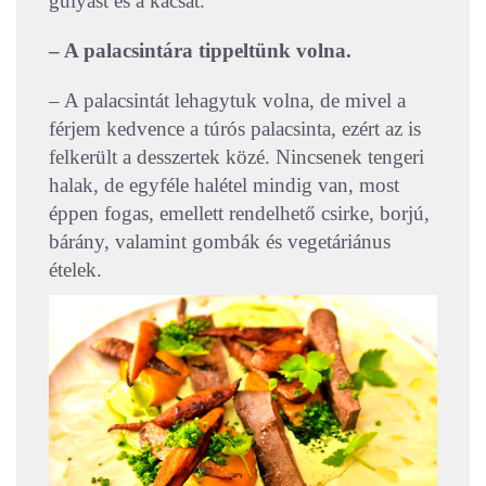
gulyást és a kacsát.
– A palacsintára tippeltünk volna.
– A palacsintát lehagytuk volna, de mivel a
férjem kedvence a túrós palacsinta, ezért az is
felkerült a desszertek közé. Nincsenek tengeri
halak, de egyféle halétel mindig van, most
éppen fogas, emellett rendelhető csirke, borjú,
bárány, valamint gombák és vegetáriánus
ételek.