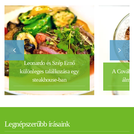
Leonardo és Szép Ernő
különleges találkozása egy
A Covában
steakhouse-ban
álmai
Legnépszerűbb írásaink