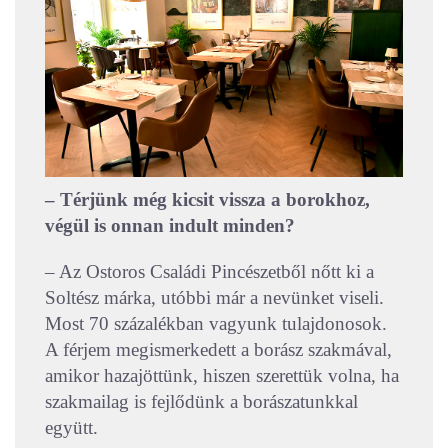
– Térjünk még kicsit vissza a borokhoz,
végül is onnan indult minden?
– Az Ostoros Családi Pincészetből nőtt ki a
Soltész márka, utóbbi már a nevünket viseli.
Most 70 százalékban vagyunk tulajdonosok.
A férjem megismerkedett a borász szakmával,
amikor hazajöttünk, hiszen szerettük volna, ha
szakmailag is fejlődünk a borászatunkkal
együtt.