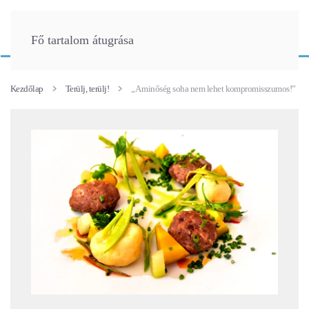
Fő tartalom átugrása
Kezdőlap
Terülj, terülj!
„A minőség soha nem lehet kompromisszumos!”