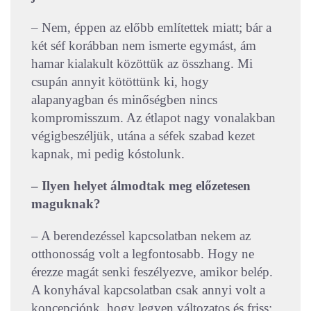
– Nem, éppen az előbb említettek miatt; bár a
két séf korábban nem ismerte egymást, ám
hamar kialakult közöttük az összhang. Mi
csupán annyit kötöttünk ki, hogy
alapanyagban és minőségben nincs
kompromisszum. Az étlapot nagy vonalakban
végigbeszéljük, utána a séfek szabad kezet
kapnak, mi pedig kóstolunk.
– Ilyen helyet álmodtak meg előzetesen
maguknak?
– A berendezéssel kapcsolatban nekem az
otthonosság volt a legfontosabb. Hogy ne
érezze magát senki feszélyezve, amikor belép.
A konyhával kapcsolatban csak annyi volt a
koncepciónk, hogy legyen változatos és friss: