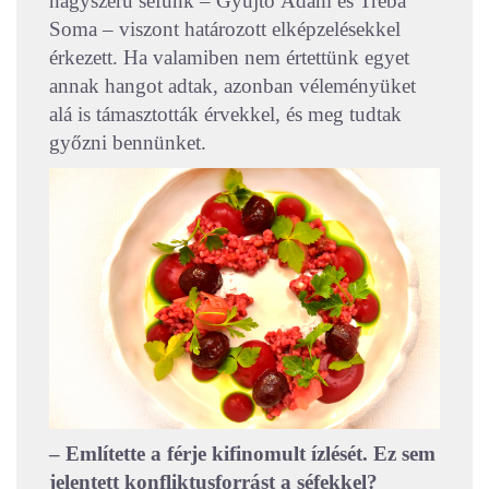
nagyszerű séfünk – Gyűjtő Ádám és Tréba
Soma – viszont határozott elképzelésekkel
érkezett. Ha valamiben nem értettünk egyet
annak hangot adtak, azonban véleményüket
alá is támasztották érvekkel, és meg tudtak
győzni bennünket.
– Említette a férje kifinomult ízlését. Ez sem
jelentett konfliktusforrást a séfekkel?