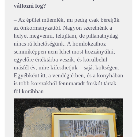
változni fog?
– Az épület műemlék, mi pedig csak béreljük
az önkormányzattól. Nagyon szeretnénk a
helyet megvenni, felújítani, de pillanatnyilag
nincs rá lehetőségünk. A homlokzathoz
semmiképpen nem lehet most hozzányúlni;
egyelőre értéktárba veszik, és körülbelül
másfél év, mire kifesthetjük – saját költségen.
Egyébként itt, a vendégtérben, és a konyhában
is több korszakból fennmaradt freskót tártak
föl korábban.