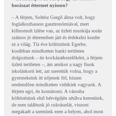
borászat éttermet nyisson?
– A férjem, Soltész Gergő álma volt, hogy
foglalkozhasson gasztronómiával, mert
kifinomult ízlése van, az üzleti munkája során
számos jó étteremben járt és érdekelni kezdte
ez a világ. Tíz éve költöztünk Egerbe,
korábban mindketten banki területen
dolgoztunk – én kockázatkezelőként, a férjem
üzleti területen –, ám amikor a nagy fiunk
iskoláskorú lett, azt szerettük volna, hogy a
gyermekeink itt nőjenek föl, hiszen
eredendően mindketten vidékiek vagyunk. A
férjem egri, én komáromi. A városba
költözésünk első hétvégéjén sétálva kerestünk,
de nem találtunk jó cukrászdát, viszont
megakadt a szemünk ezen a helyen, ahol most