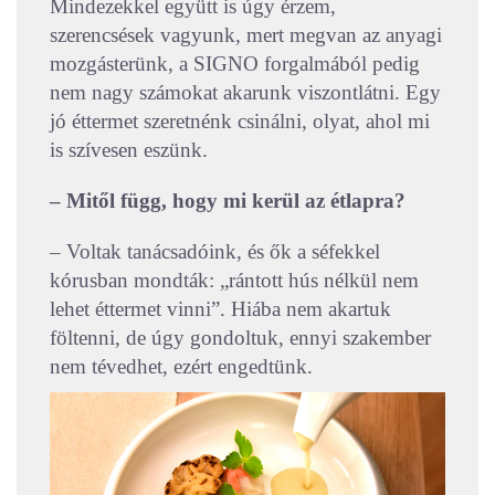
Mindezekkel együtt is úgy érzem,
szerencsések vagyunk, mert megvan az anyagi
mozgásterünk, a SIGNO forgalmából pedig
nem nagy számokat akarunk viszontlátni. Egy
jó éttermet szeretnénk csinálni, olyat, ahol mi
is szívesen eszünk.
– Mitől függ, hogy mi kerül az étlapra?
– Voltak tanácsadóink, és ők a séfekkel
kórusban mondták: „rántott hús nélkül nem
lehet éttermet vinni”. Hiába nem akartuk
föltenni, de úgy gondoltuk, ennyi szakember
nem tévedhet, ezért engedtünk.