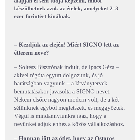
alapján el sem tudja képzelni, miből
készülhetnek azok az ételek, amelyeket 2–3
ezer forintért kínálnak.
– Kezdjük az elején! Miért SIGNO lett az
étterem neve?
– Soltész Bisztrónak indult, de Ipacs Géza –
akivel régóta együtt dolgozunk, és jó
barátságban vagyunk – a látványtervek
bemutatásakor javasolta a SIGNO nevet.
Nekem elsőre nagyon modern volt, de a két
séfünknek egyből megtetszett, és meggyőztek.
Végül is mindannyiunkra igaz, hogy a
nevünket adjuk ehhez a közös vállalkozáshoz.
– Honnan jött az ötlet, hogy az Ostoros