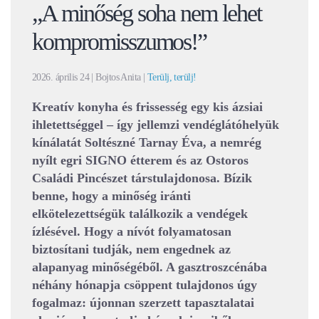
„A minőség soha nem lehet
kompromisszumos!”
2026. április 24
| Bojtos Anita |
Terülj, terülj!
Kreatív konyha és frissesség egy kis ázsiai
ihletettséggel – így jellemzi vendéglátóhelyük
kínálatát Soltészné Tarnay Éva, a nemrég
nyílt egri SIGNO étterem és az Ostoros
Családi Pincészet társtulajdonosa. Bízik
benne, hogy a minőség iránti
elkötelezettségük találkozik a vendégek
ízlésével. Hogy a nívót folyamatosan
biztosítani tudják, nem engednek az
alapanyag minőségéből. A gasztroszcénába
néhány hónapja csöppent tulajdonos úgy
fogalmaz: újonnan szerzett tapasztalatai