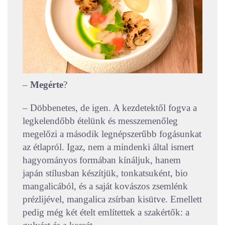
–
Megérte
?
– Döbbenetes, de igen. A kezdetektől fogva a
legkelendőbb ételünk és messzemenőleg
megelőzi a második legnépszerűbb fogásunkat
az étlapról. Igaz, nem a mindenki által ismert
hagyományos formában kínáljuk, hanem
japán stílusban készítjük, tonkatsuként, bio
mangalicából, és a saját kovászos zsemlénk
prézlijével, mangalica zsírban kisütve. Emellett
pedig még két ételt említettek a szakértők: a