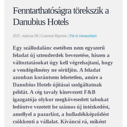
Fenntarthatóságra törekszik a
Danubius Hotels
2025. március 08
| Gourmet Riporter |
Fitt és fenntartható
Egy szállodalánc esetében nem egyszerű
feladat új sztenderdek bevezetése, hiszen a
változtatásokat úgy kell végrehajtani, hogy
a vendégélmény ne sérüljön. A feladat
azonban korántsem lehetetlen, amire a
Danubius Hotels újításai szolgáltatnak
példát. A cég tavaly kinevezett F&B
igazgatója olykor megkövesedett tabukat
ledöntve vezetett be számos új intézkedést,
amellyel a pazarlást, a hulladékképződést
csökkenti a vállalat. Kíváncsi rá, miként