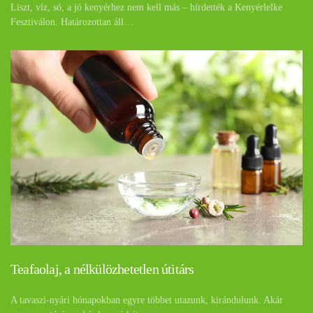
Liszt, víz, só, a jó kenyérhez nem kell más – hirdették a Kenyérlelke
Fesztiválon. Határozottan áll…
Teafaolaj, a nélkülözhetetlen útitárs
A tavaszi-nyári hónapokban egyre többet utazunk, kirándulunk. Akár