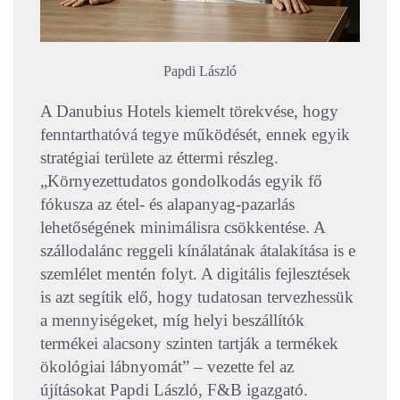
Papdi László
A Danubius Hotels kiemelt törekvése, hogy
fenntarthatóvá tegye működését, ennek egyik
stratégiai területe az éttermi részleg.
„Környezettudatos gondolkodás egyik fő
fókusza az étel- és alapanyag-pazarlás
lehetőségének minimálisra csökkentése. A
szállodalánc reggeli kínálatának átalakítása is e
szemlélet mentén folyt. A digitális fejlesztések
is azt segítik elő, hogy tudatosan tervezhessük
a mennyiségeket, míg helyi beszállítók
termékei alacsony szinten tartják a termékek
ökológiai lábnyomát” – vezette fel az
újításokat Papdi László, F&B igazgató.