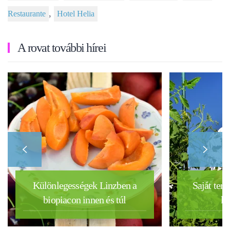
,
Restaurante
Hotel Helia
A rovat további hírei
Különlegességek Linzben a
Saját term
biopiacon innen és túl
lu