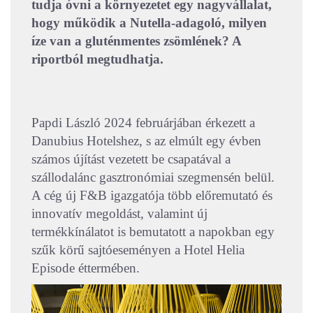
tudja óvni a környezetet egy nagyvállalat,
hogy működik a Nutella-adagoló, milyen
íze van a gluténmentes zsömlének? A
riportból megtudhatja.
Papdi László 2024 februárjában érkezett a
Danubius Hotelshez, s az elmúlt egy évben
számos újítást vezetett be csapatával a
szállodalánc gasztronómiai szegmensén belül.
A cég új F&B igazgatója több előremutató és
innovatív megoldást, valamint új
termékkínálatot is bemutatott a napokban egy
szűk körű sajtóeseményen a Hotel Helia
Episode éttermében.