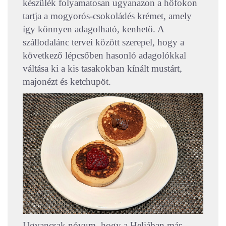
készülék folyamatosan ugyanazon a hőfokon
tartja a mogyorós-csokoládés krémet, amely
így könnyen adagolható, kenhető. A
szállodalánc tervei között szerepel, hogy a
következő lépcsőben hasonló adagolókkal
váltása ki a kis tasakokban kínált mustárt,
majonézt és ketchupöt.
Ugyancsak nóvum, hogy a Heliában már