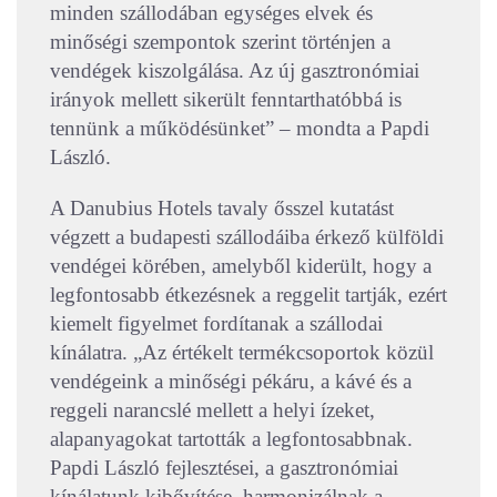
minden szállodában egységes elvek és
minőségi szempontok szerint történjen a
vendégek kiszolgálása. Az új gasztronómiai
irányok mellett sikerült fenntarthatóbbá is
tennünk a működésünket” – mondta a Papdi
László.
A Danubius Hotels tavaly ősszel kutatást
végzett a budapesti szállodáiba érkező külföldi
vendégei körében, amelyből kiderült, hogy a
legfontosabb étkezésnek a reggelit tartják, ezért
kiemelt figyelmet fordítanak a szállodai
kínálatra. „Az értékelt termékcsoportok közül
vendégeink a minőségi pékáru, a kávé és a
reggeli narancslé mellett a helyi ízeket,
alapanyagokat tartották a legfontosabbnak.
Papdi László fejlesztései, a gasztronómiai
kínálatunk kibővítése, harmonizálnak a