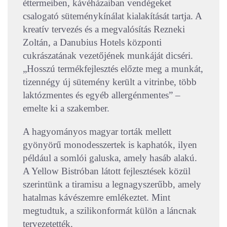
éttermeiben, kávéházaiban vendégeket
csalogató süteménykínálat kialakítását tartja. A
kreatív tervezés és a megvalósítás Rezneki
Zoltán, a Danubius Hotels központi
cukrászatának vezetőjének munkáját dicséri.
„Hosszú termékfejlesztés előzte meg a munkát,
tizennégy új sütemény került a vitrinbe, több
laktózmentes és egyéb allergénmentes” –
emelte ki a szakember.
A hagyományos magyar torták mellett
gyönyörű monodesszertek is kaphatók, ilyen
például a somlói galuska, amely hasáb alakú.
A Yellow Bistróban látott fejlesztések közül
szerintünk a tiramisu a legnagyszerűbb, amely
hatalmas kávészemre emlékeztet. Mint
megtudtuk, a szilikonformát külön a láncnak
tervezetették.