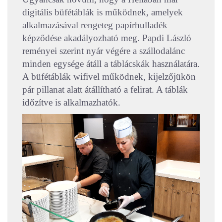
digitális büfétáblák is működnek, amelyek
alkalmazásával rengeteg papírhulladék
képződése akadályozható meg. Papdi László
reményei szerint nyár végére a szállodalánc
minden egysége átáll a táblácskák használatára.
A büfétáblák wifivel működnek, kijelzőjükön
pár pillanat alatt átállítható a felirat. A táblák
időzítve is alkalmazhatók.