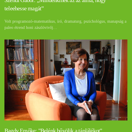
Szendi Gábor: „Mindenkinek az az álma, hogy
teleehesse magát”
Volt programozó-matematikus, író, dramaturg, pszichológus, manapság a
paleo étrend honi zászlóvivőj…
Bagdy Emőke: "Belénk bűvölik a táplálékot"