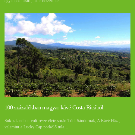
egynapos túrára, akár hosszú hét…
100 százalékban magyar kávé Costa Ricából
Sok kalandban volt része élete során Tóth Sándornak, A Kávé Háza,
valamint a Lucky Cap pörkölő tula…