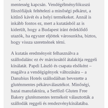
mentesség kapcsán. Vendégélményfókuszú
filozófiájuk feltételezi a minőségi pékárut, a
kitűnő kávét és a helyi termékeket. Annál is
inkább fontos ez, mert a kutatásból az is
kiderült, hogy a Budapest iránt érdeklődő
utazók, ha egyszer eljöttek városunkba, biztos,
hogy vissza szeretnének térni.
A kutatás eredményeit felhasználva a
szállodalánc ez év márciusától átalakítja reggeli
kínálatát. Papdi László és csapata elsőként –
reagálva a vendégigények változására – a
Danubius Hotels szállodáiban bevezette a
gluténmentes pékáruválasztékot. Minőségi,
hazai manufaktúra, a Serfőző Gluten Free
Bakery gluténmentes termékeit választották a
szállodák reggeli és rendezvénykínálatába.