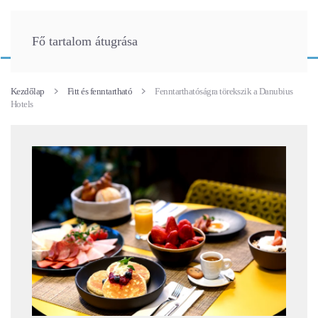
Fő tartalom átugrása
Kezdőlap
Fitt és fenntartható
Fenntarthatóságra törekszik a Danubius
Hotels