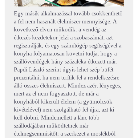
Egy másik alkalmazással tovább csökkenthető
a fel nem használt élelmiszer mennyisége. A
következő elven működik: a vendég az
étkezés kezdetekor jelzi a szobaszámát, azt
regisztrálják, és egy számítógép segítségével a
konyha folyamatosan követni tudja, hogy a
szállóvendégek hány százaléka étkezett már.
Papdi László szerint úgyis lehet szép büfét
prezentálni, ha nem terítik fel a rendelkezésre
álló összes élelmiszert. Mindez azért lényeges,
mert az el nem fogyasztott, de már a
konyhából kikerült élelem (a gyümölcsök
kivételével) nem szolgálható fel újra, azt ki
kell dobni. Mindemellett a lánc több
szállodájában működtetnek már
ételmegsemmisítőt: a szerkezet a moslékból