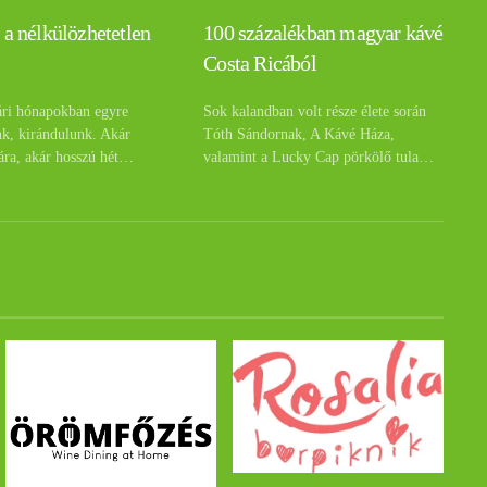
 a nélkülözhetetlen
100 százalékban magyar kávé
Costa Ricából
ári hónapokban egyre
Sok kalandban volt része élete során
nk, kirándulunk. Akár
Tóth Sándornak, A Kávé Háza,
ára, akár hosszú hét…
valamint a Lucky Cap pörkölő tula…