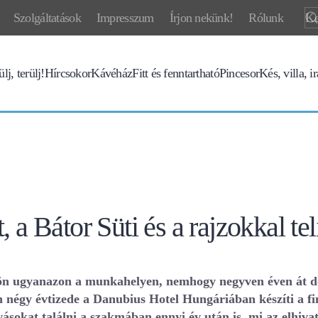
Szolgáltatások
Impresszum
Írjon nekünk!
Rólunk
lj, terülj!
Hírcsokor
Kávéház
Fitt és fenntartható
Pincesor
Kés, villa, i
 a Bátor Süti és a rajzokkal tel
ltsön ugyanazon a munkahelyen, nemhogy negyven éven át 
n négy évtizede a Danubius Hotel Hungáriában készíti a f
vásokat találni a szakmában ennyi év után is, mi az elhiv