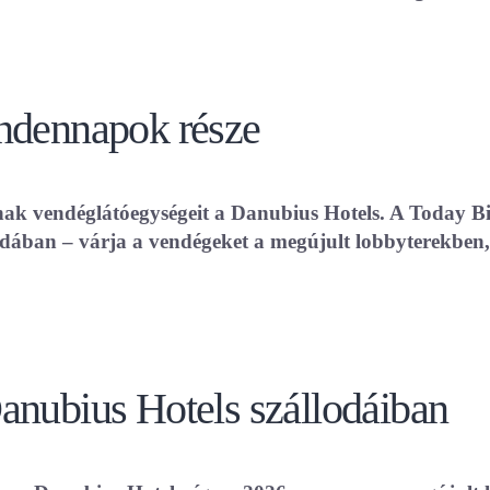
indennapok része
ának vendéglátóegységeit a Danubius Hotels. A Today B
odában – várja a vendégeket a megújult lobbyterekben,
anubius Hotels szállodáiban