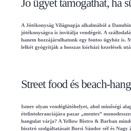
Jó ügyet támogathat, ha 
A Jótékonyság Világnapja alkalmából a Danubius
jótékonyságra is invitálja vendégeit. A szálloda
hanem hozzájárulhatunk egy fontos ügyhöz is. M
lelkét gyógyítják a hosszas kórházi kezelések utá
Street food és beach-hang
Ismer olyan vendéglátóhelyet, ahol minőségi alap
ételintoleranciájára pazar „mentes” monodesszert
hangulat várja? A Yellow Bistro & Barban mindezt
bisztró szolgáltatásait Borsi Sándor séf és Nagy