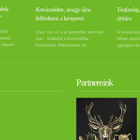
lénk
Teafaolaj,
Kovászéden, avagy újra
"
útitárs
felfedezni a kenyeret
lélek
A tavaszi-ny
Liszt, víz, só, a jó kenyérhez nem kell
hatású,
többet utazu
más – hirdették a Kenyérlelke
a bánatot…
egynapos túr
Fesztiválon. Határozottan áll…
Partnereink