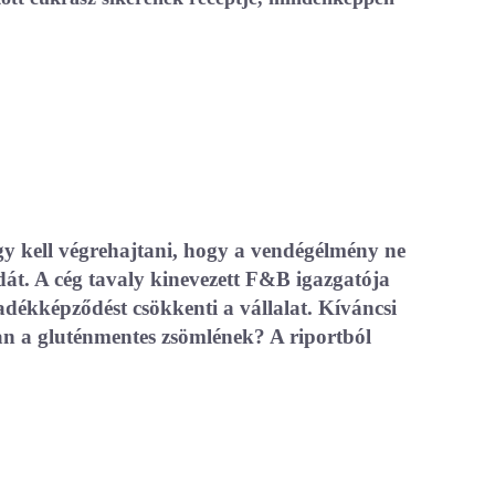
úgy kell végrehajtani, hogy a vendégélmény ne
dát. A cég tavaly kinevezett F&B igazgatója
ladékképződést csökkenti a vállalat. Kíváncsi
an a gluténmentes zsömlének? A riportból