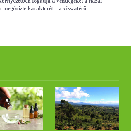
t környezetben fogadja a vendégeket a hazai
n megőrizte karakterét – a visszatérő