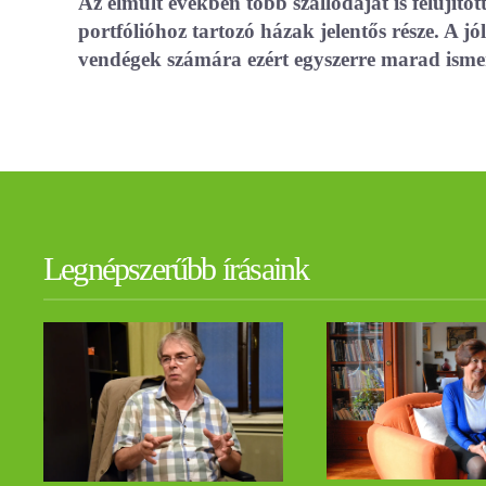
Az elmúlt években több szállodáját is felújít
portfólióhoz tartozó házak jelentős része. A j
vendégek számára ezért egyszerre marad ismer
Legnépszerűbb írásaink