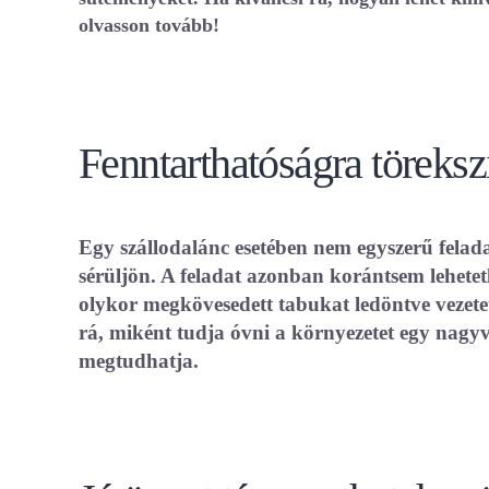
olvasson tovább!
Fenntarthatóságra töreks
Egy szállodalánc esetében nem egyszerű felada
sérüljön. A feladat azonban korántsem lehetet
olykor megkövesedett tabukat ledöntve vezetett
rá, miként tudja óvni a környezetet egy nagy
megtudhatja.