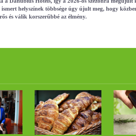
otta a Danubius Hotels, így a 2026-os szezonra megújul
ól ismert helyszínek többsége úgy újult meg, hogy közbe
ős és válik korszerűbbé az élmény.