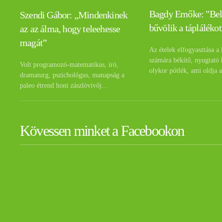
Bagdy Emőke: "Be
Szendi Gábor: „Mindenkinek
bűvölik a táplálékot
az az álma, hogy teleehesse
magát”
Az ételek elfogyasztása a 
számára békítő, nyugtató 
Volt programozó-matematikus, író,
olykor pótlék, ami oldja 
dramaturg, pszichológus, manapság a
paleo étrend honi zászlóvivőj…
Kövessen minket a Facebookon