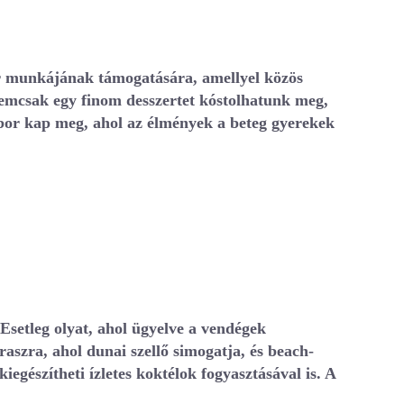
or munkájának támogatására, amellyel közös
 nemcsak egy finom desszertet kóstolhatunk meg,
bor kap meg, ahol az élmények a beteg gyerekek
Esetleg olyat, ahol ügyelve a vendégek
aszra, ahol dunai szellő simogatja, és beach-
egészítheti ízletes koktélok fogyasztásával is. A