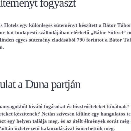
süteményt fogyaszt
 Hotels egy különleges süteményt készített a Bátor Táb
lánc hat budapesti szállodájában elérhető „Bátor Sütivel”
inden egyes sütemény eladásából 790 forintot a Bátor Tá
n.
ulat a Duna partján
anyagokból kiváló fogásokat és bisztróételeket kínálnak? 
eket készítenek? Netán szívesen kiülne egy hangulatos ter
 egy helyen találja meg, és az átélt élmények sorát még ki
 Zoltán üzletvezető kalauzolásával ismerhettük meg.