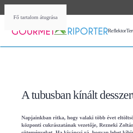
Fő tartalom átugrása
Reflektor
Terü
A tubusban kínált desszert,
Napjainkban ritka, hogy valaki több évet eltö
központi cukrászatának vezetője, Rezneki Zoltá
süteményeket. Ha kíváncsi rá, hogyan lehet kihí