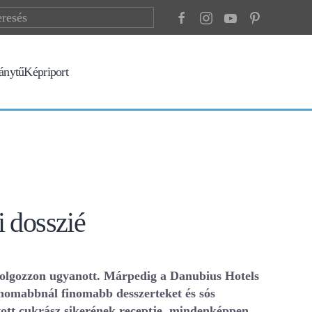
ránytű
Képriport
i dosszié
dolgozzon ugyanott. Márpedig a Danubius Hotels
inomabbnál finomabb desszerteket és sós
atott cukrász sikerének receptje, mindenképpen