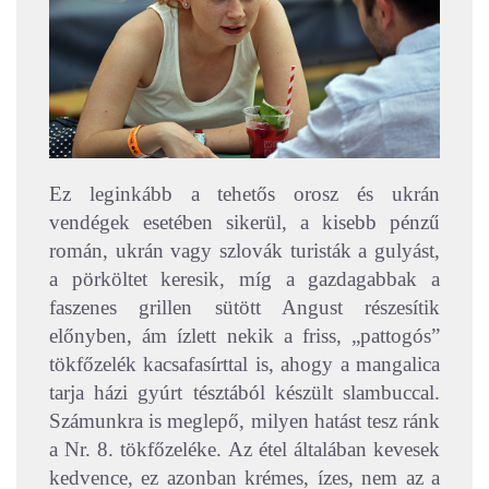
Ez leginkább a tehetős orosz és ukrán
vendégek esetében sikerül, a kisebb pénzű
román, ukrán vagy szlovák turisták a gulyást,
a pörköltet keresik, míg a gazdagabbak a
faszenes grillen sütött Angust részesítik
előnyben, ám ízlett nekik a friss, „pattogós”
tökfőzelék kacsafasírttal is, ahogy a mangalica
tarja házi gyúrt tésztából készült slambuccal.
Számunkra is meglepő, milyen hatást tesz ránk
a Nr. 8. tökfőzeléke. Az étel általában kevesek
kedvence, ez azonban krémes, ízes, nem az a