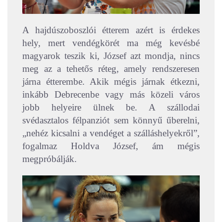
A hajdúszoboszlói étterem azért is érdekes
hely, mert vendégkörét ma még kevésbé
magyarok teszik ki, József azt mondja, nincs
meg az a tehetős réteg, amely rendszeresen
járna étterembe. Akik mégis járnak étkezni,
inkább Debrecenbe vagy más közeli város
jobb helyeire ülnek be. A szállodai
svédasztalos félpanziót sem könnyű űberelni,
„nehéz kicsalni a vendéget a szálláshelyekről”,
fogalmaz Holdva József, ám mégis
megpróbálják.