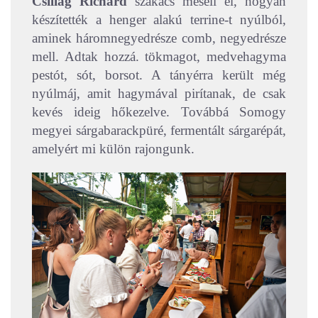
Csillag Richárd
szakács meséli el, hogyan
készítették a henger alakú terrine-t nyúlból,
aminek háromnegyedrésze comb, negyedrésze
mell. Adtak hozzá. tökmagot, medvehagyma
pestót, sót, borsot. A tányérra került még
nyúlmáj, amit hagymával pirítanak, de csak
kevés ideig hőkezelve. Továbbá Somogy
megyei sárgabarackpüré, fermentált sárgarépát,
amelyért mi külön rajongunk.