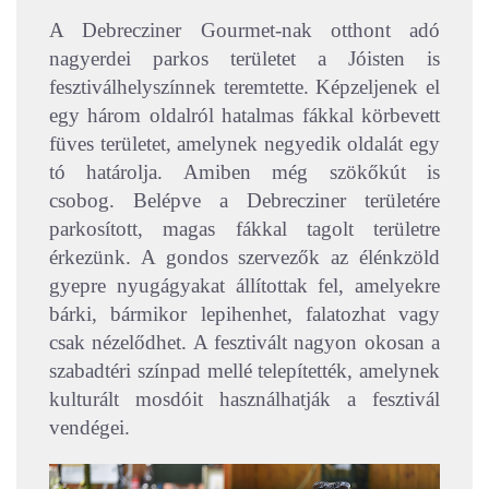
A Debrecziner Gourmet-nak otthont adó
nagyerdei parkos területet a Jóisten is
fesztiválhelyszínnek teremtette. Képzeljenek el
egy három oldalról hatalmas fákkal körbevett
füves területet, amelynek negyedik oldalát egy
tó határolja. Amiben még szökőkút is
csobog.
Belépve a Debrecziner területére
parkosított, magas fákkal tagolt területre
érkezünk. A gondos szervezők az élénkzöld
gyepre nyugágyakat állítottak fel, amelyekre
bárki, bármikor lepihenhet, falatozhat vagy
csak nézelődhet. A fesztivált nagyon okosan a
szabadtéri színpad mellé telepítették, amelynek
kulturált mosdóit használhatják a fesztivál
vendégei.