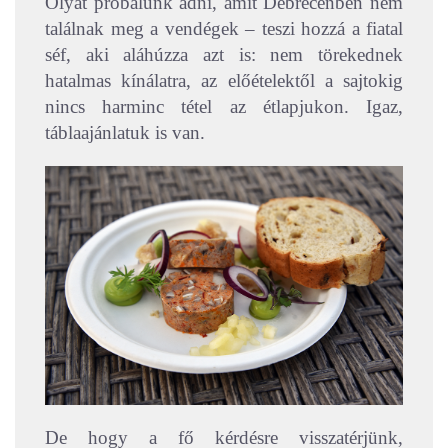
Olyat próbálunk adni, amit Debrecenben nem
találnak meg a vendégek – teszi hozzá a fiatal
séf, aki aláhúzza azt is: nem törekednek
hatalmas kínálatra, az előételektől a sajtokig
nincs harminc tétel az étlapjukon. Igaz,
táblaajánlatuk is van.
De hogy a fő kérdésre visszatérjünk,