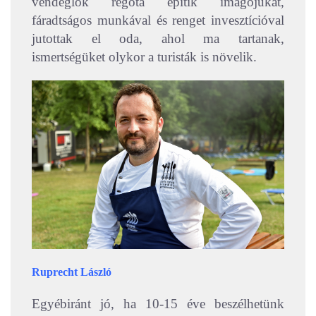
vendéglők régóta építik imágójukat,
fáradtságos munkával és renget invesztícióval
jutottak el oda, ahol ma tartanak,
ismertségüket olykor a turisták is növelik.
Ruprecht László
Egyébiránt jó, ha 10-15 éve beszélhetünk