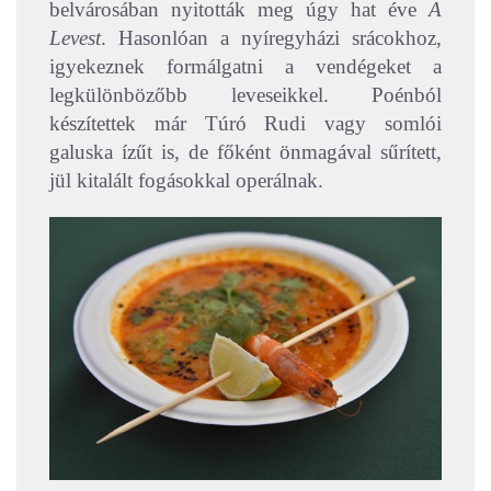
belvárosában nyitották meg úgy hat éve
A
Levest
. Hasonlóan a nyíregyházi srácokhoz,
igyekeznek formálgatni a vendégeket a
legkülönbözőbb leveseikkel. Poénból
készítettek már Túró Rudi vagy somlói
galuska ízűt is, de főként önmagával sűrített,
jül kitalált fogásokkal operálnak.