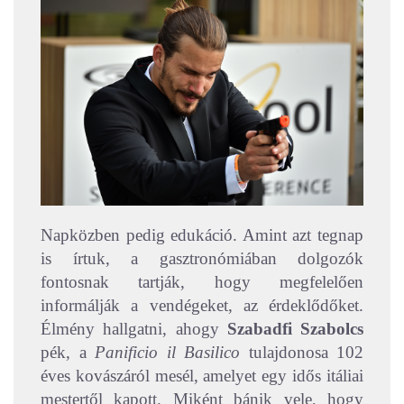
Napközben pedig edukáció. Amint azt tegnap
is írtuk, a gasztronómiában dolgozók
fontosnak tartják, hogy megfelelően
informálják a vendégeket, az érdeklődőket.
Élmény hallgatni, ahogy
Szabadfi Szabolcs
pék, a
Panificio il Basilico
tulajdonosa 102
éves kovászáról mesél, amelyet egy idős itáliai
mestertől kapott. Miként bánik vele, hogy