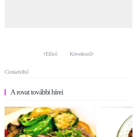
Előző
Következő
Címkefelhő
A rovat további hírei