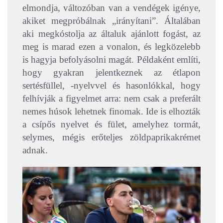
elmondja, változóban van a vendégek igénye,
akiket megpróbálnak „irányítani”. Általában
aki megkóstolja az általuk ajánlott fogást, az
meg is marad ezen a vonalon, és legközelebb
is hagyja befolyásolni magát. Példaként említi,
hogy gyakran jelentkeznek az étlapon
sertésfüllel, -nyelvvel és hasonlókkal, hogy
felhívják a figyelmet arra: nem csak a preferált
nemes húsok lehetnek finomak. Ide is elhozták
a csípős nyelvet és fület, amelyhez tormát,
selymes, mégis erőteljes zöldpaprikakrémet
adnak.