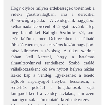
Hogy olykor milyen érdekességek történnek a
vidéki gasztrovilágban, arra a derecskei
Almavirág
a példa. – A vendégeink nagyjából
kétharmada Debrecenből látogat hozzánk – lep
meg bennünket
Balogh Szabolcs
séf, ami
azért különös, mert Debrecenben is található
több jó étterem, s a két város között nagyjából
húsz kilométer a távolság.
A titkot szerinte
abban kell keresni, hogy a hatalmas
almaültetvénnyel rendelkező Szabó család
vállalkozásaként két éve nyitott helyen házias
ízeket kap a vendég. Igyekeznek a lehető
legtöbb alapanyagot helyben beszerezni, a
sertéshús például a tulajdonosok saját
farmjáról kerül a vendég asztalára, ami azért
már igencsak előremutató kezdeményezés. –