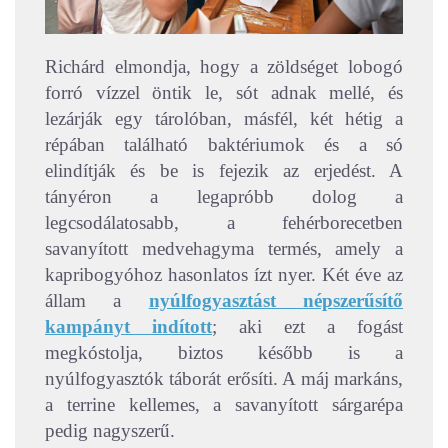
Richárd elmondja, hogy a zöldséget lobogó
forró vízzel öntik le, sót adnak mellé, és
lezárják egy tárolóban, másfél, két hétig a
répában található baktériumok és a só
elindítják és be is fejezik az erjedést. A
tányéron a legapróbb dolog a
legcsodálatosabb, a fehérborecetben
savanyított medvehagyma termés, amely a
kapribogyóhoz hasonlatos ízt nyer. Két éve az
állam a
nyúlfogyasztást népszerűsítő
kampányt indított
; aki ezt a fogást
megkóstolja, biztos később is a
nyúlfogyasztók táborát erősíti. A máj markáns,
a terrine kellemes, a savanyított sárgarépa
pedig nagyszerű.