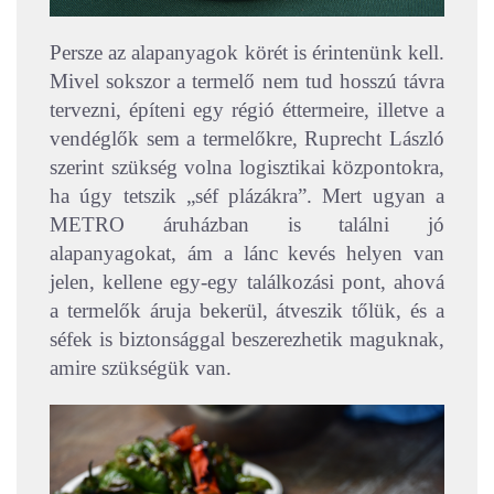
Persze az alapanyagok körét is érintenünk kell.
Mivel sokszor a termelő nem tud hosszú távra
tervezni, építeni egy régió éttermeire, illetve a
vendéglők sem a termelőkre, Ruprecht László
szerint szükség volna logisztikai központokra,
ha úgy tetszik „séf plázákra”. Mert ugyan a
METRO áruházban is találni jó
alapanyagokat, ám a lánc kevés helyen van
jelen, kellene egy-egy találkozási pont, ahová
a termelők áruja bekerül, átveszik tőlük, és a
séfek is biztonsággal beszerezhetik maguknak,
amire szükségük van.