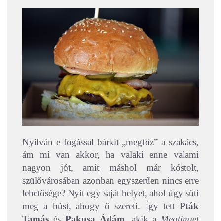
Nyilván e fogással bárkit „megfőz” a szakács,
ám mi van akkor, ha valaki enne valami
nagyon jót, amit máshol már kóstolt,
szülővárosában azonban egyszerűen nincs erre
lehetősége? Nyit egy saját helyet, ahol úgy süti
meg a húst, ahogy ő szereti. Így tett
Pták
Tamás
és
Pakusa Ádám
, akik a
Meatinget