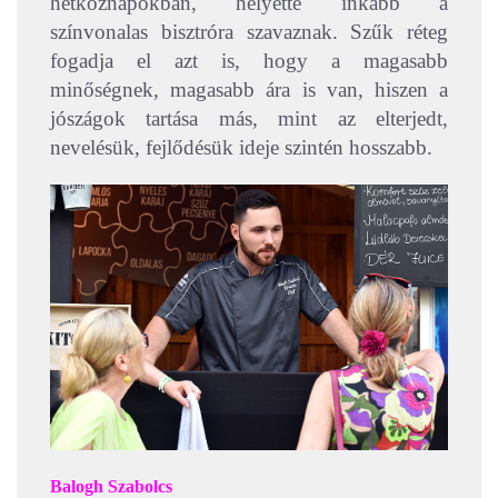
hétköznapokban, helyette inkább a
színvonalas bisztróra szavaznak. Szűk réteg
fogadja el azt is, hogy a magasabb
minőségnek, magasabb ára is van, hiszen a
jószágok tartása más, mint az elterjedt,
nevelésük, fejlődésük ideje szintén hosszabb.
Balogh Szabolcs