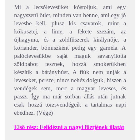
Mi a lecsólevesüket kóstoljuk, ami egy
nagyszerű ötlet, minden van benne, ami egy jó
levesbe kell, plusz kis csavarok, mint a
kókusztej, a lime, a fekete szezám, az
újhagyma, és a zöldfűszerek királynője, a
koriander, bónuszként pedig egy garnéla. A
palóclevesükbe saját maguk savanyította
zöldbabot tesznek, hozzá smokerükben
készítik a bárányhúst. A fiúk nem unják a
leveseket, persze, nincs nehéz dolguk, hiszen a
vendégek sem, mert a magyar leveses, és
passz. Így ma már sorban állás után jutnak
csak hozzá törzsvendégeik a tartalmas napi
ebédhez. (Vége)
Első rész: Felidézni a nagyi főztjének illatát