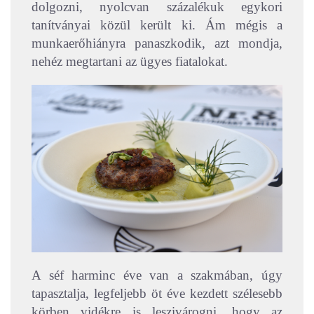
dolgozni, nyolcvan százalékuk egykori
tanítványai közül került ki. Ám mégis a
munkaerőhiányra panaszkodik, azt mondja,
nehéz megtartani az ügyes fiatalokat.
A séf harminc éve van a szakmában, úgy
tapasztalja, legfeljebb öt éve kezdett szélesebb
körben vidékre is leszivárogni, hogy az