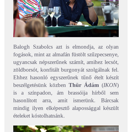
Balogh Szabolcs azt is elmondja, az olyan
fogások, mint az almafán füstölt szűzpecsenye,
ugyancsak népszerűnek számít, amihez lecsót,
zöldborsót, konfitált burgonyát szolgálnak fel.
Ehhez hasonló egyszerűnek tűnő ételt készít
beszélgetésünk közben
Thür Ádám
(
IKON
)
is a színpadon, ám brassóija hírből sem
hasonlított arra, amit ismerünk. Bárcsak
mindig ilyen elképesztő alapossággal készült
ételeket kóstolhatnánk.