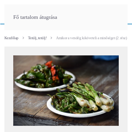
Fő tartalom átugrása
Kezdőlap
Terülj, terülj!
Amikor a vendég kiköveteli a minőséget (2. rész)