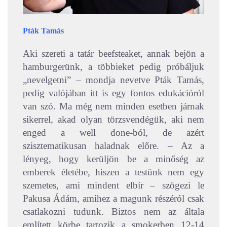
Pták Tamás
Aki szereti a tatár beefsteaket, annak bejön a
hamburgerünk, a többieket pedig próbáljuk
„nevelgetni” – mondja nevetve Pták Tamás,
pedig valójában itt is egy fontos edukációról
van szó. Ma még nem minden esetben járnak
sikerrel, akad olyan törzsvendégük, aki nem
enged a well done-ból, de azért
szisztematikusan haladnak előre. –
Az a
lényeg, hogy kerüljön be a minőség az
emberek életébe, hiszen a testünk nem egy
szemetes, ami mindent elbír – szögezi le
Pakusa Ádám, amihez a magunk részéról csak
csatlakozni tudunk. Biztos nem az általa
említett körbe tartozik a smokerben 12-14