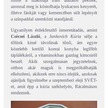
hinne a szakmája iránt alázatos péknek,
azonnal meg is kóstolhatja lyukacsos kenyerét,
illetve fánkját vagy kemencében sült lepényét
a színpaddal szemközti standjánál.
Ugyanilyen érdekfeszítő ismeretátadás, amint
Csécsei László
, a
Jankovich Kúria
séfje a
tőlünk kissé távolinak tűnő, ám egyre
közelebb kerülő koreai konyha legfőbb
táplálékáról, a vitaminokban gazdag kimcsiről
beszél. Akik szorgalmasan jegyzetelnek,
otthon akár maguk is megpróbálhatják
elkészíteni, akiknek erre nincs idejük, azoknak
ajánljuk figyelmébe a szeptemberi eleji SVÉT-
et, amit épp a kúria székhelyén, Rácalmáson
rendeznek.