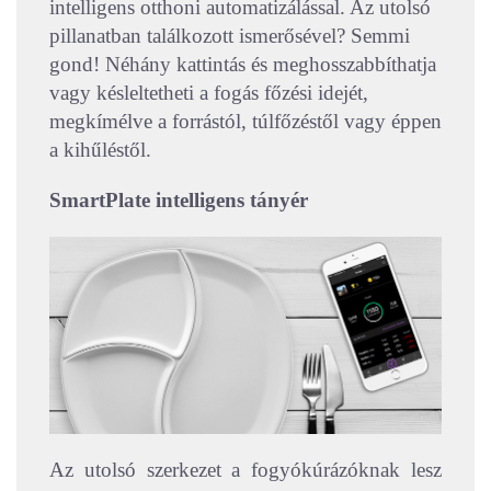
intelligens otthoni automatizálással. Az utolsó
pillanatban találkozott ismerősével? Semmi
gond! Néhány kattintás és meghosszabbíthatja
vagy késleltetheti a fogás főzési idejét,
megkímélve a forrástól, túlfőzéstől vagy éppen
a kihűléstől.
SmartPlate intelligens tányér
Az utolsó szerkezet a fogyókúrázóknak lesz