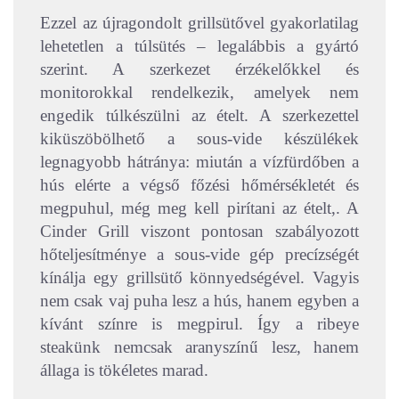
Ezzel az újragondolt grillsütővel gyakorlatilag
lehetetlen a túlsütés – legalábbis a gyártó
szerint. A szerkezet érzékelőkkel és
monitorokkal rendelkezik, amelyek nem
engedik túlkészülni az ételt. A szerkezettel
kiküszöbölhető a sous-vide készülékek
legnagyobb hátránya: miután a vízfürdőben a
hús elérte a végső főzési hőmérsékletét és
megpuhul, még meg kell pirítani az ételt,. A
Cinder Grill viszont pontosan szabályozott
hőteljesítménye a sous-vide gép precízségét
kínálja egy grillsütő könnyedségével. Vagyis
nem csak vaj puha lesz a hús, hanem egyben a
kívánt színre is megpirul. Így a ribeye
steakünk nemcsak aranyszínű lesz, hanem
állaga is tökéletes marad.