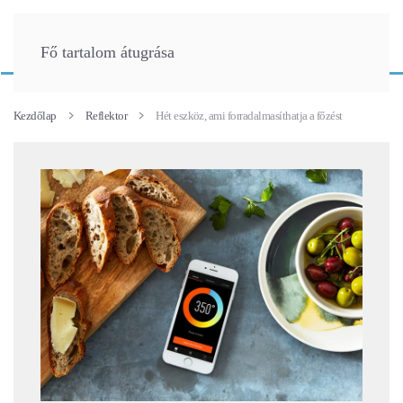
Fő tartalom átugrása
Kezdőlap
Reflektor
Hét eszköz, ami forradalmasíthatja a főzést