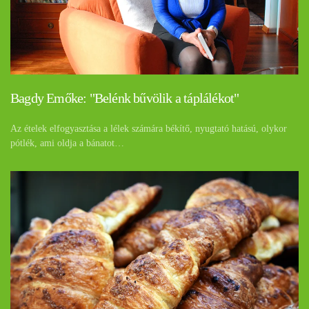
Bagdy Emőke: "Belénk bűvölik a táplálékot"
Az ételek elfogyasztása a lélek számára békítő, nyugtató hatású, olykor
pótlék, ami oldja a bánatot…