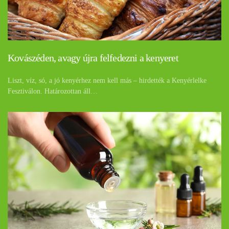
Kovászéden, avagy újra felfedezni a kenyeret
Liszt, víz, só, a jó kenyérhez nem kell más – hirdették a Kenyérlelke
Fesztiválon. Határozottan áll…