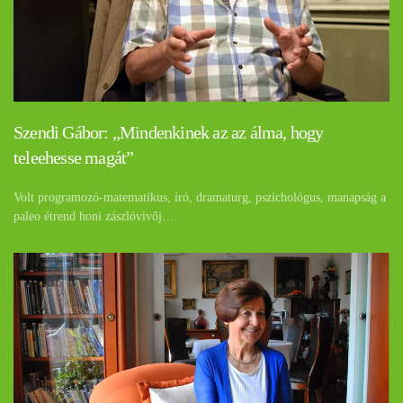
Szendi Gábor: „Mindenkinek az az álma, hogy
teleehesse magát”
Volt programozó-matematikus, író, dramaturg, pszichológus, manapság a
paleo étrend honi zászlóvivőj…