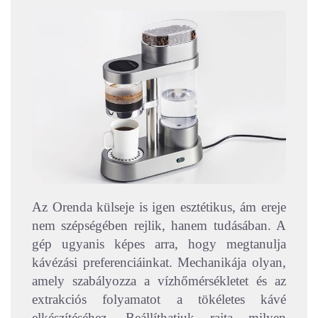
Az Orenda külseje is igen esztétikus, ám ereje
nem szépségében rejlik, hanem tudásában. A
gép ugyanis képes arra, hogy megtanulja
kávézási preferenciáinkat. Mechanikája olyan,
amely szabályozza a vízhőmérsékletet és az
extrakciós folyamatot a tökéletes kávé
elkészítéséhez. Beállíthatjuk rajta milyen