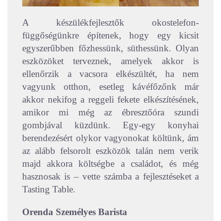
A készülékfejlesztők okostelefon-
függőségünkre építenek, hogy egy kicsit
egyszerűbben főzhessünk, süthessünk. Olyan
eszközöket terveznek, amelyek akkor is
ellenőrzik
a vacsora elkészültét, ha nem
vagyunk otthon, esetleg kávéfőzőnk már
akkor nekifog a reggeli fekete elkészítésének,
amikor mi még az ébresztőóra szundi
gombjával küzdünk.
Egy-egy konyhai
berendezésért olykor vagyonokat költünk, ám
az alább felsorolt eszközök talán nem verik
majd akkora költségbe a családot, és még
hasznosak is – vette számba a fejlesztéseket a
Tasting Table.
Orenda Személyes Barista