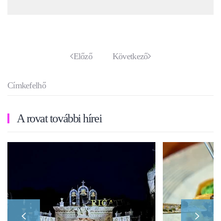
Előző
Következő
Címkefelhő
A rovat további hírei