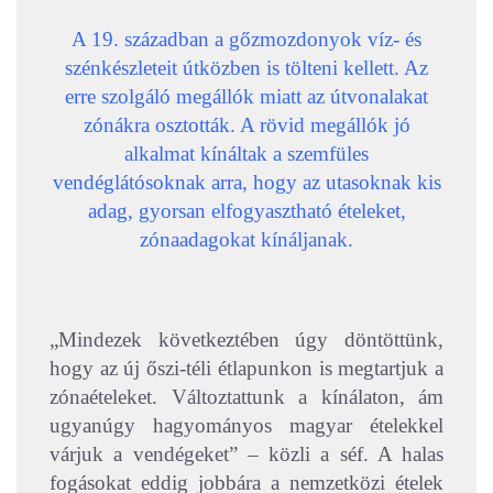
A 19. században a gőzmozdonyok víz- és
szénkészleteit útközben is tölteni kellett. Az
erre szolgáló megállók miatt az útvonalakat
zónákra osztották. A rövid megállók jó
alkalmat kínáltak a szemfüles
vendéglátósoknak arra, hogy az utasoknak kis
adag, gyorsan elfogyasztható ételeket,
zónaadagokat kínáljanak.
„Mindezek következtében úgy döntöttünk,
hogy az új őszi-téli étlapunkon is megtartjuk a
zónaételeket. Változtattunk a kínálaton, ám
ugyanúgy hagyományos magyar ételekkel
várjuk a vendégeket” – közli a séf. A halas
fogásokat eddig jobbára a nemzetközi ételek