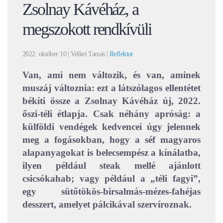
Zsolnay Kávéház, a
megszokott rendkívüli
2022. október 10
| Velkei Tamás |
Reflektor
Van, ami nem változik, és van, aminek
muszáj változnia: ezt a látszólagos ellentétet
békíti össze a Zsolnay Kávéház új, 2022.
őszi-téli étlapja. Csak néhány apróság: a
külföldi vendégek kedvencei úgy jelennek
meg a fogásokban, hogy a séf magyaros
alapanyagokat is belecsempész a kínálatba,
ilyen például steak mellé ajánlott
csicsókahab; vagy például a „téli fagyi”,
egy sütőtökös-birsalmás-mézes-fahéjas
desszert, amelyet pálcikával szervíroznak.