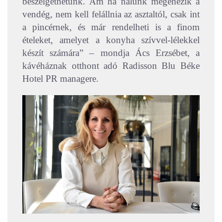
beszélgethetünk. Ám ha nálunk megéhezik a
vendég, nem kell felállnia az asztaltól, csak int
a pincérnek, és már rendelheti is a finom
ételeket, amelyet a konyha szívvel-lélekkel
készít számára” – mondja Ács Erzsébet, a
kávéháznak otthont adó Radisson Blu Béke
Hotel PR managere.