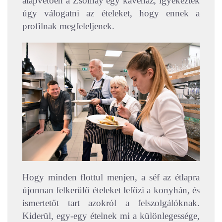
alapvetően a Zsolnay egy kávéház, igyekeztek
úgy válogatni az ételeket, hogy ennek a
profilnak megfeleljenek.
Hogy minden flottul menjen, a séf az étlapra
újonnan felkerülő ételeket lefőzi a konyhán, és
ismertetőt tart azokról a felszolgálóknak.
Kiderül, egy-egy ételnek mi a különlegessége,