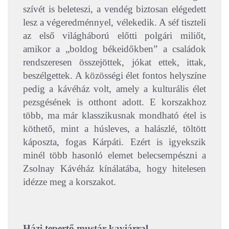
szívét is beleteszi, a vendég biztosan elégedett
lesz a végeredménnyel, vélekedik.
A séf tiszteli
az első világháború előtti polgári miliőt,
amikor a „boldog békeidőkben” a családok
rendszeresen összejöttek, jókat ettek, ittak,
beszélgettek. A közösségi élet fontos helyszíne
pedig a kávéház volt, amely a kulturális élet
pezsgésének is otthont adott. E korszakhoz
több, ma már klasszikusnak mondható étel is
köthető, mint a húsleves, a halászlé, töltött
káposzta, fogas Kárpáti. Ezért is igyekszik
minél több hasonló elemet belecsempészni a
Zsolnay Kávéház kínálatába, hogy hitelesen
idézze meg a korszakot.
Házi tepertő mustár kaviárral