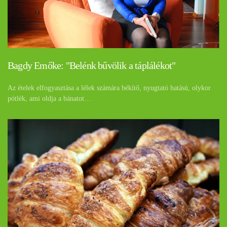
Bagdy Emőke: "Belénk bűvölik a táplálékot"
Az ételek elfogyasztása a lélek számára békítő, nyugtató hatású, olykor
pótlék, ami oldja a bánatot…