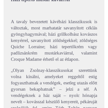
A tavaly bevezetett kávéházi klasszikusok is
változtak, most marhatatár savanyított céklás
gyöngyhagymával; házi grillkolbász kovászos
kenyérrel, savanyított zöldségekkel; zöldséges
Quiche Lorraine; házi tepertőkrém vagy
padlizsánkrém mustárkaviárral, valamint
Croque Madame érhető el az étlapon.
„Olyan Zsolnay-klasszikusokat szerettünk
volna kínálni, amelyeket reggeltől estig
fogyaszthatnak a vendégek, esetleg utazás előtt
gyorsan bekaphatnak” – jelzi a séf. A
vendégeknek a ház saját – nyolc hónapja
nevelt – kovásszal készülő kenyereit, pékáruját
szolgálják fel, amire Tóth Zoltán nagyon