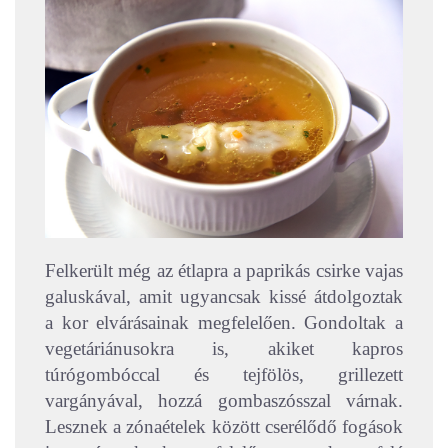
Felkerült még az étlapra a paprikás csirke vajas
galuskával, amit ugyancsak kissé átdolgoztak
a kor elvárásainak megfelelően. Gondoltak a
vegetáriánusokra is, akiket kapros
túrógombóccal és tejfölös, grillezett
vargányával, hozzá gombaszósszal várnak.
Lesznek a zónaételek között cserélődő fogások