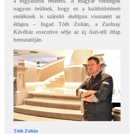
a fogyasztók részéről. A magyar vendégek
nagyon örülnek, hogy ez a kultúrtörténeti
emléknek is számító ételtípus visszatért az
étlapra – fogad Tóth Zoltán, a Zsolnay
Kávéház executive séfje az új őszi-téli étlap
bemutatóján.
Tóth Zoltán