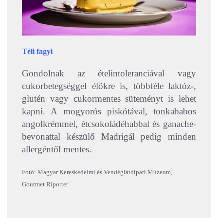
Téli fagyi
Gondolnak az ételintoleranciával vagy
cukorbetegséggel élőkre is, többféle laktóz-,
glutén vagy cukormentes süteményt is lehet
kapni. A mogyorós piskótával, tonkababos
angolkrémmel, étcsokoládéhabbal és ganache-
bevonattal készülő Madrigál pedig minden
allergéntől mentes.
Fotó: Magyar Kereskedelmi és Vendéglátóipari Múzeum,
Gourmet Riporter