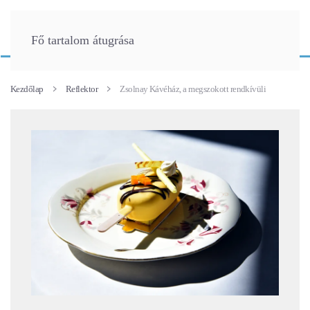
Fő tartalom átugrása
Kezdőlap
Reflektor
Zsolnay Kávéház, a megszokott rendkívüli