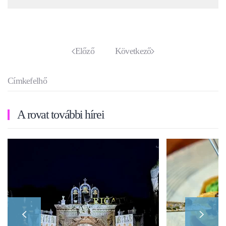
Előző
Következő
Címkefelhő
A rovat további hírei