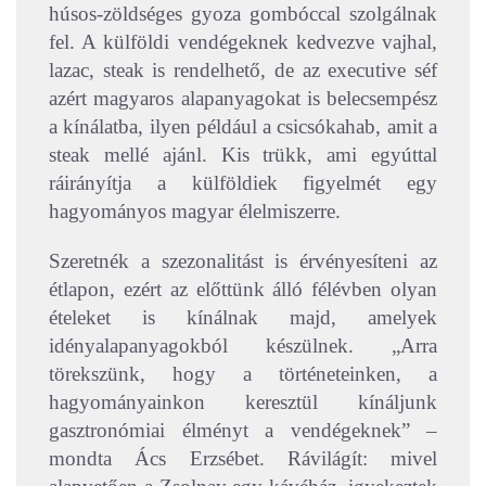
húsos-zöldséges gyoza gombóccal szolgálnak
fel. A külföldi vendégeknek kedvezve vajhal,
lazac, steak is rendelhető, de az executive séf
azért magyaros alapanyagokat is belecsempész
a kínálatba, ilyen például a csicsókahab, amit a
steak mellé ajánl. Kis trükk, ami egyúttal
ráirányítja a külföldiek figyelmét egy
hagyományos magyar élelmiszerre.
Szeretnék a szezonalitást is érvényesíteni az
étlapon, ezért az előttünk álló félévben olyan
ételeket is kínálnak majd, amelyek
idényalapanyagokból készülnek. „Arra
törekszünk, hogy a történeteinken, a
hagyományainkon keresztül kínáljunk
gasztronómiai élményt a vendégeknek” –
mondta Ács Erzsébet. Rávilágít: mivel