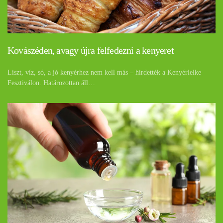
Kovászéden, avagy újra felfedezni a kenyeret
Liszt, víz, só, a jó kenyérhez nem kell más – hirdették a Kenyérlelke
Fesztiválon. Határozottan áll…