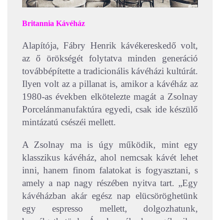
Britannia Kávéház
Alapítója, Fábry Henrik kávékereskedő volt,
az ő örökségét folytatva minden generáció
továbbépítette a tradicionális kávéházi kultúrát.
Ilyen volt az a pillanat is, amikor a kávéház az
1980-as években elkötelezte magát a Zsolnay
Porcelánmanufaktúra egyedi, csak ide készülő
mintázatú csészéi mellett.
A Zsolnay ma is úgy működik, mint egy
klasszikus kávéház, ahol nemcsak kávét lehet
inni, hanem finom falatokat is fogyasztani, s
amely a nap nagy részében nyitva tart. „Egy
kávéházban akár egész nap elücsöröghetünk
egy espresso mellett, dolgozhatunk,