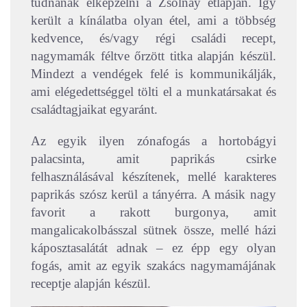
tudnának elképzelni a Zsolnay étlapján. Így
került a kínálatba olyan étel, ami a többség
kedvence, és/vagy régi családi recept,
nagymamák féltve őrzött titka alapján készül.
Mindezt a vendégek felé is kommunikálják,
ami elégedettséggel tölti el a munkatársakat és
családtagjaikat egyaránt.
Az egyik ilyen zónafogás a hortobágyi
palacsinta, amit paprikás csirke
felhasználásával készítenek, mellé karakteres
paprikás szósz kerül a tányérra. A másik nagy
favorit a rakott burgonya, amit
mangalicakolbásszal sütnek össze, mellé házi
káposztasalátát adnak – ez épp egy olyan
fogás, amit az egyik szakács nagymamájának
receptje alapján készül.