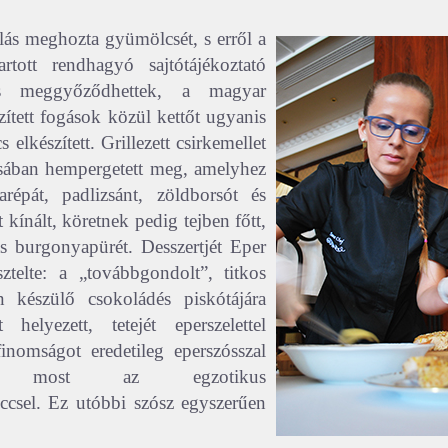
ás meghozta gyümölcsét, s erről a
rtott rendhagyó sajtótájékoztató
is meggyőződhettek, a magyar
zített fogások közül kettőt ugyanis
s elkészített. Grillezett csirkemellet
zsában hempergetett meg, amelyhez
arépát, padlizsánt, zöldborsót és
 kínált, köretnek pedig tejben főtt,
s burgonyapürét. Desszertjét Eper
ztelte: a „továbbgondolt”, titkos
án készülő csokoládés piskótájára
 helyezett, tetejét eperszelettel
 finomságot eredetileg eperszósszal
zta, most az egzotikus
ccsel. Ez utóbbi szósz egyszerűen