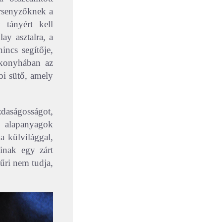
rsenyzőknek a
 tányért kell
ay asztalra, a
incs segítője,
konyhában az
bi sütő, amely
zdaságosságot,
 alapanyagok
a külvilággal,
inak egy zárt
sűri nem tudja,