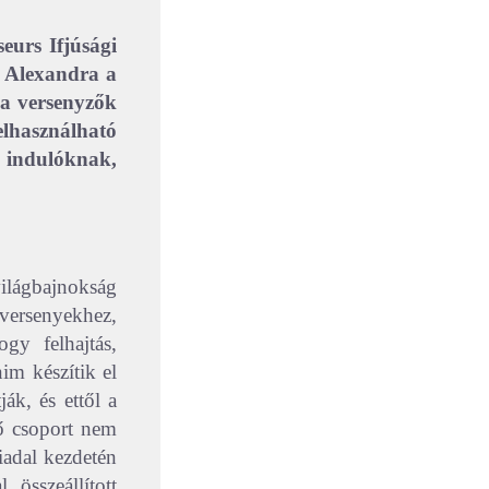
eurs Ifjúsági
i Alexandra a
 a versenyzők
használható
 indulóknak,
ilágbajnokság
versenyekhez,
y felhajtás,
im készítik el
ják, és ettől a
ő csoport nem
viadal kezdetén
összeállított