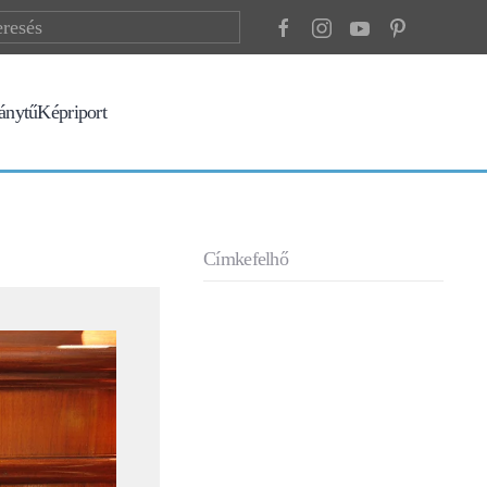
ránytű
Képriport
Címkefelhő