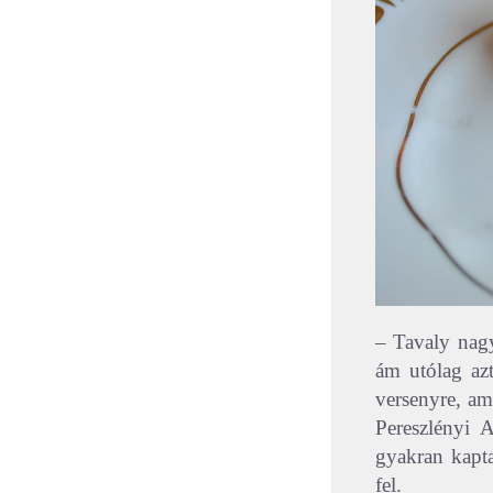
– Tavaly nag
ám utólag az
versenyre, am
Pereszlényi 
gyakran kapta
fel.