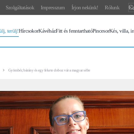
Szolgáltatások
Impresszum
Írjon nekünk!
Rólunk
lj, terülj!
Hírcsokor
Kávéház
Fitt és fenntartható
Pincesor
Kés, villa, i
Gyömbér, bárány és egy fekete doboz vár a magyar séfre