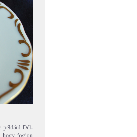
e például Dél-
a, hogy fogjon