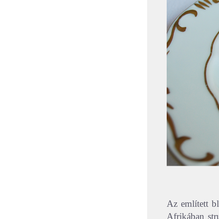
Az említett b
Afrikában str