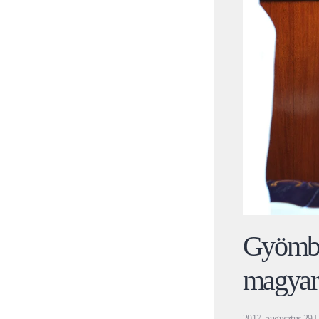
Gyömbér
magyar 
2017. augusztus 29
|