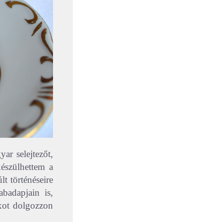
r selejtezőt,
észülhettem a
t történéseire
badapjain is,
oxot dolgozzon