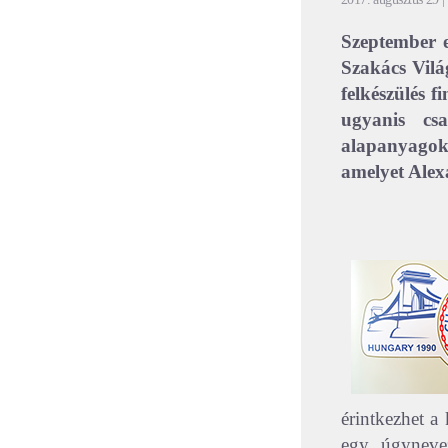
Szeptember e
Szakács Vilá
felkészülés 
ugyanis cs
alapanyagok
amelyet Alex
érintkezhet a 
egy úgynevez