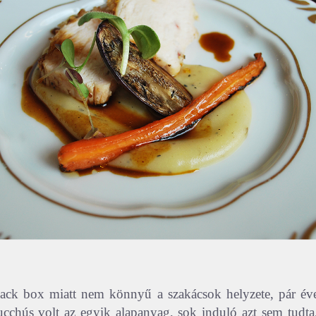
lack box miatt nem könnyű a szakácsok helyzete, pár év
ucchús volt az egyik alapanyag, sok induló azt sem tudt