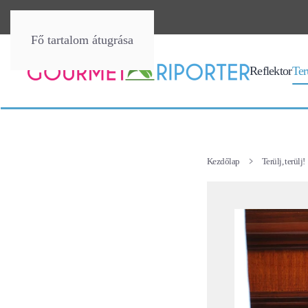
Fő tartalom átugrása
Reflektor
Terü
Kezdőlap
Terülj, terülj!