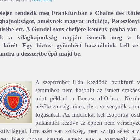
lején rendezik meg Frankfurtban a Chaîne des Rôtiss
gbajnokságot, amelynek magyar indulója, Pereszlény
finisébe ért. A Gundel sous chefjére kemény próba vár:
ak a világbajnokság napján ismerik meg a fel
 körét. Egy biztos: gyömbért használniuk kell az
andra a desszertbe épít majd be.
A szeptember 8-án kezdődő frankfurti v
semmiben nem hasonlít az ismert szakács
mint például a Bocuse d’Orhoz. Nemhog
nézőközönség nincs, de a versenyzők anon
fogásaikat. Az indulókat két csoportra oszt
pillanattól kezdve az éppen nem versenyz
külvilággal. Erre azért van szükség, mert az ifjú séfek a 
ett black boxot kapnak amely egy a szervezők által 