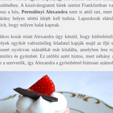
szítéséhez. A kiszivárogtatott hírek szerint Frankfurtban v
lesz a hús,
Pereszlényi Alexandra
nem is attól tart, mer
rány helyes sütési idejét kell tudnia. Lapunknak eláru
 picit, hogy milyen halat kapnak.
itkos kosár miatt Alexandra úgy készül, hogy különböző
lyek egyikét valószínűleg feladatul kapják majd az ifjú 
szert nyolcvan százalékát már kitalálta, amelyben lesz r
ümölcs és gyömbér. Ez utóbbi azért biztos, mert néhány a
e a szervezők, így Alexandra a gyömbérrel biztosan számo