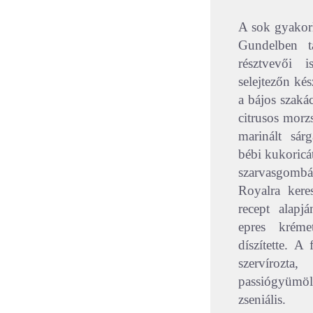
A sok gyakorl
Gundelben ta
résztvevői 
selejtezőn kés
a bájos szakác
citrusos mor
marinált sárg
bébi kukoricát
szarvasgombá
Royalra keres
recept alapj
epres krémet
díszítette. A
szervíro
passiógyümöl
zseniális.