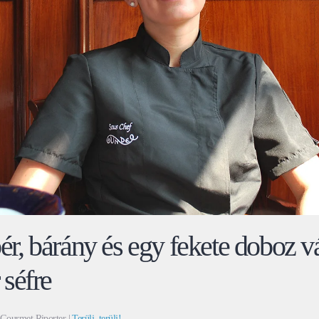
, bárány és egy fekete doboz vá
séfre
 Gourmet Riporter |
Terülj, terülj!