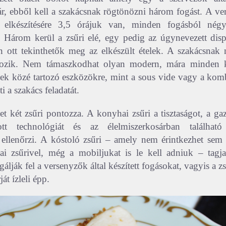
ár, ebből kell a szakácsnak rögtönözni három fogást.
A ve
elkészítésére 3,5 órájuk van, minden fogásból négy
. Három kerül a zsűri elé, egy pedig az úgynevezett displ
 ott tekinthetők meg az elkészült ételek. A szakácsnak n
gozik. Nem támaszkodhat olyan modern, mára minden 
ések közé tartozó eszközökre, mint a sous vide vagy a kom
i a szakács feladatát.
t két zsűri pontozza. A konyhai zsűri a tisztaságot, a ga
ott technológiát és az élelmiszerkosárban található
t ellenőrzi. A kóstoló zsűri – amely nem érintkezhet sem 
i zsűrivel, még a mobiljukat is le kell adniuk – tagja
álják fel a versenyzők által készített fogásokat, vagyis a z
át ízleli épp.