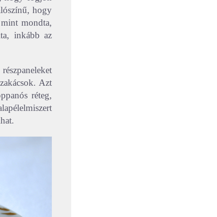
alószínű, hogy
t mint mondta,
lta, inkább az
 részpaneleket
szakácsok. Azt
oppanós réteg,
lapélelmiszert
lhat.