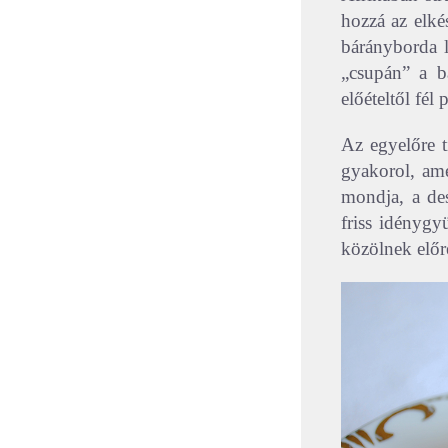
hozzá az elké
bárányborda 
„csupán” a bá
előételtől fél
Az egyelőre t
gyakorol, ame
mondja, a des
friss idénygy
közölnek előr