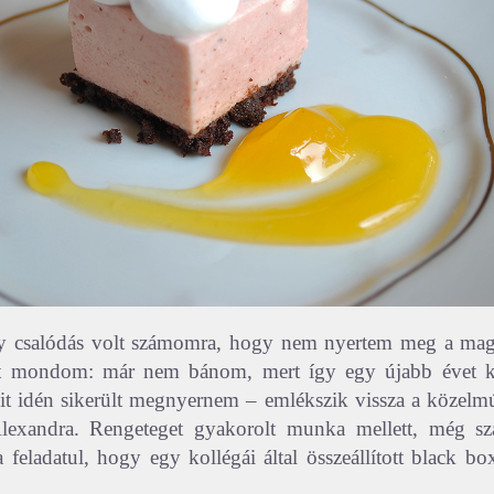
y csalódás volt számomra, hogy nem nyertem meg a magya
t mondom: már nem bánom, mert így egy újabb évet k
it idén sikerült megnyernem – emlékszik vissza a közelmúl
Alexandra. Rengeteget gyakorolt munka mellett, még sza
 feladatul, hogy egy kollégái által összeállított black b