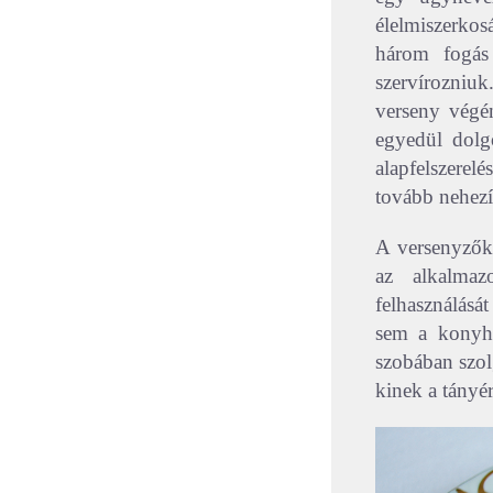
élelmiszerkos
három fogás 
szervírozniuk
verseny végén
egyedül dol
alapfelszerel
tovább nehezít
A versenyzőke
az alkalmaz
felhasználásá
sem a konyha
szobában szolg
kinek a tányérj