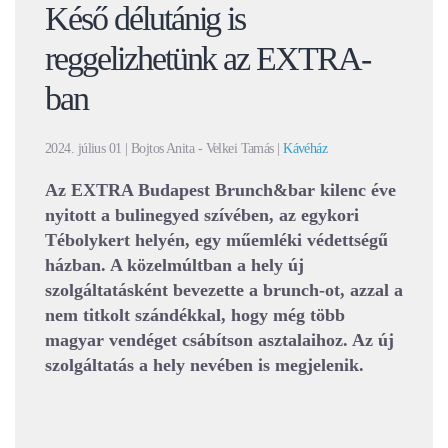
Késő délutánig is
reggelizhetünk az EXTRA-
ban
2024. július 01
| Bojtos Anita - Velkei Tamás |
Kávéház
Az EXTRA Budapest Brunch&bar kilenc éve
nyitott a bulinegyed szívében, az egykori
Tébolykert helyén, egy műemléki védettségű
házban. A közelmúltban a hely új
szolgáltatásként bevezette a brunch-ot, azzal a
nem titkolt szándékkal, hogy még több
magyar vendéget csábítson asztalaihoz. Az új
szolgáltatás a hely nevében is megjelenik.