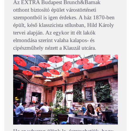
Az EXTRA Budapest Brunch&Barnak
otthont biztosító épület várostörténeti
szempontból is igen érdekes. A ház 1870-ben
épült, késő klasszicista stílusban, Hild Károly
tervei alapján. Az egykor itt élt lakók
elmondása szerint valaha kalapos- és
cipészműhely nézett a Klauzál utcára.