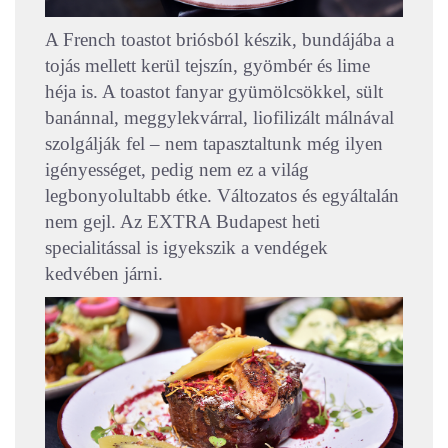
A French toastot briósból készik, bundájába a
tojás mellett kerül tejszín, gyömbér és lime
héja is. A toastot fanyar gyümölcsökkel, sült
banánnal, meggylekvárral, liofilizált málnával
szolgálják fel – nem tapasztaltunk még ilyen
igényességet, pedig nem ez a világ
legbonyolultabb étke. Változatos és egyáltalán
nem gejl. Az EXTRA Budapest heti
specialitással is igyekszik a vendégek
kedvében járni.