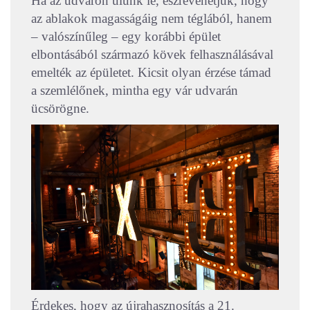
Ha az udvaron ülünk le, észrevehetjük, hogy
az ablakok magasságáig nem téglából, hanem
– valószínűleg – egy korábbi épület
elbontásából származó kövek felhasználásával
emelték az épületet. Kicsit olyan érzése támad
a szemlélőnek, mintha egy vár udvarán
ücsörögne.
Érdekes, hogy az újrahasznosítás a 21.