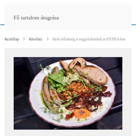
Fő tartalom átugrása
Kezdőlap
Kávéház
Késő délutánig is reggelizhetünk az EXTRA-ban