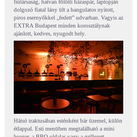
fiútársaság, hatvan fölötti házaspár, laptopján
dolgozó fiatal lány ült a hangulatos nyitott,
piros esernyőkkel „fedett” udvarban. Vagyis az
EXTRA Budapest minden korosztálynak
ajánlott, kedves, nyugodt hely.
Hátsó traktusában esténként bár üzemel, külön
étlappal. Esti menüben megtalálható a mini
burger, a BBQ oldalas vagy a grillezett