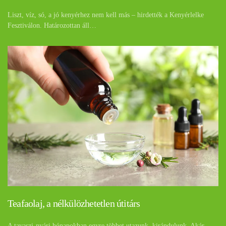
Liszt, víz, só, a jó kenyérhez nem kell más – hirdették a Kenyérlelke
Fesztiválon. Határozottan áll…
Teafaolaj, a nélkülözhetetlen útitárs
A tavaszi-nyári hónapokban egyre többet utazunk, kirándulunk. Akár