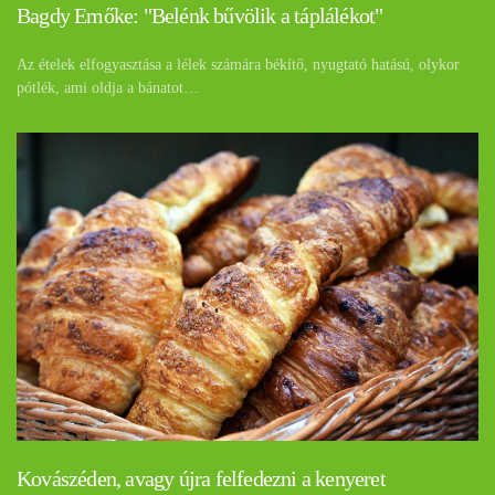
Bagdy Emőke: "Belénk bűvölik a táplálékot"
Az ételek elfogyasztása a lélek számára békítő, nyugtató hatású, olykor
pótlék, ami oldja a bánatot…
Kovászéden, avagy újra felfedezni a kenyeret