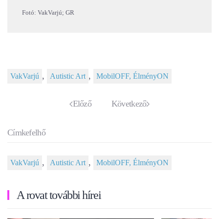
Fotó: VakVarjú; GR
,
,
VakVarjú
Autistic Art
MobilOFF, ÉlményON
Előző
Következő
Címkefelhő
,
,
VakVarjú
Autistic Art
MobilOFF, ÉlményON
A rovat további hírei