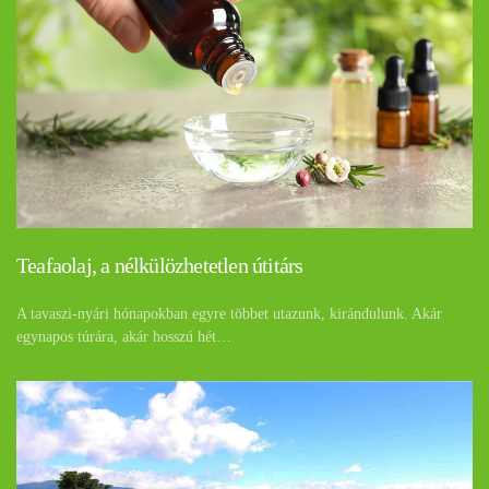
Teafaolaj, a nélkülözhetetlen útitárs
A tavaszi-nyári hónapokban egyre többet utazunk, kirándulunk. Akár
egynapos túrára, akár hosszú hét…