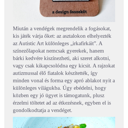
Miután a vendégek megrendelik a fogásokat,
kis játék várja őket: az asztalokon elhelyezték
az Autistic Art különleges „irkafirkáit”. A
színezőlapokat nemcsak gyerekek, hanem
bárki kedvére kiszínezheti, aki szeret alkotni,
vagy csak kikapcsolódna egy kicsit. A rajzokat
autizmussal élő fiatalok készítették, így
minden vonal és forma egy apró ablakot nyit a
különleges világukba. Úgy ebédelni, hogy
közben egy jó ügyet is támogatunk, plusz
érzelmi töltetet ad az étkezésnek, egyben el is
gondolkodtatja a vendéget.