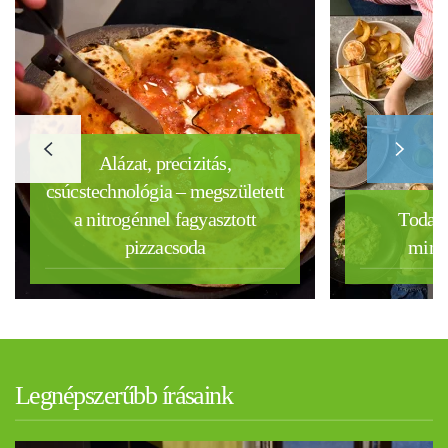
Alázat, precizitás,
csúcstechnológia – megszületett
a nitrogénnel fagyasztott
Today 
pizzacsoda
mind
Legnépszerűbb írásaink