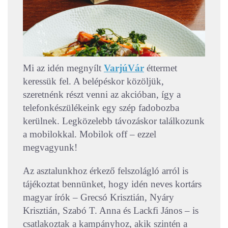
Mi az idén megnyílt
VarjúVár
éttermet
keressük fel. A belépéskor közöljük,
szeretnénk részt venni az akcióban, így a
telefonkészülékeink egy szép fadobozba
kerülnek. Legközelebb távozáskor találkozunk
a mobilokkal. Mobilok off – ezzel
megvagyunk!
Az asztalunkhoz érkező felszolágló arról is
tájékoztat bennünket, hogy idén neves kortárs
magyar írók – Grecsó Krisztián, Nyáry
Krisztián, Szabó T. Anna és Lackfi János – is
csatlakoztak a kampányhoz, akik szintén a