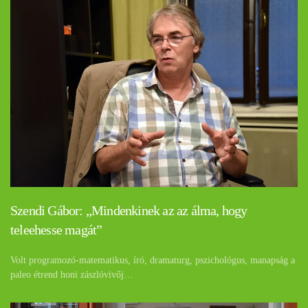
Szendi Gábor: „Mindenkinek az az álma, hogy
teleehesse magát”
Volt programozó-matematikus, író, dramaturg, pszichológus, manapság a
paleo étrend honi zászlóvivőj…