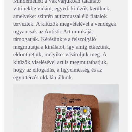
Mindemellett a VakVarjúkban található
vitrinekbe vidám, egyedi kitűzők kerülnek,
amelyeket szintén autizmussal élő fiatalok
terveztek. A kitűzők megvételével a vendégek
ugyancsak az Autistic Art munkáját
támogatják. Kérésünkre a felszolgáló
megmutatja a kínálatot, így amíg étkezünk,
eldönthetjük, melyiket vásároljuk meg. A
kitűzők viselésével azt is megmutathatjuk,
hogy az elfogadás, a figyelmesség és az
együttérzés oldalán állunk.