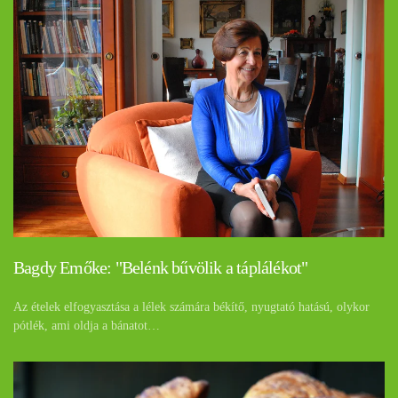
Bagdy Emőke: "Belénk bűvölik a táplálékot"
Az ételek elfogyasztása a lélek számára békítő, nyugtató hatású, olykor
pótlék, ami oldja a bánatot…