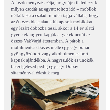
A kezdeményezés célja, hogy újra felfedezzük,
milyen csodás az együtt töltött idő – mobilok
nélkül. Ha a család minden tagja vállalja, hogy
az étkezés ideje alatt a kikapcsolt mobilokat
egy lezárt dobozba teszi, akkor a 14 év alatti
gyerekek ingyen kapják a gyerekmenüt az
összes VakVarjú étteremben. A párok a
mobilmentes étkezés mellé egy-egy pohár
gyöngyözőbort vagy alkoholmentes bort
kapnak ajándékba. A nagyszülők és unokák
beszélgetéseit pedig egy-egy Dobay
süteménnyel édesítik meg.