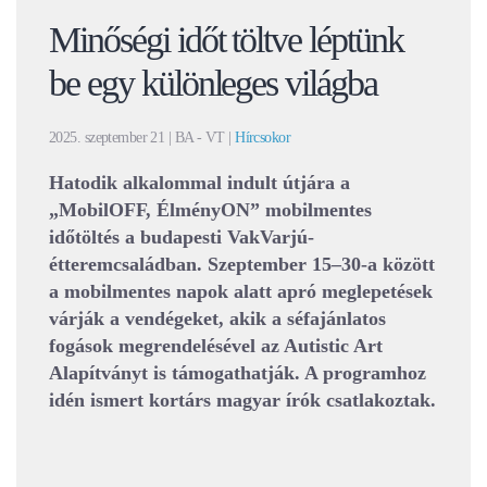
Minőségi időt töltve léptünk
be egy különleges világba
2025. szeptember 21
| BA - VT |
Hírcsokor
Hatodik alkalommal indult útjára a
„MobilOFF, ÉlményON” mobilmentes
időtöltés a budapesti VakVarjú-
étteremcsaládban. Szeptember 15–30-a között
a mobilmentes napok alatt apró meglepetések
várják
a vendégeket
, akik a séfajánlatos
fogások megrendelésével az Autistic Art
Alapítványt is támogathatják. A programhoz
idén ismert kortárs magyar írók csatlakoztak.