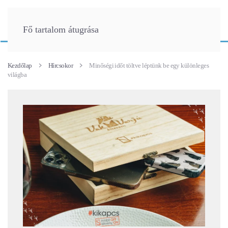
Fő tartalom átugrása
Kezdőlap
Hírcsokor
Minőségi időt töltve léptünk be egy különleges
világba