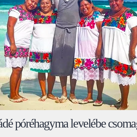
ádé póréhagyma levelébe csoma