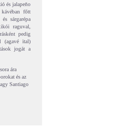
ió és jalapeño
 kávéban főtt
k és sárgarépa
kói raguval,
rásként pedig
 (agavé ital)
tások jogát a
sora ára
orokat és az
agy Santiago