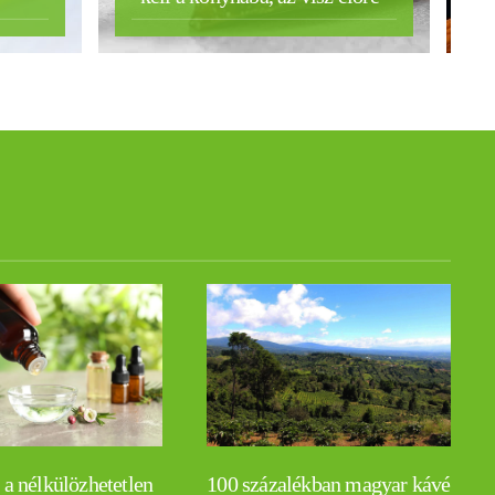
 a nélkülözhetetlen
100 százalékban magyar kávé