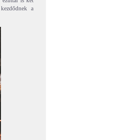
ezúttal is két
r kezdődnek a