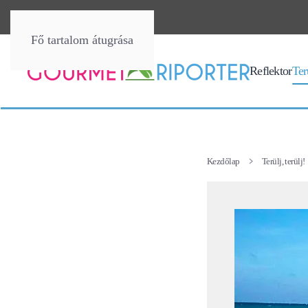
Fő tartalom átugrása
Reflektor
Terü
Kezdőlap
Terülj, terülj!