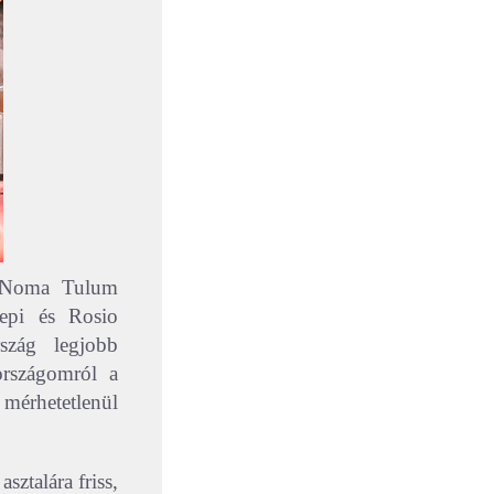
s Noma Tulum
epi és Rosio
rszág legjobb
országomról a
 mérhetetlenül
ztalára friss,