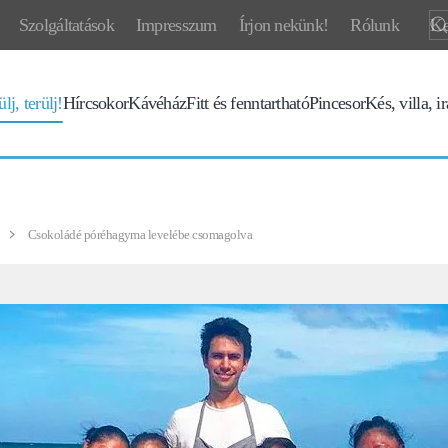
Szolgáltatások
Impresszum
Írjon nekünk!
Rólunk
lj, terülj!
Hírcsokor
Kávéház
Fitt és fenntartható
Pincesor
Kés, villa, i
Csokoládé póréhagyma levelébe csomagolva