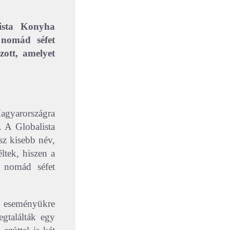
lista Konyha
 nomád séfet
ott, amelyet
agyarországra
. A Globalista
sz kisebb név,
ltek, hiszen a
i nomád séfet
ő eseményükre
egtalálták egy