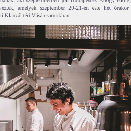
találtak, aki szeptemberben jön Budapestre. Ahogy eddig, 
rveztek, amelyek szeptember 20-21-én este hét órako
eti Klauzál téri Vásárcsarnokban.