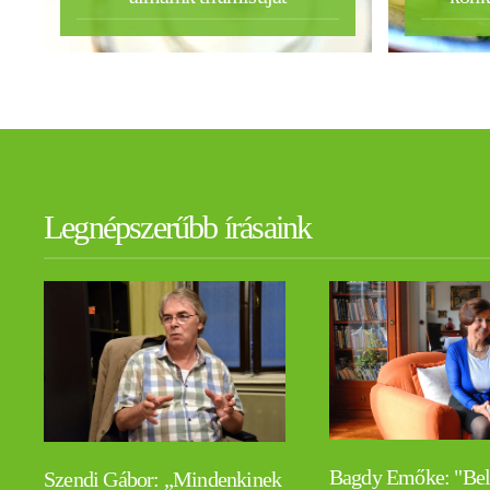
Legnépszerűbb írásaink
Bagdy Emőke: "Be
Szendi Gábor: „Mindenkinek