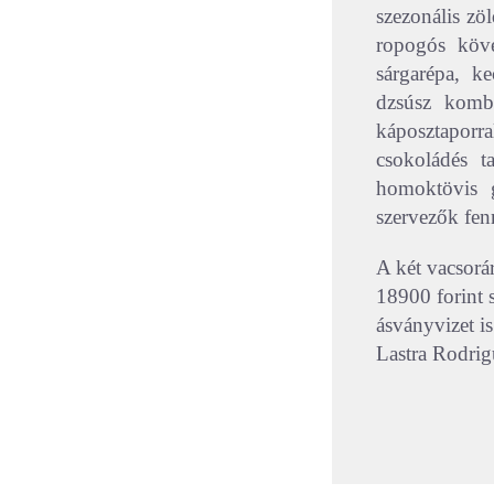
szezonális zö
ropogós köve
sárgarépa, ke
dzsúsz komb
káposztaporr
csokoládés t
homoktövis g
szervezők fenn
A két vacsorá
18900 forint 
ásványvizet i
Lastra Rodrig