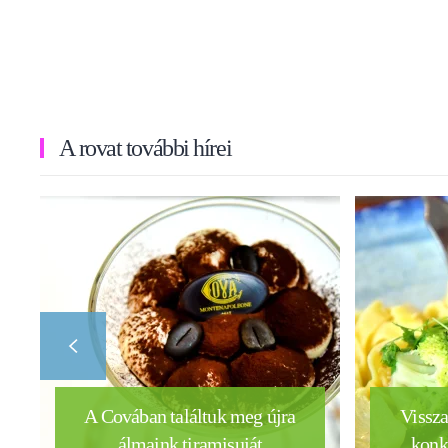
A rovat további hírei
A Covában találtuk meg újra
Vissza
álmaink tiramisuját
konk