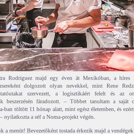
stra Rodriguez majd egy éven át Mexikóban, a híre
dzsereként dolgozott olyan nevekkel, mint Rene Redz
atóutakat szervezett, a logisztikáért felelt és az o
ak beszerzésén fáradozott. – Többet tanultam a saját 
ban töltött 11 hónap alatt, mint egész életemben, és ezért
– nyilatkozta a séf a Noma-projekt végén.
uk a menüt! Bevezetőként tostada érkezik majd a vendégek as