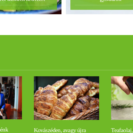
lénk
Teafaolaj,
Kovászéden, avagy újra