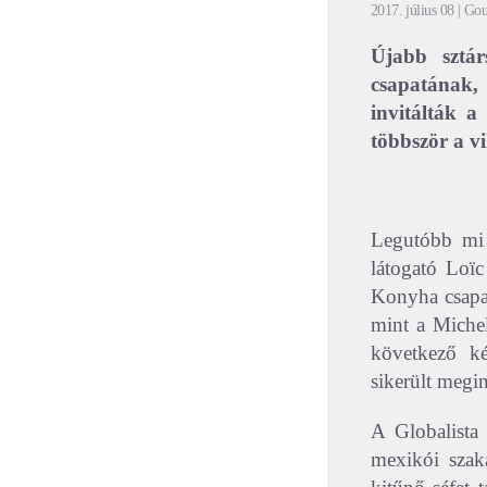
2017. július 08
| Gou
Újabb sztár
csapatának,
invitálták 
többször a vi
Legutóbb mi 
látogató Loï
Konyha csapat
mint a Michel
következő ké
sikerült megin
A Globalista
mexikói szaká