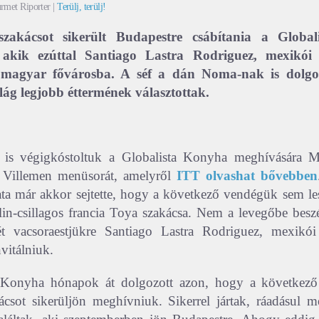
rmet Riporter |
Terülj, terülj!
szakácsot sikerült Budapestre csábítania a Globa
 akik ezúttal Santiago Lastra Rodriguez, mexikói
a magyar fővárosba. A séf a dán Noma-nak is dolgoz
lág legjobb éttermének választottak.
is végigkóstoltuk a Globalista Konyha meghívására M
c Villemen menüsorát, amelyről
ITT olvashat bővebben
a már akkor sejtette, hogy a következő vendégük sem le
in-csillagos francia Toya szakácsa. Nem a levegőbe beszé
t vacsoraestjükre Santiago Lastra Rodriguez, mexikó
vitálniuk.
 Konyha hónapok át dolgozott azon, hogy a következ
csot sikerüljön meghívniuk. Sikerrel jártak, ráadásul m