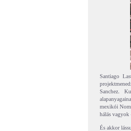
Santiago La
projektmene
Sanchez. Kut
alapanyagain
mexikói Noma-
hálás vagyok 
És akkor láss