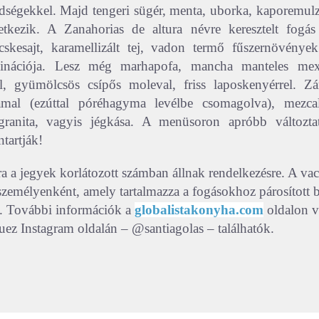
ldségekkel. Majd tengeri sügér, menta, uborka, kaporemulz
tkezik. A Zanahorias de altura névre keresztelt fogás
cskesajt, karamellizált tej, vadon termő fűszernövénye
inációja. Lesz még marhapofa, mancha manteles mexi
al, gyümölcsös csípős moleval, friss laposkenyérrel. Zá
amal (ezúttal póréhagyma levélbe csomagolva), mezcal
ranita, vagyis jégkása. A menüsoron apróbb változta
tartják!
ra a jegyek korlátozott számban állnak rendelkezésre. A vac
személyenként, amely tartalmazza a fogásokhoz párosított b
s. További információk a
globalistakonyha.com
oldalon v
uez Instagram oldalán – @santiagolas – találhatók.