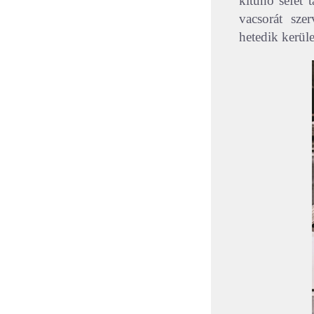
kitűnő séfet 
vacsorát sze
hetedik kerül