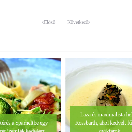
Előző
Következő
Laza és maximalista he
térés a Sparheltbe egy
Rossbarth, ahol kedvelt fű
rét ízemlék kedvéért
gyíkfarok