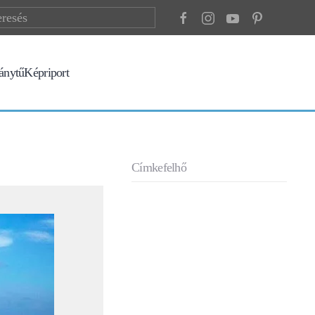
ránytű
Képriport
Címkefelhő