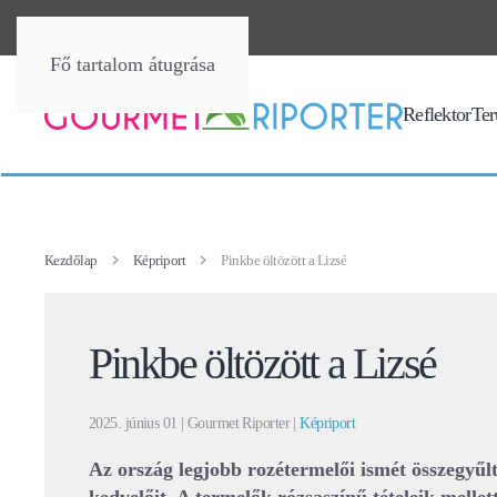
Fő tartalom átugrása
Reflektor
Terü
Kezdőlap
Képriport
Pinkbe öltözött a Lizsé
Pinkbe öltözött a Lizsé
2025. június 01
| Gourmet Riporter |
Képriport
Az ország legjobb rozétermelői ismét összegyűlt