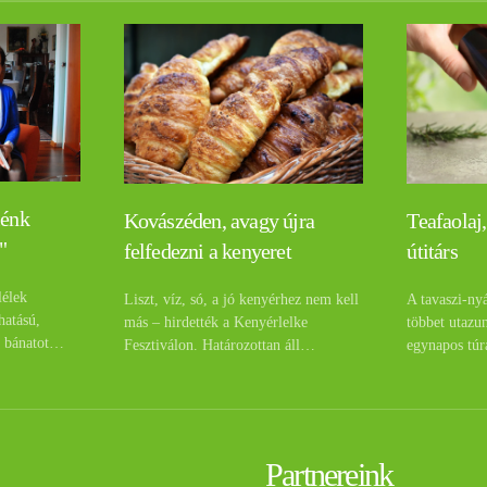
lénk
Teafaolaj,
Kovászéden, avagy újra
"
útitárs
felfedezni a kenyeret
lélek
A tavaszi-ny
Liszt, víz, só, a jó kenyérhez nem kell
hatású,
többet utazu
más – hirdették a Kenyérlelke
a bánatot…
egynapos túr
Fesztiválon. Határozottan áll…
Partnereink