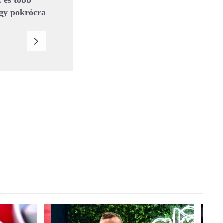
, és több
 egy pokrócra