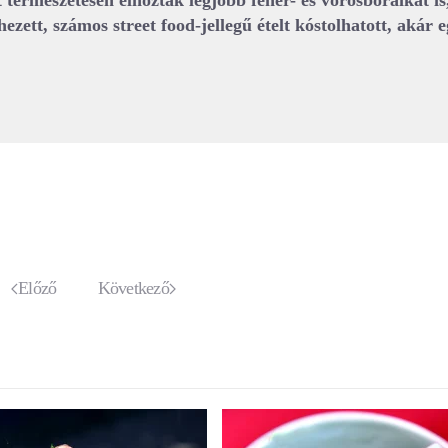
t természetesen elhozták legjobb fehér- és vörösboraikat is
hezett, számos street food-jellegű ételt kóstolhatott, akár
Előző
Következő