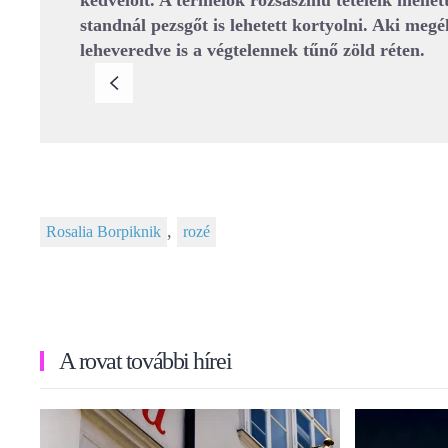
kedvelőit. A termelők rózsaszínű tételeik mellet
standnál pezsgőt is lehetett kortyolni. Aki megé
leheveredve is a végtelennek tűnő zöld réten.
,
Rosalia Borpiknik
rozé
A rovat további hírei