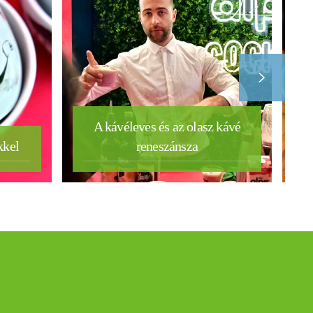
A kávéleves és az olasz kávé
kkel
reneszánsza