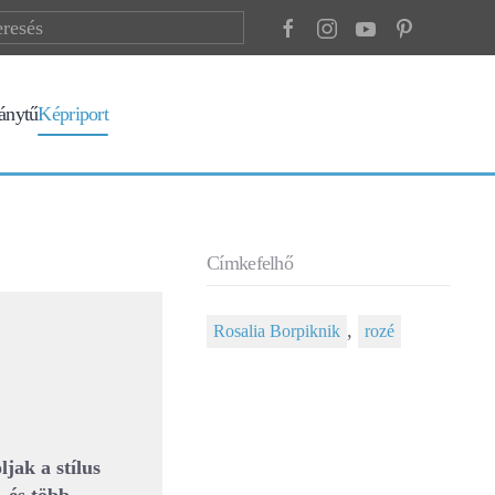
ránytű
Képriport
Címkefelhő
,
Rosalia Borpiknik
rozé
jak a stílus