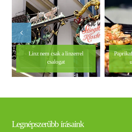
Linz nem csak a linzerrel
Paprikaf
csalogat
u
Legnépszerűbb írásaink