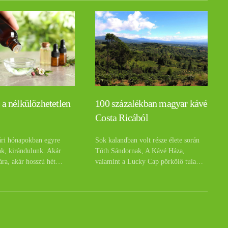
 a nélkülözhetetlen
100 százalékban magyar kávé
Costa Ricából
ári hónapokban egyre
Sok kalandban volt része élete során
nk, kirándulunk. Akár
Tóth Sándornak, A Kávé Háza,
ára, akár hosszú hét…
valamint a Lucky Cap pörkölő tula…