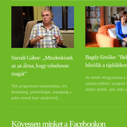
Bagdy Emőke: "Be
Szendi Gábor: „Mindenkinek
bűvölik a táplálékot
az az álma, hogy teleehesse
magát”
Az ételek elfogyasztása a 
számára békítő, nyugtató 
Volt programozó-matematikus, író,
olykor pótlék, ami oldja 
dramaturg, pszichológus, manapság a
paleo étrend honi zászlóvivőj…
Kövessen minket a Facebookon