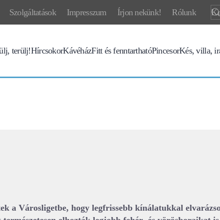
Szolgáltatások
Impresszum
Írjon nekünk!
Rólunk
lj, terülj!
Hírcsokor
Kávéház
Fitt és fenntartható
Pincesor
Kés, villa, i
ek a Városligetbe, hogy legfrissebb kínálatukkal elvarázsol