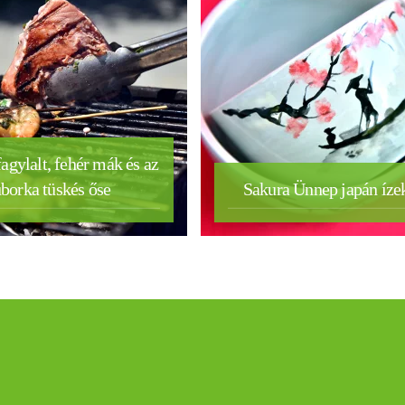
agylalt, fehér mák és az
borka tüskés őse
Sakura Ünnep japán íze