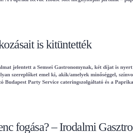
ozásait is kitüntették
lmat jelentett a Semsei Gastronomynak, két díjat is nyert 
an szereplőket emel ki, akik/amelyek minőséggel, színvon
zó Budapest Party Service cateringszolgáltató és a Papri
venc fogása? – Irodalmi Gaszt