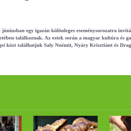
 júniusban egy igazán különleges eseménysorozatra invitá
keretében találkoznak. Az estek során a magyar kultúra és
ei közt találhatjuk Saly Noémit, Nyáry Krisztiánt és Dr