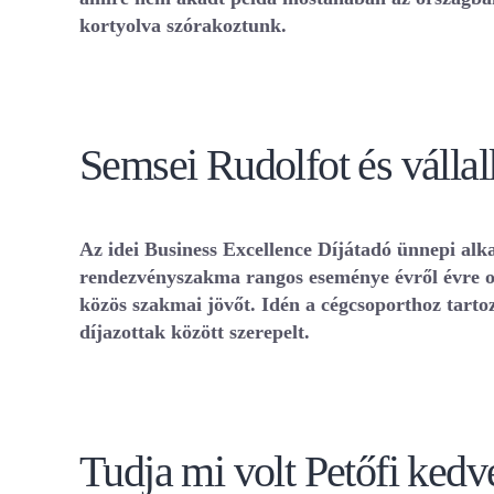
kortyolva szórakoztunk.
Semsei Rudolfot és vállalk
Az idei Business Excellence Díjátadó ünnepi alka
rendezvényszakma rangos eseménye évről évre oly
közös szakmai jövőt. Idén a cégcsoporthoz tarto
díjazottak között szerepelt.
Tudja mi volt Petőfi ked