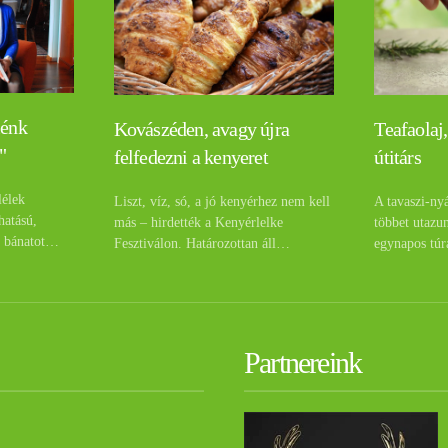
lénk
Teafaolaj,
Kovászéden, avagy újra
"
útitárs
felfedezni a kenyeret
lélek
A tavaszi-ny
Liszt, víz, só, a jó kenyérhez nem kell
hatású,
többet utazu
más – hirdették a Kenyérlelke
a bánatot…
egynapos túr
Fesztiválon. Határozottan áll…
Partnereink