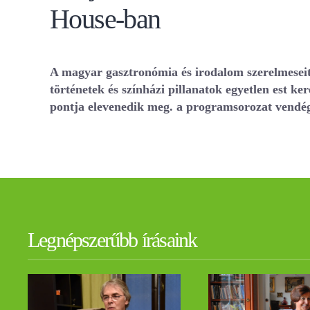
House-ban
A magyar gasztronómia és irodalom szerelmeseit
történetek és színházi pillanatok egyetlen est 
pontja elevenedik meg. a programsorozat vendég
Legnépszerűbb írásaink