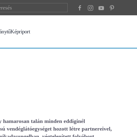
ránytű
Képriport
gy hamarosan talán minden eddiginél
ú vendéglátóegységet hozott létre partnereivel,
kadzsungelban, végtelenített folyóbort