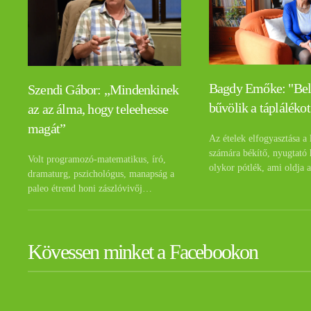
Bagdy Emőke: "Be
Szendi Gábor: „Mindenkinek
bűvölik a táplálékot
az az álma, hogy teleehesse
magát”
Az ételek elfogyasztása a 
számára békítő, nyugtató 
Volt programozó-matematikus, író,
olykor pótlék, ami oldja 
dramaturg, pszichológus, manapság a
paleo étrend honi zászlóvivőj…
Kövessen minket a Facebookon