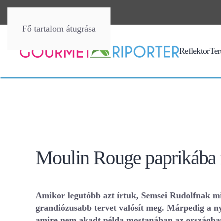
Fő tartalom átugrása
Reflektor
Terü
Moulin Rouge paprikába
Amikor legutóbb azt írtuk, Semsei Rudolfnak 
grandiózusabb tervet valósít meg. Márpedig a n
amire nem akadt példa mostanában az országban.