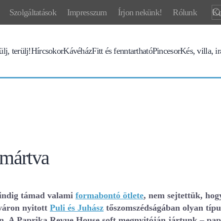
Szolgáltatások
Impresszum
Írjon nekünk!
Rólunk
lj, terülj!
Hírcsokor
Kávéház
Fitt és fenntartható
Pincesor
Kés, villa, i
 mártva
mindig támad valami
formabontó ötlete
, nem sejtettük, ho
yáron nyitott
Puli és Juhász
tőszomszédságában olyan típus
 A Paprika Revue House soft megnyitóján jártunk – papri