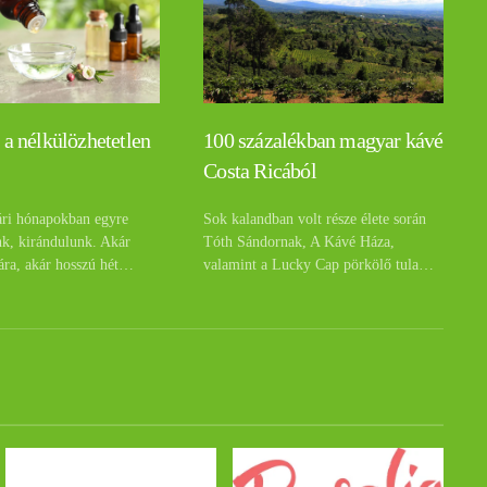
 a nélkülözhetetlen
100 százalékban magyar kávé
Costa Ricából
ári hónapokban egyre
Sok kalandban volt része élete során
nk, kirándulunk. Akár
Tóth Sándornak, A Kávé Háza,
ára, akár hosszú hét…
valamint a Lucky Cap pörkölő tula…