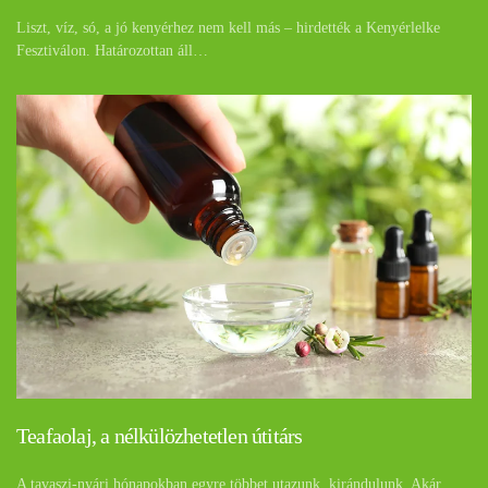
Liszt, víz, só, a jó kenyérhez nem kell más – hirdették a Kenyérlelke
Fesztiválon. Határozottan áll…
Teafaolaj, a nélkülözhetetlen útitárs
A tavaszi-nyári hónapokban egyre többet utazunk, kirándulunk. Akár