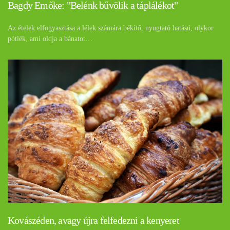
Bagdy Emőke: "Belénk bűvölik a táplálékot"
Az ételek elfogyasztása a lélek számára békítő, nyugtató hatású, olykor
pótlék, ami oldja a bánatot…
Kovászéden, avagy újra felfedezni a kenyeret