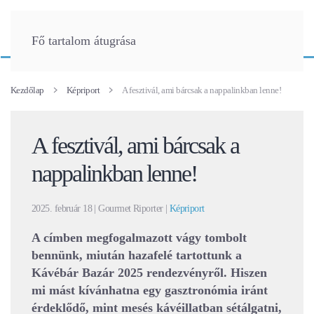
Fő tartalom átugrása
Kezdőlap
Képriport
A fesztivál, ami bárcsak a nappalinkban lenne!
A fesztivál, ami bárcsak a
nappalinkban lenne!
2025. február 18
| Gourmet Riporter |
Képriport
A címben megfogalmazott vágy tombolt
bennünk, miután hazafelé tartottunk a
Kávébár Bazár 2025 rendezvényről. Hiszen
mi mást kívánhatna egy gasztronómia iránt
érdeklődő, mint mesés kávéillatban sétálgatni,