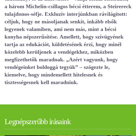
a három Michelin-csillagos bécsi étterem, a Steirereck
tulajdonos-séfje. Exkluzív interjúnkban rávilágított:
céljuk, hogy ne másoljanak senkit, inkább elsők
legyenek valamiben, ami nem más, mint a bécsi
konyha népszerűsítése. Amellett, hogy szívügyének
tartja az edukációt, küldetésének érzi, hogy minél
közelebb kerüljenek a vendégekhez, miközben
megfizethetők maradnak. „Azért vagyunk, hogy
vendégeinket boldoggá tegyük” – szögezte le,
kiemelve, hogy mindemellett hitelesnek és
tisztességesnek kell maradniuk.
Legnépszerűbb írásaink