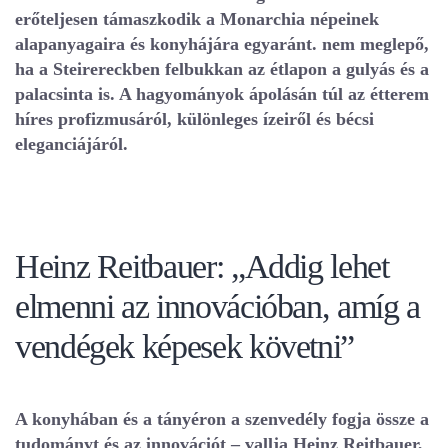
erőteljesen támaszkodik a Monarchia népeinek
alapanyagaira és konyhájára egyaránt. nem meglepő,
ha a Steirereckben felbukkan az étlapon a gulyás és a
palacsinta is. A hagyományok ápolásán túl
az étterem
híres
profizmusáról, különleges ízeiről és bécsi
eleganciájáról.
Heinz Reitbauer: „Addig lehet
elmenni az innovációban, amíg a
vendégek képesek követni”
A konyhában és a tányéron a szenvedély fogja össze a
tudományt és az innovációt – vallja Heinz Reitbauer,