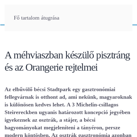
Fő tartalom átugrása
A méhviaszban készülő pisztráng
és az Orangerie rejtelmei
Az elbűvölő bécsi Stadtpark egy gasztronómiai
fellegvárnak is otthont ad, ami nekünk, magyaroknak
is különösen kedves lehet. A 3 Michelin-csillagos
Steirereckben ugyanis határozott koncepció jegyében
igyekeznek az osztrák, a stájer, a bécsi
hagyományokat megjeleníteni a tányéron, persze
modern köntösben. Az osztrák gasztronómia azonban