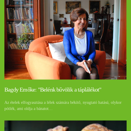
Bagdy Emőke: "Belénk bűvölik a táplálékot"
Az ételek elfogyasztása a lélek számára békítő, nyugtató hatású, olykor
pótlék, ami oldja a bánatot…