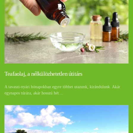
Teafaolaj, a nélkülözhetetlen útitárs
A tavaszi-nyári hónapokban egyre többet utazunk, kirándulunk. Akár
egynapos túrára, akár hosszú hét…