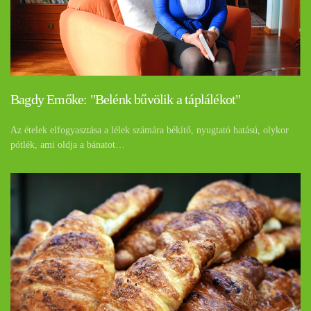
Bagdy Emőke: "Belénk bűvölik a táplálékot"
Az ételek elfogyasztása a lélek számára békítő, nyugtató hatású, olykor
pótlék, ami oldja a bánatot…