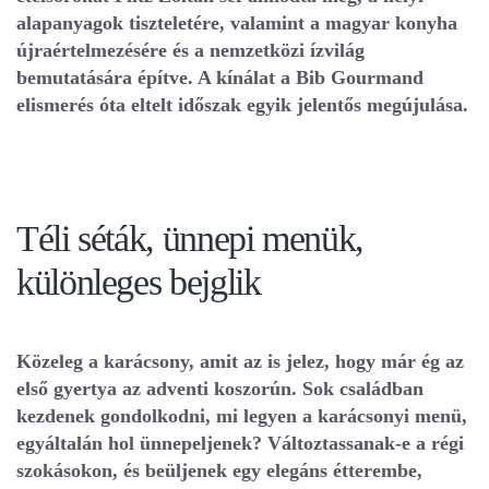
alapanyagok tiszteletére, valamint a magyar konyha
újraértelmezésére és a nemzetközi ízvilág
bemutatására építve. A kínálat a Bib Gourmand
elismerés óta eltelt időszak egyik jelentős megújulása.
Téli séták, ünnepi menük,
különleges bejglik
Közeleg a karácsony, amit az is jelez, hogy már ég az
első gyertya az adventi koszorún. Sok családban
kezdenek gondolkodni, mi legyen a karácsonyi menü,
egyáltalán hol ünnepeljenek? Változtassanak-e a régi
szokásokon, és beüljenek egy elegáns étterembe,