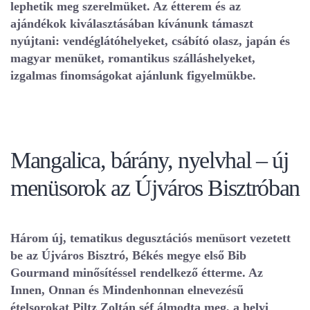
lephetik meg szerelmüket. Az étterem és az
ajándékok kiválasztásában kívánunk támaszt
nyújtani: vendéglátóhelyeket, csábító olasz, japán és
magyar menüket, romantikus szálláshelyeket,
izgalmas finomságokat ajánlunk figyelmükbe.
Mangalica, bárány, nyelvhal – új
menüsorok az Újváros Bisztróban
Három új, tematikus degusztációs menüsort vezetett
be az Újváros Bisztró, Békés megye első Bib
Gourmand minősítéssel rendelkező étterme. Az
Innen, Onnan és Mindenhonnan elnevezésű
ételsorokat Piltz Zoltán séf álmodta meg, a helyi