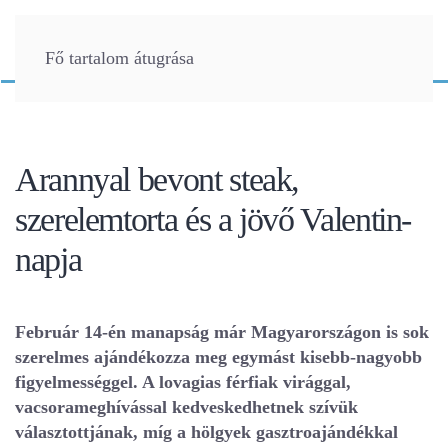
Fő tartalom átugrása
Arannyal bevont steak,
szerelemtorta és a jövő Valentin-
napja
Február 14-én manapság már Magyarországon is sok
szerelmes ajándékozza meg egymást kisebb-nagyobb
figyelmességgel. A lovagias férfiak virággal,
vacsorameghívással kedveskedhetnek szívük
választottjának, míg a hölgyek gasztroajándékkal