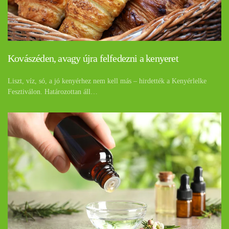
Kovászéden, avagy újra felfedezni a kenyeret
Liszt, víz, só, a jó kenyérhez nem kell más – hirdették a Kenyérlelke
Fesztiválon. Határozottan áll…