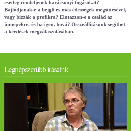
esetleg rendeljenek karácsonyi fogásokat?
Bajlódjanak-e a bejgli és más édességek megsütésével,
vagy bízzák a profikra? Elutazzon-e a család az
ünnepekre, és ha igen, hová? Összeállításunk segíthet
a kérdések megválaszolásában.
Legnépszerűbb írásaink