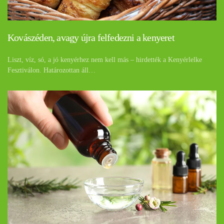
Kovászéden, avagy újra felfedezni a kenyeret
Liszt, víz, só, a jó kenyérhez nem kell más – hirdették a Kenyérlelke
Fesztiválon. Határozottan áll…