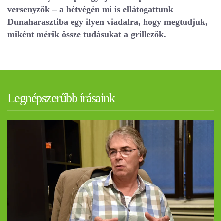
versenyzők – a hétvégén mi is ellátogattunk
Dunaharasztiba egy ilyen viadalra, hogy megtudjuk,
miként mérik össze tudásukat a grillezők.
Legnépszerűbb írásaink