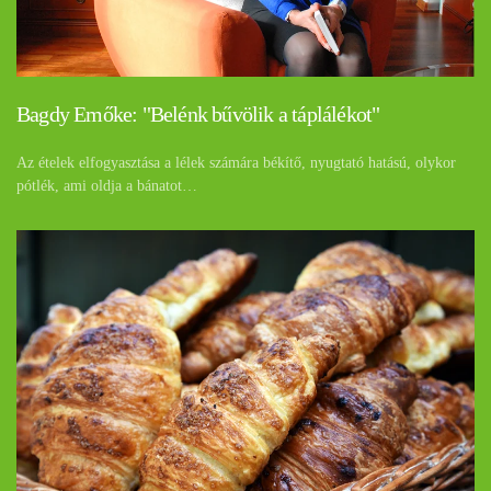
Bagdy Emőke: "Belénk bűvölik a táplálékot"
Az ételek elfogyasztása a lélek számára békítő, nyugtató hatású, olykor
pótlék, ami oldja a bánatot…