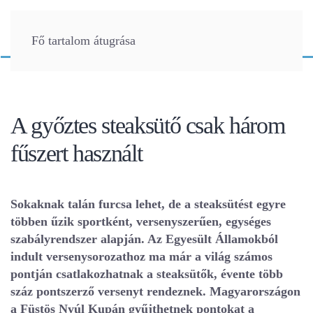
Fő tartalom átugrása
A győztes steaksütő csak három
fűszert használt
Sokaknak talán furcsa lehet, de a steaksütést egyre
többen űzik sportként, versenyszerűen, egységes
szabályrendszer alapján. Az Egyesült Államokból
indult versenysorozathoz ma már a világ számos
pontján csatlakozhatnak a steaksütők, évente több
száz pontszerző versenyt rendeznek. Magyarországon
a Füstös Nyúl Kupán gyűjthetnek pontokat a