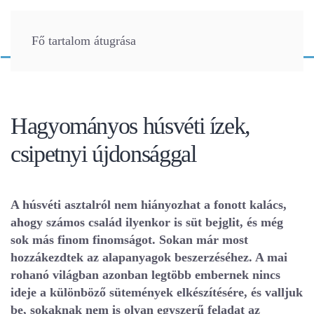
Fő tartalom átugrása
Hagyományos húsvéti ízek,
csipetnyi újdonsággal
A húsvéti asztalról nem hiányozhat a fonott kalács,
ahogy számos család ilyenkor is süt bejglit, és még
sok más finom finomságot. Sokan már most
hozzákezdtek az alapanyagok beszerzéséhez. A mai
rohanó világban azonban legtöbb embernek nincs
ideje a különböző sütemények elkészítésére, és valljuk
be, sokaknak nem is olyan egyszerű feladat az