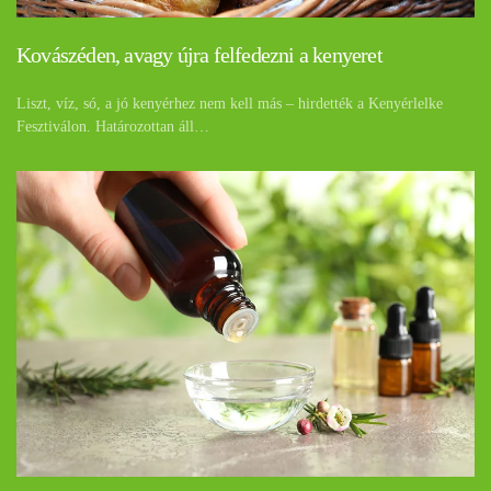
Kovászéden, avagy újra felfedezni a kenyeret
Liszt, víz, só, a jó kenyérhez nem kell más – hirdették a Kenyérlelke
Fesztiválon. Határozottan áll…