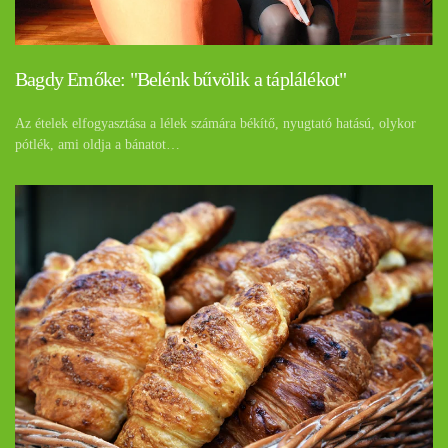
Bagdy Emőke: "Belénk bűvölik a táplálékot"
Az ételek elfogyasztása a lélek számára békítő, nyugtató hatású, olykor
pótlék, ami oldja a bánatot…