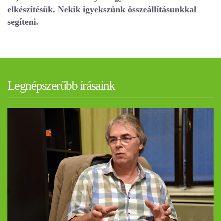
elkészítésük. Nekik igyekszünk összeállításunkkal
segíteni.
Legnépszerűbb írásaink