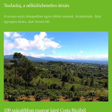
Teafaolaj, a nélkülözhetetlen útitárs
A tavaszi-nyári hónapokban egyre többet utazunk, kirándulunk. Akár
egynapos túrára, akár hosszú hét…
100 százalékban magyar kávé Costa Ricából