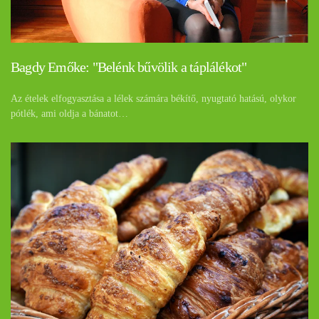
Bagdy Emőke: "Belénk bűvölik a táplálékot"
Az ételek elfogyasztása a lélek számára békítő, nyugtató hatású, olykor
pótlék, ami oldja a bánatot…