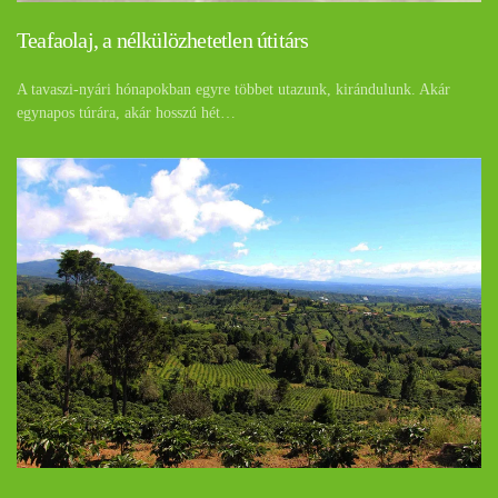
Teafaolaj, a nélkülözhetetlen útitárs
A tavaszi-nyári hónapokban egyre többet utazunk, kirándulunk. Akár
egynapos túrára, akár hosszú hét…