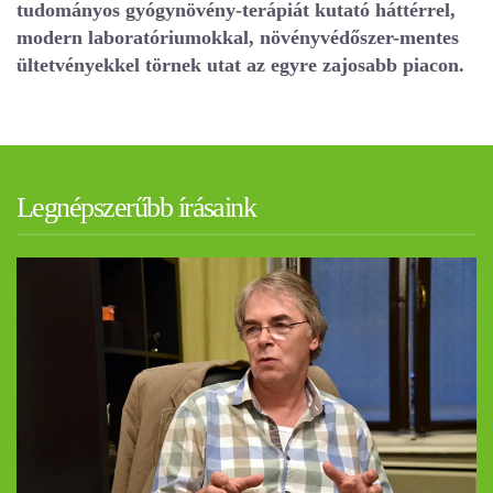
tudományos gyógynövény-terápiát kutató háttérrel,
modern laboratóriumokkal, növényvédőszer-mentes
ültetvényekkel törnek utat az egyre zajosabb piacon.
Legnépszerűbb írásaink