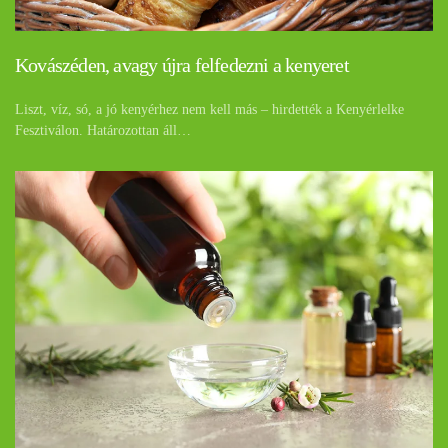
Kovászéden, avagy újra felfedezni a kenyeret
Liszt, víz, só, a jó kenyérhez nem kell más – hirdették a Kenyérlelke
Fesztiválon. Határozottan áll…