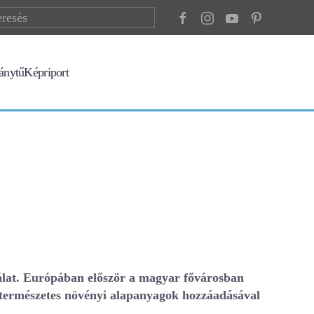
ránytű
Képriport
nálat. Európában először a magyar fővárosban
g természetes növényi alapanyagok hozzáadásával