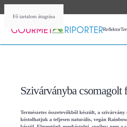
Fő tartalom átugrása
Reflektor
Terü
Szivárványba csomagolt 
Természetes összetevőkből készült, a szivárvány
kóstolhatjuk a teljesen naturális, vegán Rainbo
készül. Elmentünk megkóstolni, spoiler: nem a 