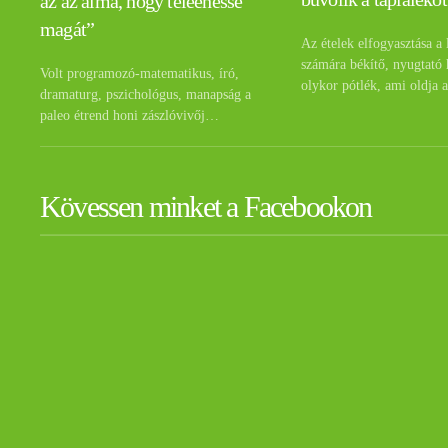
az az álma, hogy teleehesse
magát”
Az ételek elfogyasztása a 
számára békítő, nyugtató 
Volt programozó-matematikus, író,
olykor pótlék, ami oldja 
dramaturg, pszichológus, manapság a
paleo étrend honi zászlóvivőj…
Kövessen minket a Facebookon