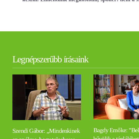
Legnépszerűbb írásaink
Bagdy Emőke: "Be
Szendi Gábor: „Mindenkinek
bűvölik a táplálékot