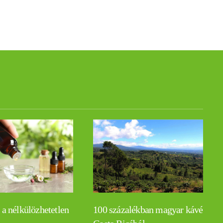
 a nélkülözhetetlen
100 százalékban magyar kávé