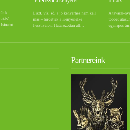
útitárs
felfedezni a kenyeret
lélek
A tavaszi-ny
Liszt, víz, só, a jó kenyérhez nem kell
hatású,
többet utazu
más – hirdették a Kenyérlelke
a bánatot…
egynapos túr
Fesztiválon. Határozottan áll…
Partnereink