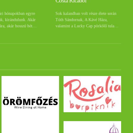
Costa Ricából
ári hónapokban egyre
Sok kalandban volt része élete során
nk, kirándulunk. Akár
Tóth Sándornak, A Kávé Háza,
ára, akár hosszú hét…
valamint a Lucky Cap pörkölő tula…