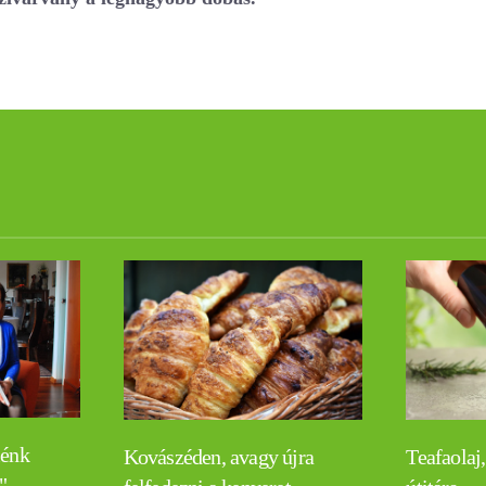
lénk
Teafaolaj,
Kovászéden, avagy újra
"