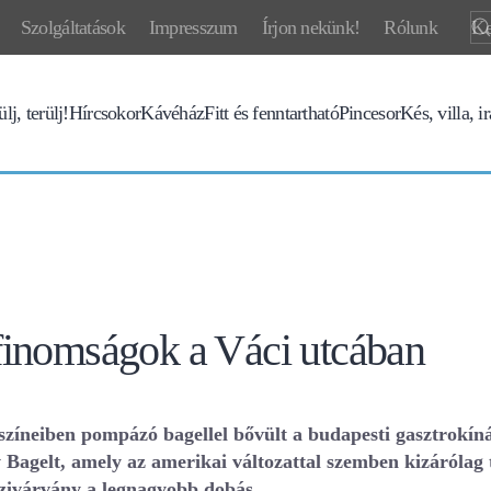
Szolgáltatások
Impresszum
Írjon nekünk!
Rólunk
lj, terülj!
Hírcsokor
Kávéház
Fitt és fenntartható
Pincesor
Kés, villa, i
finomságok a Váci utcában
 színeiben pompázó bagellel bővült a budapesti gasztrokí
w Bagelt, amely az amerikai változattal szemben kizáróla
szivárvány a legnagyobb dobás.