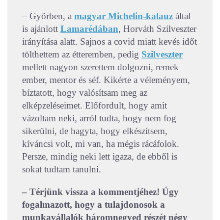
– Győrben, a
magyar Michelin-kalauz
által
is ajánlott
Lamarédában
, Horváth Szilveszter
irányítása alatt. Sajnos a covid miatt kevés időt
tölthettem az étteremben, pedig
Szilveszter
mellett nagyon szerettem dolgozni, remek
ember, mentor és séf. Kikérte a véleményem,
bíztatott, hogy valósítsam meg az
elképzeléseimet. Előfordult, hogy amit
vázoltam neki, arról tudta, hogy nem fog
sikerülni, de hagyta, hogy elkészítsem,
kíváncsi volt, mi van, ha mégis rácáfolok.
Persze, mindig neki lett igaza, de ebből is
sokat tudtam tanulni.
– Térjünk vissza a kommentjéhez! Úgy
fogalmazott, hogy a tulajdonosok a
munkavállalók háromnegyed részét négy