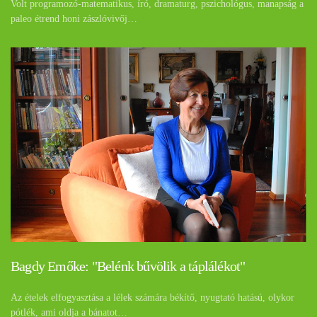
Volt programozó-matematikus, író, dramaturg, pszichológus, manapság a
paleo étrend honi zászlóvivőj…
Bagdy Emőke: "Belénk bűvölik a táplálékot"
Az ételek elfogyasztása a lélek számára békítő, nyugtató hatású, olykor
pótlék, ami oldja a bánatot…