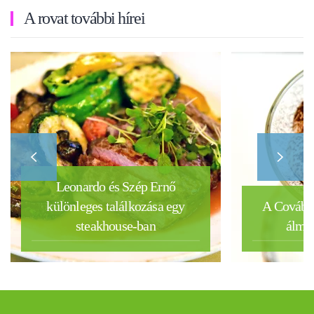
A rovat további hírei
Leonardo és Szép Ernő
különleges találkozása egy
A Covában
steakhouse-ban
álmai