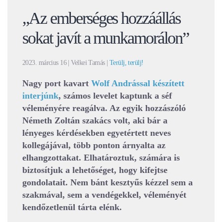
„Az emberséges hozzáállás
sokat javít a munkamorálon”
2023. március 16
| Velkei Tamás |
Terülj, terülj!
Nagy port kavart
Wolf Andrással készített
interjúnk
, számos levelet kaptunk a séf
véleményére reagálva. Az egyik hozzászóló
Németh Zoltán szakács volt, aki bár a
lényeges kérdésekben egyetértett neves
kollegájával, több ponton árnyalta az
elhangzottakat. Elhatároztuk, számára is
biztosítjuk a lehetőséget, hogy kifejtse
gondolatait. Nem bánt kesztyűs kézzel sem a
szakmával, sem a vendégekkel, véleményét
kendőzetlenül tárta elénk.