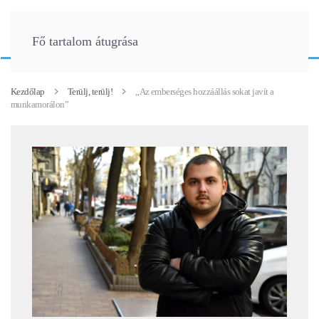
Fő tartalom átugrása
Kezdőlap
Terülj, terülj!
„Az emberséges hozzáállás sokat javít a
munkamorálon”