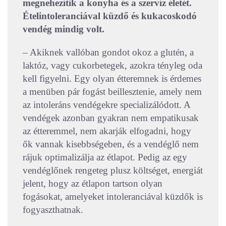
megnehezítik a konyha és a szervíz életét.
Ételintoleranciával küzdő és kukacoskodó
vendég mindig volt.
– Akiknek vallóban gondot okoz a glutén, a
laktóz, vagy cukorbetegek, azokra tényleg oda
kell figyelni. Egy olyan étteremnek is érdemes
a menüben pár fogást beillesztenie, amely nem
az intoleráns vendégekre specializálódott. A
vendégek azonban gyakran nem empatikusak
az étteremmel, nem akarják elfogadni, hogy
ők vannak kisebbségeben, és a vendéglő nem
rájuk optimalizálja az étlapot. Pedig az egy
vendéglőnek rengeteg plusz költséget, energiát
jelent, hogy az étlapon tartson olyan
fogásokat, amelyeket intoleranciával küzdők is
fogyaszthatnak.