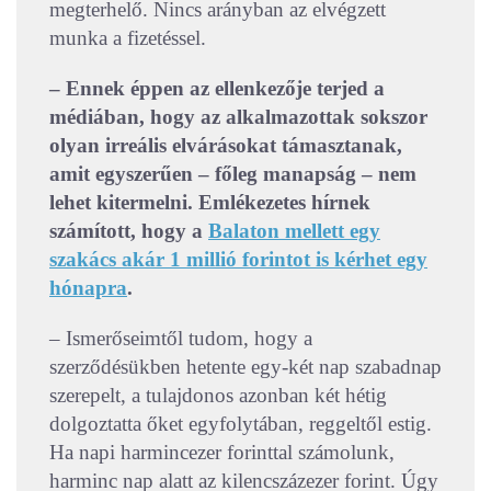
megterhelő. Nincs arányban az elvégzett
munka a fizetéssel.
– Ennek éppen az ellenkezője terjed a
médiában, hogy az alkalmazottak sokszor
olyan irreális elvárásokat támasztanak,
amit egyszerűen – főleg manapság – nem
lehet kitermelni. Emlékezetes hírnek
számított, hogy a
Balaton mellett egy
szakács akár 1 millió forintot is kérhet egy
hónapra
.
– Ismerőseimtől tudom, hogy a
szerződésükben hetente egy-két nap szabadnap
szerepelt, a tulajdonos azonban két hétig
dolgoztatta őket egyfolytában, reggeltől estig.
Ha napi harmincezer forinttal számolunk,
harminc nap alatt az kilencszázezer forint. Úgy