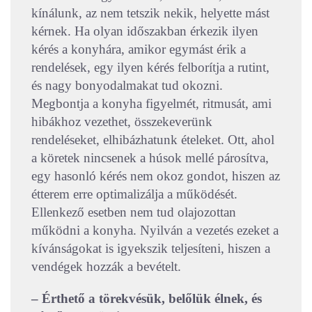
kínálunk, az nem tetszik nekik, helyette mást
kérnek. Ha olyan időszakban érkezik ilyen
kérés a konyhára, amikor egymást érik a
rendelések, egy ilyen kérés felborítja a rutint,
és nagy bonyodalmakat tud okozni.
Megbontja a konyha figyelmét, ritmusát, ami
hibákhoz vezethet, összekeverünk
rendeléseket, elhibázhatunk ételeket. Ott, ahol
a köretek nincsenek a húsok mellé párosítva,
egy hasonló kérés nem okoz gondot, hiszen az
étterem erre optimalizálja a működését.
Ellenkező esetben nem tud olajozottan
működni a konyha. Nyilván a vezetés ezeket a
kívánságokat is igyekszik teljesíteni, hiszen a
vendégek hozzák a bevételt.
– Érthető a törekvésük, belőlük élnek, és