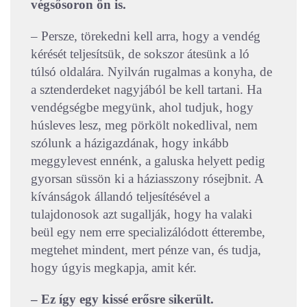
végsősoron ön is.
– Persze, törekedni kell arra, hogy a vendég
kérését teljesítsük, de sokszor átesünk a ló
túlsó oldalára. Nyilván rugalmas a konyha, de
a sztenderdeket nagyjából be kell tartani. Ha
vendégségbe megyünk, ahol tudjuk, hogy
húsleves lesz, meg pörkölt nokedlival, nem
szólunk a házigazdának, hogy inkább
meggylevest ennénk, a galuska helyett pedig
gyorsan süssön ki a háziasszony rósejbnit. A
kívánságok állandó teljesítésével a
tulajdonosok azt sugallják, hogy ha valaki
beül egy nem erre specializálódott étterembe,
megtehet mindent, mert pénze van, és tudja,
hogy úgyis megkapja, amit kér.
– Ez így egy kissé erősre sikerült.