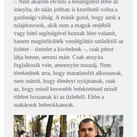
– Nem akarom elvinni a beszélgetést ebbe az
irányba, de talán jobban is kezelhető volna a
gazdasági válság. A másik gond, hogy azok a
tulajdonosok, akik nem a maguk erejéből
vagy hitel segítségével hoznak létre valamit,
hanem megörökölték vendéglátós szüleiktől az
üzletet – tisztelet a kivételnek –, csak pénzt
látja benne, semmi mást. Csak annyira
foglalkozik vele, amennyire muszáj. Nem
törekednek arra, hogy maradandót alkossanak,
nem számít, hogy élményt nyújtsanak, csak
az, hogy minél kevesebb befektetéssel minél
többet hozzanak ki az üzletből. Ebbe a
szakácsok belerokkannak.