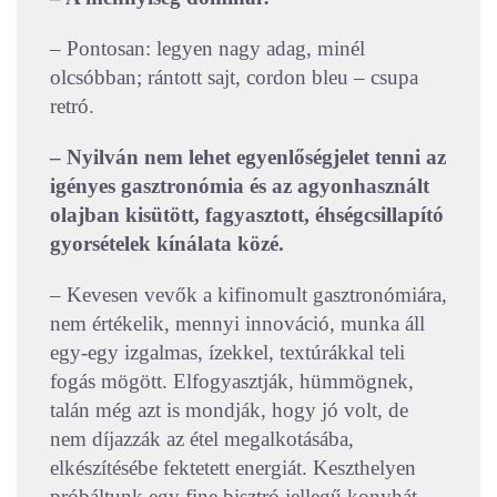
– Pontosan: legyen nagy adag, minél
olcsóbban; rántott sajt, cordon bleu – csupa
retró.
– Nyilván nem lehet egyenlőségjelet tenni az
igényes gasztronómia és az agyonhasznált
olajban kisütött, fagyasztott, éhségcsillapító
gyorsételek kínálata közé.
– Kevesen vevők a kifinomult gasztronómiára,
nem értékelik, mennyi innováció, munka áll
egy-egy izgalmas, ízekkel, textúrákkal teli
fogás mögött. Elfogyasztják, hümmögnek,
talán még azt is mondják, hogy jó volt, de
nem díjazzák az étel megalkotásába,
elkészítésébe fektetett energiát. Keszthelyen
próbáltunk egy fine bisztró jellegű konyhát