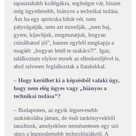
tapasztaltabb kollégákra, segítségre vár, hiszen
még ügyetlenebb, hiányos a technikai tudása.
Ám ha egy aprócska hibát vét, nem
pátyolgatják, nem azt mondják, „nem baj,
gyere, kijavítjuk, megmutatjuk, hogyan
csinálhatod jól”, hanem egyből megkapja a
magáét: „hogyan lettél te szakács?!”. Igaz,
találkoztam olykor ennek az ellenkezőjével is,
ahol szívesen foglalkoztak a fiatalokkal.
– Hogy kerülhet ki a képzésből valaki úgy,
hogy nem elég ügyes vagy „hiányos a
technikai tudása”?
– Budapesten, az egyik legnevesebb
szakiskolába jártam, de ósdi tankönyvekből
tanultunk, amelyekben természetesen egy szó
sincs a legmodernebb technológiákról. A