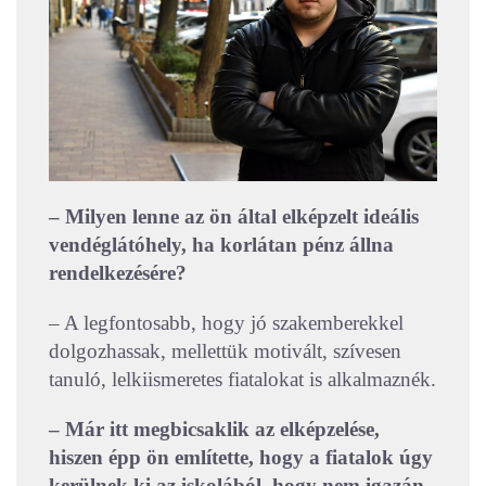
– Milyen lenne az ön által elképzelt ideális
vendéglátóhely, ha korlátan pénz állna
rendelkezésére?
– A legfontosabb, hogy jó szakemberekkel
dolgozhassak, mellettük motivált, szívesen
tanuló, lelkiismeretes fiatalokat is alkalmaznék.
– Már itt megbicsaklik az elképzelése,
hiszen épp ön említette, hogy a fiatalok úgy
kerülnek ki az iskolából, hogy nem igazán