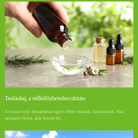
Teafaolaj, a nélkülözhetetlen útitárs
A tavaszi-nyári hónapokban egyre többet utazunk, kirándulunk. Akár
egynapos túrára, akár hosszú hét…