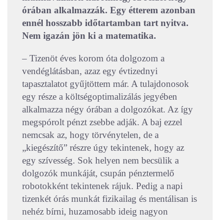
órában alkalmazzák. Egy étterem azonban
ennél hosszabb időtartamban tart nyitva.
Nem igazán jön ki a matematika.
– Tizenöt éves korom óta dolgozom a
vendéglátásban, azaz egy évtizednyi
tapasztalatot gyűjtöttem már. A tulajdonosok
egy része a költségoptimalizálás jegyében
alkalmazza négy órában a dolgozókat. Az így
megspórolt pénzt zsebbe adják. A baj ezzel
nemcsak az, hogy törvénytelen, de a
„kiegészítő” részre úgy tekintenek, hogy az
egy szívesség. Sok helyen nem becsülik a
dolgozók munkáját, csupán pénztermelő
robotokként tekintenek rájuk. Pedig a napi
tizenkét órás munkát fizikailag és mentálisan is
nehéz bírni, huzamosabb ideig nagyon