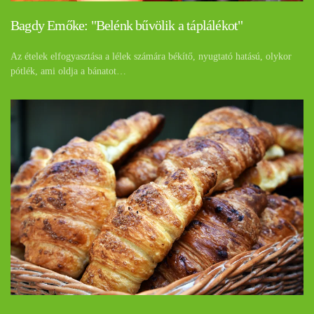
Bagdy Emőke: "Belénk bűvölik a táplálékot"
Az ételek elfogyasztása a lélek számára békítő, nyugtató hatású, olykor
pótlék, ami oldja a bánatot…