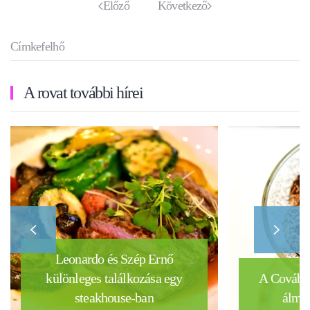
Előző
Következő
Címkefelhő
A rovat további hírei
Leonardo és Szép Ernő
különleges találkozása egy
A Covában
steakhouse-ban
álmai