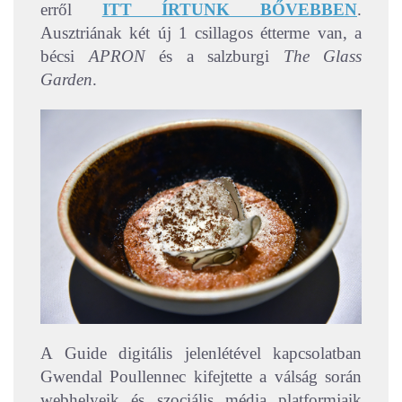
erről
ITT ÍRTUNK BŐVEBBEN
.
Ausztriának két új 1 csillagos étterme van, a
bécsi
APRON
és a salzburgi
The Glass
Garden
.
A Guide digitális jelenlétével kapcsolatban
Gwendal Poullennec kifejtette a válság során
webhelyeik és szociális média platformjaik