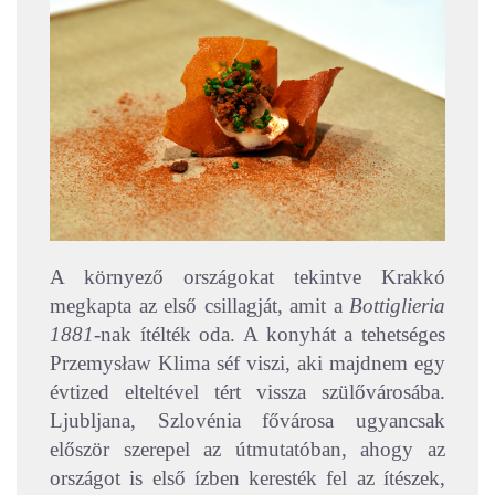
A környező országokat tekintve Krakkó
megkapta az első csillagját, amit a
Bottiglieria
1881
-nak ítélték oda. A konyhát a tehetséges
Przemysław Klima séf viszi, aki majdnem egy
évtized elteltével tért vissza szülővárosába.
Ljubljana, Szlovénia fővárosa ugyancsak
először szerepel az útmutatóban, ahogy az
országot is első ízben keresték fel az ítészek,