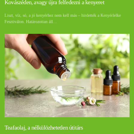
Kovászéden, avagy újra felfedezni a kenyeret
Liszt, víz, só, a jó kenyérhez nem kell más – hirdették a Kenyérlelke
Fesztiválon. Határozottan áll…
Teafaolaj, a nélkülözhetetlen útitárs