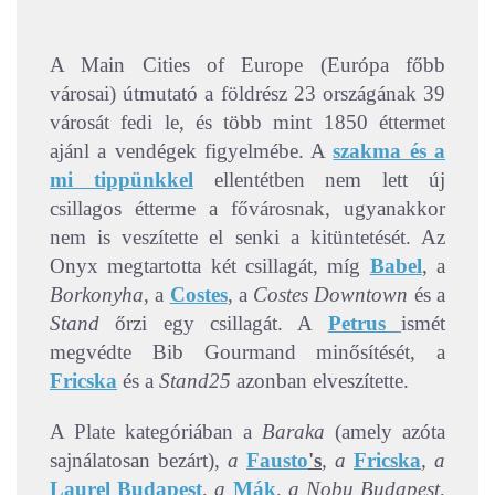
A Main Cities of Europe (Európa főbb
városai) útmutató a földrész 23 országának 39
városát fedi le, és több mint 1850 éttermet
ajánl a vendégek figyelmébe. A
szakma és a
mi tippünkkel
ellentétben nem lett új
csillagos étterme a fővárosnak, ugyanakkor
nem is veszítette el senki a kitüntetését. Az
Onyx megtartotta két csillagát, míg
Babel
, a
Borkonyha
, a
Costes
, a
Costes Downtown
és a
Stand
őrzi egy csillagát. A
Petrus
ismét
megvédte Bib Gourmand minősítését, a
Fricska
és a
Stand25
azonban elveszítette.
A Plate kategóriában a
Baraka
(amely azóta
sajnálatosan bezárt)
, a
Fausto
's
, a
Fricska
, a
Laurel Budapest
, a
Mák
, a Nobu Budapest,