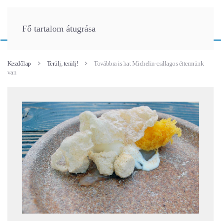
Fő tartalom átugrása
Kezdőlap
Terülj, terülj!
Továbbra is hat Michelin-csillagos éttermünk
van