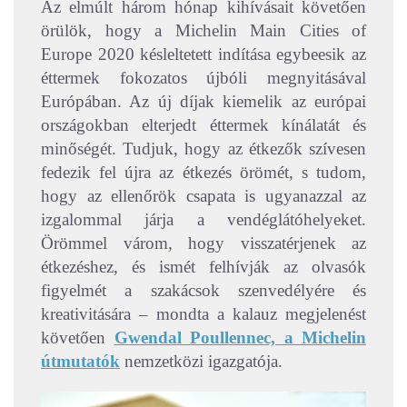
Az elmúlt három hónap kihívásait követően
örülök, hogy a Michelin Main Cities of
Europe 2020 késleltetett indítása egybeesik az
éttermek fokozatos újbóli megnyitásával
Európában. Az új díjak kiemelik az európai
országokban elterjedt éttermek kínálatát és
minőségét. Tudjuk, hogy az étkezők szívesen
fedezik fel újra az étkezés örömét, s tudom,
hogy az ellenőrök csapata is ugyanazzal az
izgalommal járja a vendéglátóhelyeket.
Örömmel várom, hogy visszatérjenek az
étkezéshez, és ismét felhívják az olvasók
figyelmét a szakácsok szenvedélyére és
kreativitására – mondta a kalauz megjelenést
követően
Gwendal Poullennec, a Michelin
útmutatók
nemzetközi igazgatója.