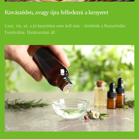
Kovászéden, avagy újra felfedezni a kenyeret
Liszt, víz, só, a jó kenyérhez nem kell más – hirdették a Kenyérlelke
Fesztiválon. Határozottan áll…