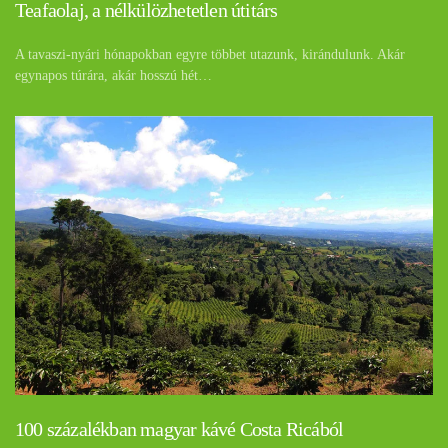
Teafaolaj, a nélkülözhetetlen útitárs
A tavaszi-nyári hónapokban egyre többet utazunk, kirándulunk. Akár
egynapos túrára, akár hosszú hét…
100 százalékban magyar kávé Costa Ricából