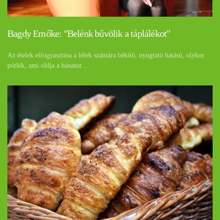
Bagdy Emőke: "Belénk bűvölik a táplálékot"
Az ételek elfogyasztása a lélek számára békítő, nyugtató hatású, olykor
pótlék, ami oldja a bánatot…