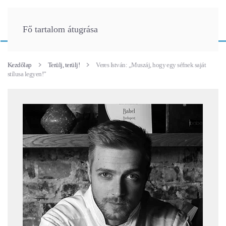
Fő tartalom átugrása
Kezdőlap
Terülj, terülj!
Veres István: „Muszáj, hogy egy séfnek saját
stílusa legyen!”